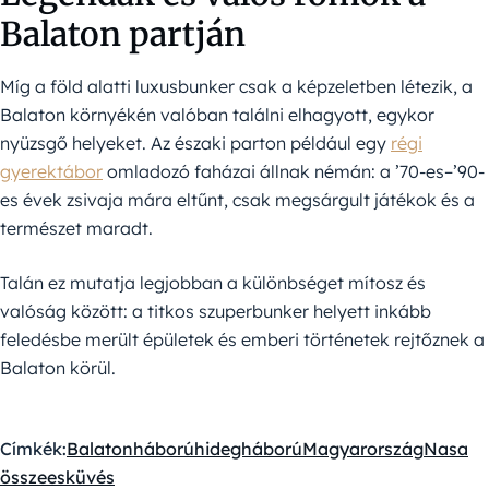
Balaton partján
Míg a föld alatti luxusbunker csak a képzeletben létezik, a
Balaton környékén valóban találni elhagyott, egykor
nyüzsgő helyeket. Az északi parton például egy
régi
gyerektábor
omladozó faházai állnak némán: a ’70-es–’90-
es évek zsivaja mára eltűnt, csak megsárgult játékok és a
természet maradt.
Talán ez mutatja legjobban a különbséget mítosz és
valóság között: a titkos szuperbunker helyett inkább
feledésbe merült épületek és emberi történetek rejtőznek a
Balaton körül.
Címkék:
Balaton
háború
hidegháború
Magyarország
Nasa
összeesküvés