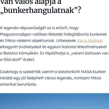
Van valós alapja a
„bunkerhangulatnak”?
A legenda népszerűségét az is erősíti, hogy
Magyarországon valóban léteztek hidegháborús bunkerek
és titkos védelmi objektumok. Urbexesek
ma is találnak
elhagyott óvóhelyeket és egykori katonai létesítményeket
a Balaton környékén. Ez táplálhatja a „valami biztosan van
a föld alatt” érzést.
Csakhogy a szakértők szerint a balatonkiliti NASA-bunker
inkább egy jól felépített városi legenda, mintsem titkos
amerikai beruházás.