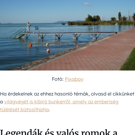
Fotó:
Pixabay
Ha érdekelnek az ehhez hasonló témák, olvasd el cikkünket
a
világvégét is kibíró bunkerről, amely az emberiség
túlélését biztosíthatja
.
Legendák és valós romok a