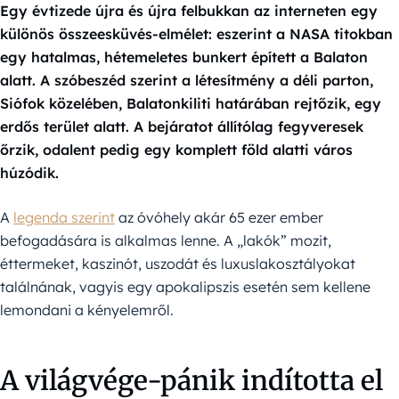
Egy évtizede újra és újra felbukkan az interneten egy
különös összeesküvés-elmélet: eszerint a NASA titokban
egy hatalmas, hétemeletes bunkert épített a Balaton
alatt. A szóbeszéd szerint a létesítmény a déli parton,
Siófok közelében, Balatonkiliti határában rejtőzik, egy
erdős terület alatt. A bejáratot állítólag fegyveresek
őrzik, odalent pedig egy komplett föld alatti város
húzódik.
A
legenda szerint
az óvóhely akár 65 ezer ember
befogadására is alkalmas lenne. A „lakók” mozit,
éttermeket, kaszinót, uszodát és luxuslakosztályokat
találnának, vagyis egy apokalipszis esetén sem kellene
lemondani a kényelemről.
A világvége-pánik indította el