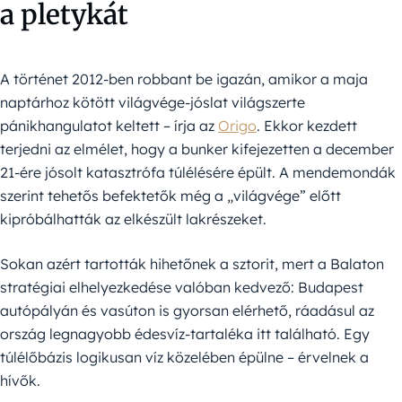
a pletykát
A történet 2012-ben robbant be igazán, amikor a maja
naptárhoz kötött világvége-jóslat világszerte
pánikhangulatot keltett – írja az
Origo
. Ekkor kezdett
terjedni az elmélet, hogy a bunker kifejezetten a december
21-ére jósolt katasztrófa túlélésére épült. A mendemondák
szerint tehetős befektetők még a „világvége” előtt
kipróbálhatták az elkészült lakrészeket.
Sokan azért tartották hihetőnek a sztorit, mert a Balaton
stratégiai elhelyezkedése valóban kedvező: Budapest
autópályán és vasúton is gyorsan elérhető, ráadásul az
ország legnagyobb édesvíz-tartaléka itt található. Egy
túlélőbázis logikusan víz közelében épülne – érvelnek a
hívők.