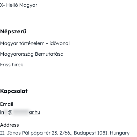
X- Helló Magyar
Népszerű
Magyar történelem – idővonal
Magyarország Bemutatása
Friss hírek
Kapcsolat
Email
in
**
@
*********
ar.hu
Address
II. János Pál pápa tér 23. 2/66., Budapest 1081, Hungary