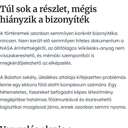
Túl sok a részlet, mégis
hiányzik a bizonyíték
A történetnek azonban semmilyen konkrét bizonyítéka
nincsen. Nem került elő semmilyen hiteles dokumentum a
NASA érintettségéről, az állítólagos Wikileaks-anyag nem
visszakereshető, és mérnöki szempontból is
megkérdőjelezhető az elképzelés.
A Balaton sekély, üledékes altalaja kifejezetten problémás
lenne egy ekkora föld alatti komplexum számára. Egy
hétemeletes, tízezreket befogadni képes létesítmény
megépítése hatalmas földmunkával és észrevehető
logisztikai mozgással járna, ennek azonban semmi nyoma.