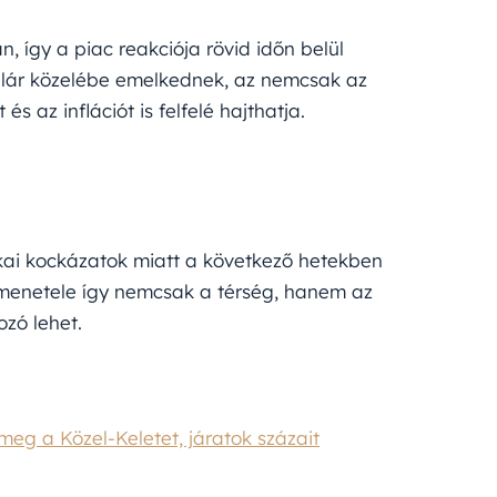
n, így a piac reakciója rövid időn belül
lár közelébe emelkednek, az nemcsak az
 az inflációt is felfelé hajthatja.
tikai kockázatok miatt a következő hetekben
s kimenetele így nemcsak a térség, hanem az
zó lehet.
meg a Közel-Keletet, járatok százait