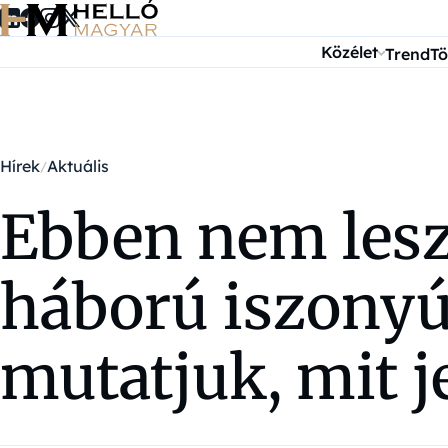
Ugrás a tartalomra
Közélet
Trend
Tö
Hírek
Aktuális
Ebben nem lesz 
háború iszonyú
mutatjuk, mit j