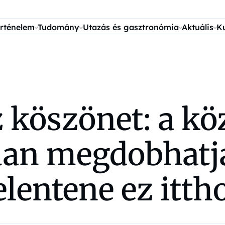
rténelem
Tudomány
Utazás és gasztronómia
Aktuális
K
köszönet: a köz
an megdobhatja 
elentene ez itth