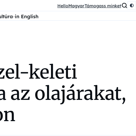
HelloMagyar
Támogass minket
ultúra
in English
el-keleti
az olajárakat,
on