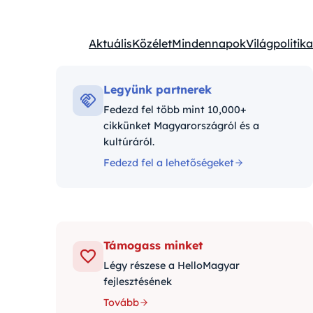
Aktuális
Közélet
Mindennapok
Világpolitika
Kategóriák:
Legyünk partnerek
Fedezd fel több mint 10,000+
cikkünket Magyarországról és a
kultúráról.
Fedezd fel a lehetőségeket
Támogass minket
Légy részese a HelloMagyar
fejlesztésének
Tovább