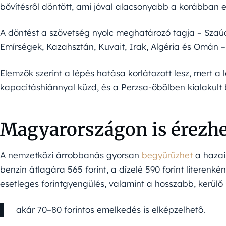
bővítésről döntött, ami jóval alacsonyabb a korábban e
A döntést a szövetség nyolc meghatározó tagja – Szaú
Emírségek, Kazahsztán, Kuvait, Irak, Algéria és Omán 
Elemzők szerint a lépés hatása korlátozott lesz, mert a
kapacitáshiánnyal küzd, és a Perzsa-öbölben kialakult bi
Magyarországon is érezhet
A nemzetközi árrobbanás gyorsan
begyűrűzhet
a hazai
benzin átlagára 565 forint, a dízelé 590 forint literenké
esetleges forintgyengülés, valamint a hosszabb, kerülő s
akár 70–80 forintos emelkedés is elképzelhető.