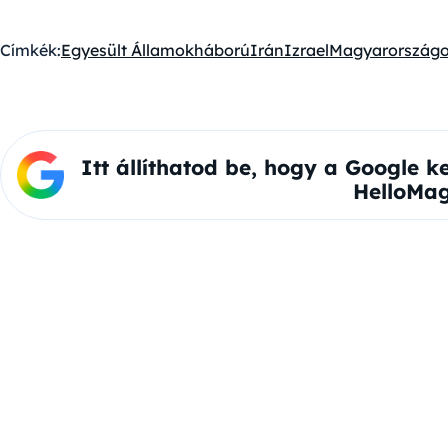
Címkék:
Egyesült Államok
háború
Irán
Izrael
Magyarország
o
Itt állíthatod be, hogy a Google k
HelloMag