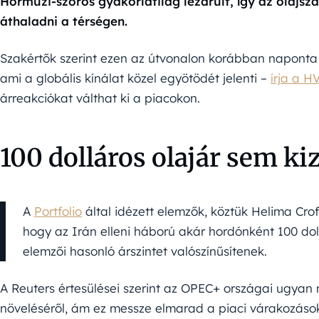
Hormuzi-szoros gyakorlatilag lezárult, így az olajsz
áthaladni a térségen.
Szakértők szerint ezen az útvonalon korábban naponta m
ami a globális kínálat közel egyötödét jelenti –
írja a H
árreakciókat válthat ki a piacokon.
100 dolláros olajár sem ki
A
Portfolio
által idézett elemzők, köztük Helima Crof
hogy az Irán elleni háború akár hordónként 100 dollá
elemzői hasonló árszintet valószínűsítenek.
A Reuters értesülései szerint az OPEC+ országai ugyan
növeléséről, ám ez messze elmarad a piaci várakozások