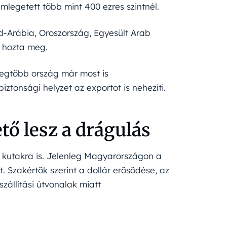
mlegetett több mint 400 ezres szintnél.
d-Arábia, Oroszország, Egyesült Arab
– hozta meg.
 legtöbb ország már most is
ztonsági helyzet az exportot is nehezíti.
ő lesz a drágulás
 kutakra is. Jelenleg Magyarországon a
nt. Szakértők szerint a dollár erősödése, az
zállítási útvonalak miatt