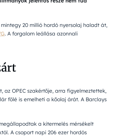
állítmányok jelentős része nem tud
integy 20 millió hordó nyersolaj haladt át,
VG
. A forgalom leállása azonnali
zárt
t, az OPEC szakértője, arra figyelmeztettek,
r fölé is emelheti a kőolaj árát. A Barclays
 megállapodtak a kitermelés mérsékelt
tól. A csoport napi 206 ezer hordós