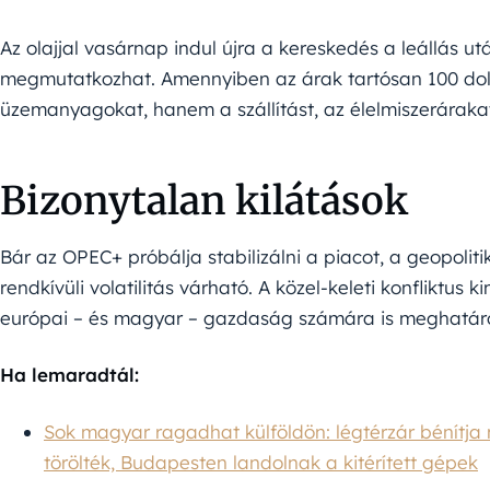
Az olajjal vasárnap indul újra a kereskedés a leállás utá
megmutatkozhat. Amennyiben az árak tartósan 100 dol
üzemanyagokat, hanem a szállítást, az élelmiszerárakat és
Bizonytalan kilátások
Bár az OPEC+ próbálja stabilizálni a piacot, a geopoli
rendkívüli volatilitás várható. A közel-keleti konfliktu
európai – és magyar – gazdaság számára is meghatáro
Ha lemaradtál:
Sok magyar ragadhat külföldön: légtérzár bénítja 
törölték, Budapesten landolnak a kitérített gépek