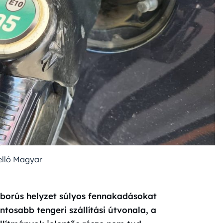
elló Magyar
áborús helyzet súlyos fennakadásokat
ntosabb tengeri szállítási útvonala, a