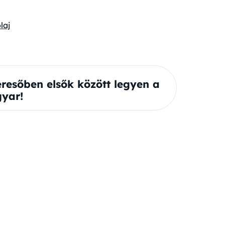
laj
eresőben elsők között legyen a
yar!