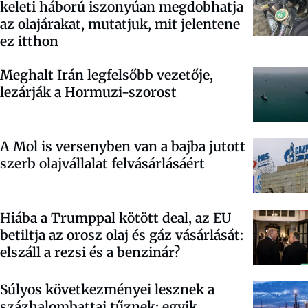
keleti háború iszonyúan megdobhatja
az olajárakat, mutatjuk, mit jelentene
ez itthon
Meghalt Irán legfelsőbb vezetője,
lezárják a Hormuzi-szorost
A Mol is versenyben van a bajba jutott
szerb olajvállalat felvásárlásáért
Hiába a Trumppal kötött deal, az EU
betiltja az orosz olaj és gáz vásárlását:
elszáll a rezsi és a benzinár?
Súlyos következményei lesznek a
százhalombattai tűznek: egyik