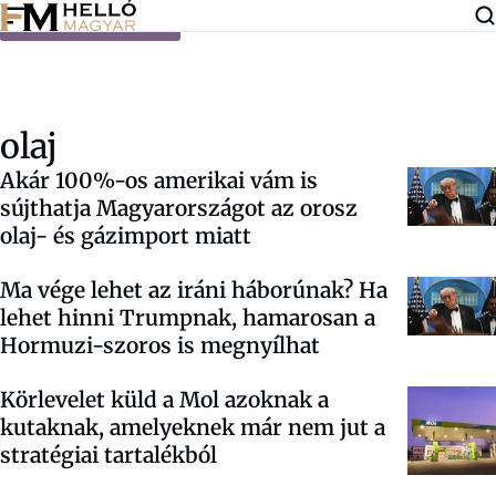
Ugrás a tartalomra
olaj
Akár 100%-os amerikai vám is
sújthatja Magyarországot az orosz
olaj- és gázimport miatt
Ma vége lehet az iráni háborúnak? Ha
lehet hinni Trumpnak, hamarosan a
Hormuzi-szoros is megnyílhat
Körlevelet küld a Mol azoknak a
kutaknak, amelyeknek már nem jut a
stratégiai tartalékból