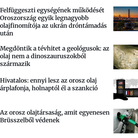
Felfüggeszti egységének működését
Oroszország egyik legnagyobb
olajfinomítója az ukrán dróntámadás
után
Megdöntik a tévhitet a geológusok: az
olaj nem a dinoszauruszokból
származik
Hivatalos: ennyi lesz az orosz olaj
árplafonja, holnaptól él a szankció
Az orosz olajtársaság, amit egyenesen
Brüsszelből védenek