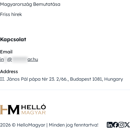
Magyarország Bemutatása
Friss hírek
Kapcsolat
Email
in
**
@
*********
ar.hu
Address
II. János Pál pápa tér 23. 2/66., Budapest 1081, Hungary
2026 © HelloMagyar | Minden jog fenntartva!