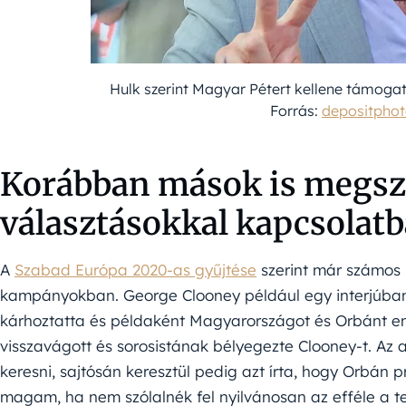
Hulk szerint Magyar Pétert kellene támoga
Forrás:
depositpho
Korábban mások is megszó
választásokkal kapcsolat
A
Szabad Európa 2020-as gyűjtése
szerint már számos 
kampányokban. George Clooney például egy interjúban a 
kárhoztatta és példaként Magyarországot és Orbánt em
visszavágott és sorosistának bélyegezte Clooney-t. Az 
keresni, sajtósán keresztül pedig azt írta, hogy Orbá
magam, ha nem szólalnék fel nyilvánosan az efféle a tek