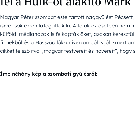
fel a Hulk-ot alakító Mark
Magyar Péter szombat este tartott naggyűlést Pécsett,
ismét sok ezren látogattak ki. A fotók ez esetben ne
külföldi médiaházak is felkapták őket, azokon keresztül
filmekből és a Bosszúállók-univerzumból is jól ismert am
cikket felszólítva „magyar testvéreit és nővéreit”, hogy
Íme néhány kép a szombati gyűlésről: