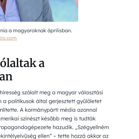
tnia a magyaroknak áprilisban.
tos.com
laltak a
ban
híresség szólalt meg a magyar választási
politikusok által gerjesztett gyűlöletet
lítette. A kormánypárti média azonnal
amerikai színészt később meg is tudták
n propagandagépezete hazudik. „Szégyellném
intélyelvűség ellen” – tette hozzá akkor az