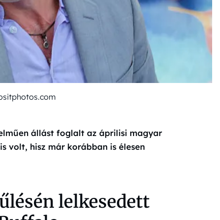
ositphotos.com
elműen állást foglalt az áprilisi magyar
s volt, hisz már korábban is élesen
űlésén lelkesedett