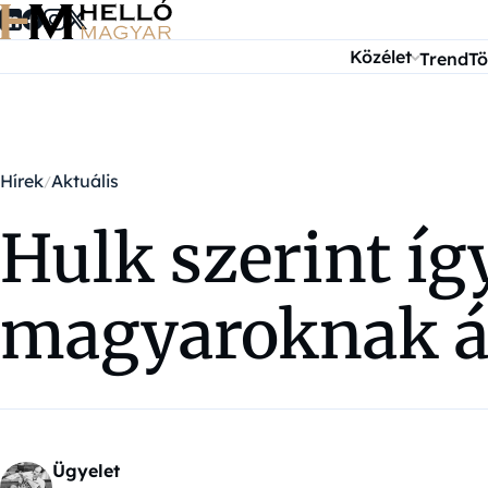
Ugrás a tartalomra
Közélet
Trend
Tö
Hírek
Aktuális
Hulk szerint íg
magyaroknak á
Ügyelet