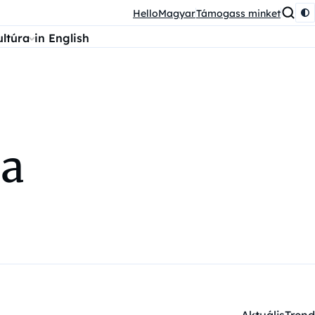
HelloMagyar
Támogass minket
ultúra
in English
 a