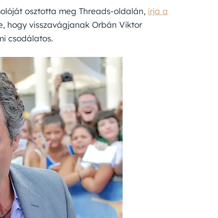
olóját osztotta meg Threads-oldalán,
írja a
sze, hogy visszavágjanak Orbán Viktor
i csodálatos.