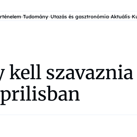
rténelem
Tudomány
Utazás és gasztronómia
Aktuális
K
y kell szavaznia
prilisban