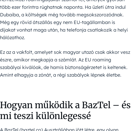
több ezer forintra rúghatnak naponta. Ha üzleti útra indul
Dubaiba, a költségek még tovább megsokszorozódnak.
Még egy rövid átszállás egy nem EU-tagállamban is
díjakat vonhat maga után, ha telefonja csatlakozik a helyi
hálózathoz.
Ez az a vakfolt, amelyet sok magyar utazó csak akkor vesz
észre, amikor megkapja a számlát. Az EU roaming
szabályai kiválóak, de hamis biztonságérzetet is keltenek.
Amint elhagyja a zónát, a régi szabályok lépnek életbe.
Hogyan működik a BazTel – és
mi teszi különlegessé
A BazTel (baztel.co) Ausztráliában jött létre, egy olyan