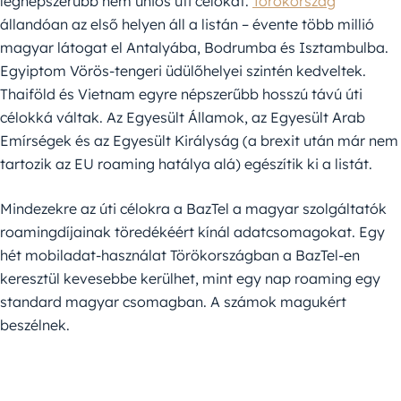
legnépszerűbb nem uniós úti célokat.
Törökország
állandóan az első helyen áll a listán – évente több millió
magyar látogat el Antalyába, Bodrumba és Isztambulba.
Egyiptom Vörös-tengeri üdülőhelyei szintén kedveltek.
Thaiföld és Vietnam egyre népszerűbb hosszú távú úti
célokká váltak. Az Egyesült Államok, az Egyesült Arab
Emírségek és az Egyesült Királyság (a brexit után már nem
tartozik az EU roaming hatálya alá) egészítik ki a listát.
Mindezekre az úti célokra a BazTel a magyar szolgáltatók
roamingdíjainak töredékéért kínál adatcsomagokat. Egy
hét mobiladat-használat Törökországban a BazTel-en
keresztül kevesebbe kerülhet, mint egy nap roaming egy
standard magyar csomagban. A számok magukért
beszélnek.