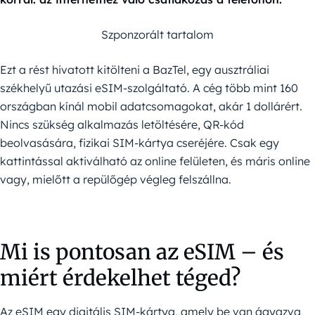
Szponzorált tartalom
Ezt a rést hivatott kitölteni a BazTel, egy ausztráliai
székhelyű utazási eSIM-szolgáltató. A cég több mint 160
országban kínál mobil adatcsomagokat, akár 1 dollárért.
Nincs szükség alkalmazás letöltésére, QR-kód
beolvasására, fizikai SIM-kártya cseréjére. Csak egy
kattintással aktiválható az online felületen, és máris online
vagy, mielőtt a repülőgép végleg felszállna.
Mi is pontosan az eSIM – és
miért érdekelhet téged?
Az eSIM egy digitális SIM-kártya, amely be van ágyazva