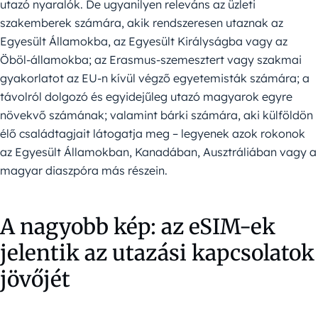
utazó nyaralók. De ugyanilyen releváns az üzleti
szakemberek számára, akik rendszeresen utaznak az
Egyesült Államokba, az Egyesült Királyságba vagy az
Öböl-államokba; az Erasmus-szemesztert vagy szakmai
gyakorlatot az EU-n kívül végző egyetemisták számára; a
távolról dolgozó és egyidejűleg utazó magyarok egyre
növekvő számának; valamint bárki számára, aki külföldön
élő családtagjait látogatja meg – legyenek azok rokonok
az Egyesült Államokban, Kanadában, Ausztráliában vagy a
magyar diaszpóra más részein.
A nagyobb kép: az eSIM-ek
jelentik az utazási kapcsolatok
jövőjét