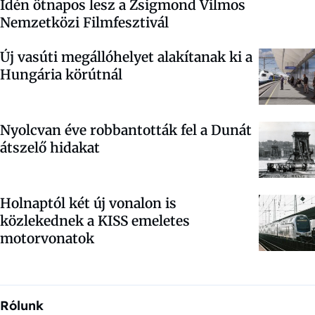
Idén ötnapos lesz a Zsigmond Vilmos
Nemzetközi Filmfesztivál
Új vasúti megállóhelyet alakítanak ki a
Hungária körútnál
Nyolcvan éve robbantották fel a Dunát
átszelő hidakat
Holnaptól két új vonalon is
közlekednek a KISS emeletes
motorvonatok
Rólunk