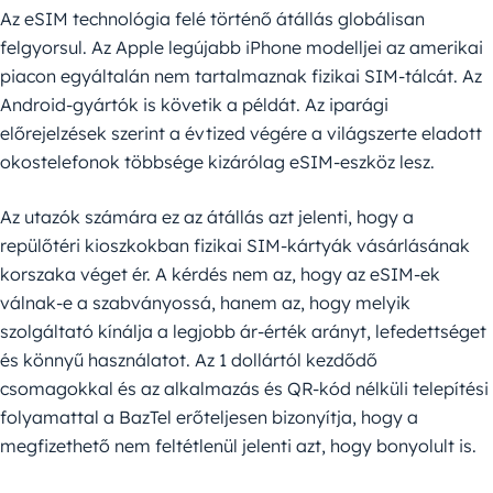
Az eSIM technológia felé történő átállás globálisan
felgyorsul. Az Apple legújabb iPhone modelljei az amerikai
piacon egyáltalán nem tartalmaznak fizikai SIM-tálcát. Az
Android-gyártók is követik a példát. Az iparági
előrejelzések szerint a évtized végére a világszerte eladott
okostelefonok többsége kizárólag eSIM-eszköz lesz.
Az utazók számára ez az átállás azt jelenti, hogy a
repülőtéri kioszkokban fizikai SIM-kártyák vásárlásának
korszaka véget ér. A kérdés nem az, hogy az eSIM-ek
válnak-e a szabványossá, hanem az, hogy melyik
szolgáltató kínálja a legjobb ár-érték arányt, lefedettséget
és könnyű használatot. Az 1 dollártól kezdődő
csomagokkal és az alkalmazás és QR-kód nélküli telepítési
folyamattal a BazTel erőteljesen bizonyítja, hogy a
megfizethető nem feltétlenül jelenti azt, hogy bonyolult is.