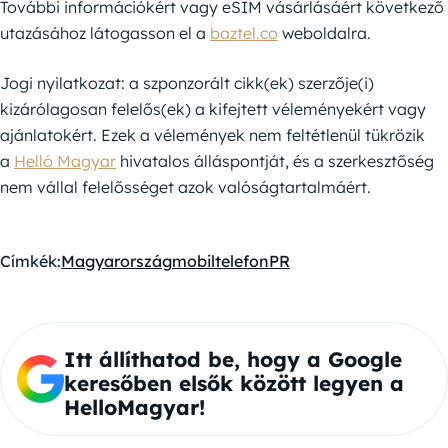
További információkért vagy eSIM vásárlásáért következő
utazásához látogasson el a
baztel.co
weboldalra.
Jogi nyilatkozat: a szponzorált cikk(ek) szerzője(i)
kizárólagosan felelős(ek) a kifejtett véleményekért vagy
ajánlatokért. Ezek a vélemények nem feltétlenül tükrözik
a
Helló Magyar
hivatalos álláspontját, és a szerkesztőség
nem vállal felelősséget azok valóságtartalmáért.
Címkék:
Magyarország
mobiltelefon
PR
Itt állíthatod be, hogy a Google
keresőben elsők között legyen a
HelloMagyar!