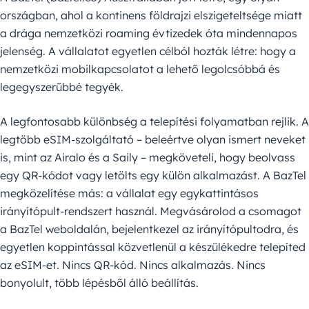
országban, ahol a kontinens földrajzi elszigeteltsége miatt
a drága nemzetközi roaming évtizedek óta mindennapos
jelenség. A vállalatot egyetlen célból hozták létre: hogy a
nemzetközi mobilkapcsolatot a lehető legolcsóbbá és
legegyszerűbbé tegyék.
A legfontosabb különbség a telepítési folyamatban rejlik. A
legtöbb eSIM-szolgáltató – beleértve olyan ismert neveket
is, mint az Airalo és a Saily – megköveteli, hogy beolvass
egy QR-kódot vagy letölts egy külön alkalmazást. A BazTel
megközelítése más: a vállalat egy egykattintásos
irányítópult-rendszert használ. Megvásárolod a csomagot
a BazTel weboldalán, bejelentkezel az irányítópultodra, és
egyetlen koppintással közvetlenül a készülékedre telepíted
az eSIM-et. Nincs QR-kód. Nincs alkalmazás. Nincs
bonyolult, több lépésből álló beállítás.