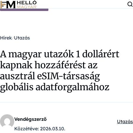
Ugrás a tartalomra
Hírek
Utazás
A magyar utazók 1 dollárért
kapnak hozzáférést az
ausztrál eSIM-társaság
globális adatforgalmához
Vendégszerző
Utazás
Kategó
Közzétéve:
2026.03.10.