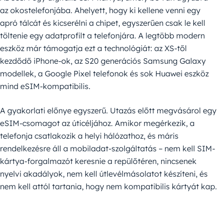
az okostelefonjába. Ahelyett, hogy ki kellene venni egy
apró tálcát és kicserélni a chipet, egyszerűen csak le kell
töltenie egy adatprofilt a telefonjára. A legtöbb modern
eszköz már támogatja ezt a technológiát: az XS-től
kezdődő iPhone-ok, az S20 generációs Samsung Galaxy
modellek, a Google Pixel telefonok és sok Huawei eszköz
mind eSIM-kompatibilis.
A gyakorlati előnye egyszerű. Utazás előtt megvásárol egy
eSIM-csomagot az úticéljához. Amikor megérkezik, a
telefonja csatlakozik a helyi hálózathoz, és máris
rendelkezésre áll a mobiladat-szolgáltatás – nem kell SIM-
kártya-forgalmazót keresnie a repülőtéren, nincsenek
nyelvi akadályok, nem kell útlevélmásolatot készíteni, és
nem kell attól tartania, hogy nem kompatibilis kártyát kap.