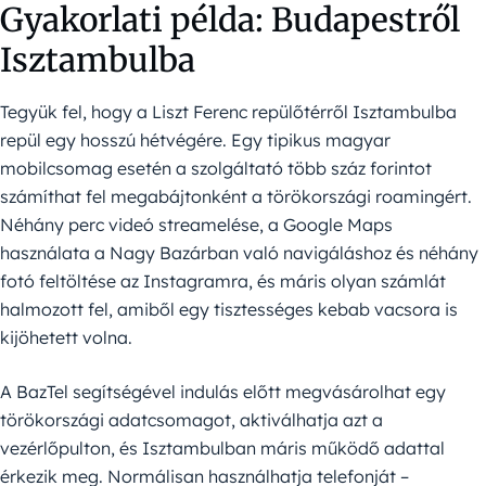
Gyakorlati példa: Budapestről
Isztambulba
Tegyük fel, hogy a Liszt Ferenc repülőtérről Isztambulba
repül egy hosszú hétvégére. Egy tipikus magyar
mobilcsomag esetén a szolgáltató több száz forintot
számíthat fel megabájtonként a törökországi roamingért.
Néhány perc videó streamelése, a Google Maps
használata a Nagy Bazárban való navigáláshoz és néhány
fotó feltöltése az Instagramra, és máris olyan számlát
halmozott fel, amiből egy tisztességes kebab vacsora is
kijöhetett volna.
A BazTel segítségével indulás előtt megvásárolhat egy
törökországi adatcsomagot, aktiválhatja azt a
vezérlőpulton, és Isztambulban máris működő adattal
érkezik meg. Normálisan használhatja telefonját –