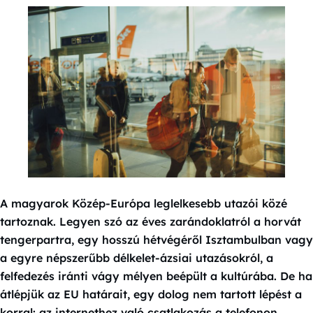
A magyarok Közép-Európa leglelkesebb utazói közé
tartoznak. Legyen szó az éves zarándoklatról a horvát
tengerpartra, egy hosszú hétvégéről Isztambulban vagy
a egyre népszerűbb délkelet-ázsiai utazásokról, a
felfedezés iránti vágy mélyen beépült a kultúrába. De ha
átlépjük az EU határait, egy dolog nem tartott lépést a
korral: az internethez való csatlakozás a telefonon.