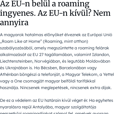
Az EU-n belül a roaming
ingyenes. Az EU-n kívül? Nem
annyira
A magyarok hatalmas előnyöket élveznek az Európai Unió
„Roam Like at Home” (Roaming, mint otthon)
szabályozásából, amely megszüntette a roaming felárak
alkalmazását az EU 27 tagállamában, valamint Izlandon,
Liechtensteinben, Norvégiában, és legutóbb Moldovában
és Ukrajnában is. Ha Bécsben, Barcelonában vagy
Athénban böngészi a telefonját, a Magyar Telekom, a Yettel
vagy a One csomagját magyar belföldi tarifákkal
használja. Nincsenek meglepetések, nincsenek extra díjak.
De ez a védelem az EU határain kívül véget ér. Ha egyhetes
nyaralásra repül Antalyába, magyar szolgáltatója
nemzetközi roamingdíjakat számol fel, amelyek gyorsan