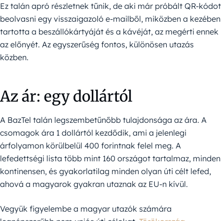
Ez talán apró részletnek tűnik, de aki már próbált QR-kódot
beolvasni egy visszaigazoló e-mailből, miközben a kezében
tartotta a beszállókártyáját és a kávéját, az megérti ennek
az előnyét. Az egyszerűség fontos, különösen utazás
közben.
Az ár: egy dollártól
A BazTel talán legszembetűnőbb tulajdonsága az ára. A
csomagok ára 1 dollártól kezdődik, ami a jelenlegi
árfolyamon körülbelül 400 forintnak felel meg. A
lefedettségi lista több mint 160 országot tartalmaz, minden
kontinensen, és gyakorlatilag minden olyan úti célt lefed,
ahová a magyarok gyakran utaznak az EU-n kívül.
Vegyük figyelembe a magyar utazók számára