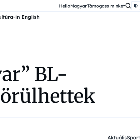
HelloMagyar
Támogass minket
ultúra
in English
yar” BL-
 örülhettek
Aktuális
Sport