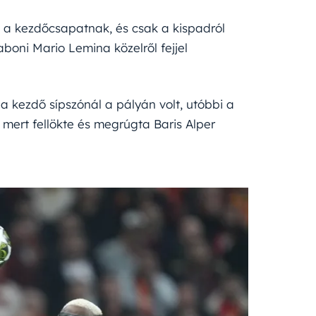
a a kezdőcsapatnak, és csak a kispadról
boni Mario Lemina közelről fejjel
a kezdő sípszónál a pályán volt, utóbbi a
, mert fellökte és megrúgta Baris Alper