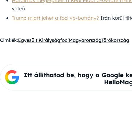
Hatalmas meglepetés a Real Madrid-Getafe mér
videó
Trump miatt jöhet a foci vb-botrány?
Irán körül til
Címkék:
Egyesült Királyság
foci
Magyarország
Törökország
Itt állíthatod be, hogy a Google k
HelloMag