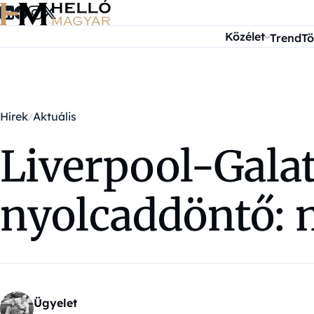
Ugrás a tartalomra
Közélet
Trend
Tö
Hírek
Aktuális
Liverpool-Gala
nyolcaddöntő: m
Ügyelet