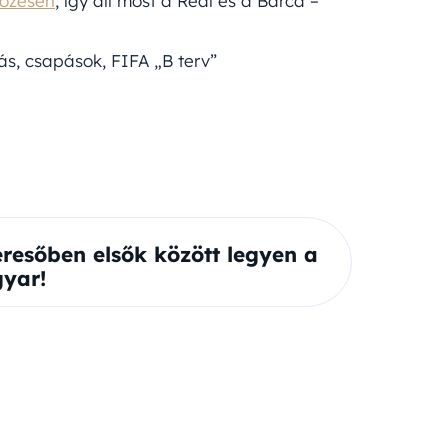
kőzésen
, így áll most a Real és a Barca –
tás, csapások, FIFA „B terv”
eresőben elsők között legyen a
yar!