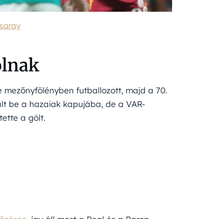
saray
olnak
 mezőnyfölényben futballozott, majd a 70.
ált be a hazaiak kapujába, de a VAR-
ette a gólt.