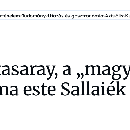
rténelem
Tudomány
Utazás és gasztronómia
Aktuális
K
tasaray, a „mag
a este Sallaiék