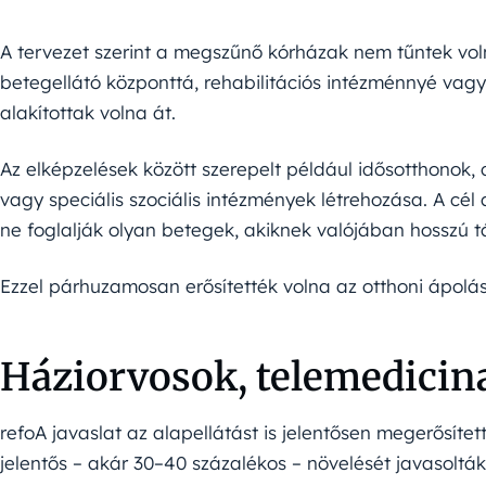
A tervezet szerint a megszűnő kórházak nem tűntek voln
betegellátó központtá, rehabilitációs intézménnyé vagy 
alakítottak volna át.
Az elképzelések között szerepelt például idősotthonok,
vagy speciális szociális intézmények létrehozása. A cél 
ne foglalják olyan betegek, akiknek valójában hosszú 
Ezzel párhuzamosan erősítették volna az otthoni ápolás 
Háziorvosok, telemedicin
refoA javaslat az alapellátást is jelentősen megerősíte
jelentős – akár 30–40 százalékos – növelését javasoltá