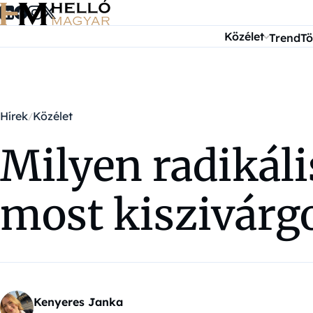
Ugrás a tartalomra
Közélet
Trend
Tö
Hírek
Közélet
Milyen radikáli
most kiszivárg
Kenyeres Janka