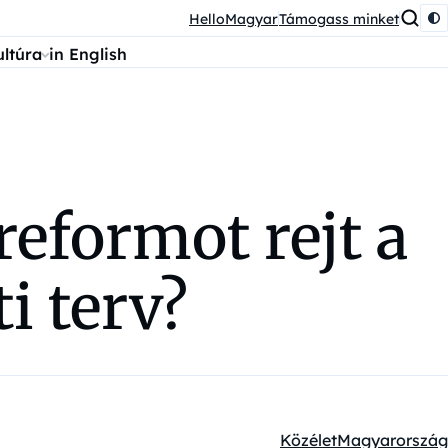
HelloMagyar
Támogass minket
ultúra
in English
reformot rejt a
i terv?
Közélet
Magyarország