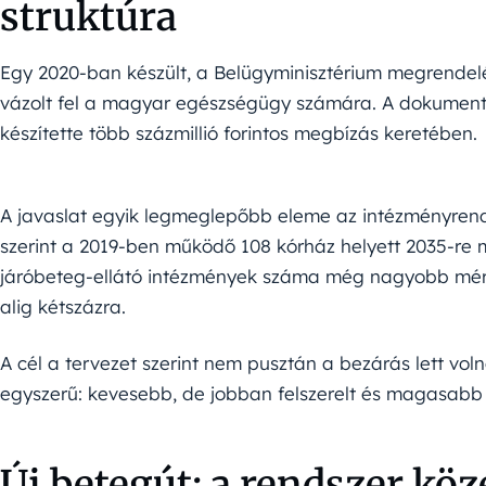
struktúra
Egy 2020-ban készült, a Belügyminisztérium megrendel
vázolt fel a magyar egészségügy számára. A dokumen
készítette több százmillió forintos megbízás keretében.
A javaslat egyik legmeglepőbb eleme az intézményrends
szerint a 2019-ben működő 108 kórház helyett 2035-re 
járóbeteg-ellátó intézmények száma még nagyobb mért
alig kétszázra.
A cél a tervezet szerint nem pusztán a bezárás lett vol
egyszerű: kevesebb, de jobban felszerelt és magasabb
Új betegút: a rendszer kö