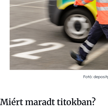
Fotó: deposi
Miért maradt titokban?