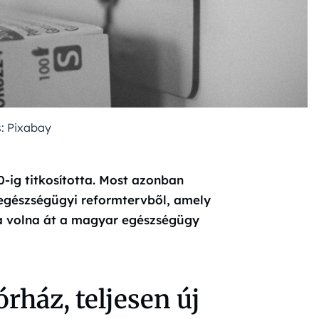
s: Pixabay
-ig titkosította. Most azonban
 egészségügyi reformtervből, amely
lta volna át a magyar egészségügy
rház, teljesen új