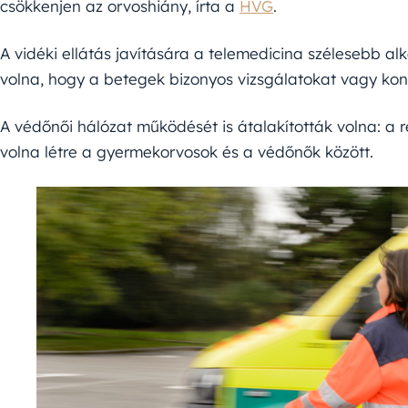
csökkenjen az orvoshiány, írta a
HVG
.
A vidéki ellátás javítására a telemedicina szélesebb al
volna, hogy a betegek bizonyos vizsgálatokat vagy konz
A védőnői hálózat működését is átalakították volna: a
volna létre a gyermekorvosok és a védőnők között.