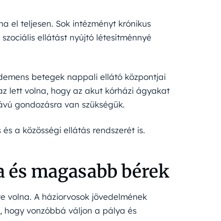
a el teljesen. Sok intézményt krónikus
szociális ellátást nyújtó létesítménnyé
 demens betegek nappali ellátó központjai
az lett volna, hogy az akut kórházi ágyakat
távú gondozásra van szükségük.
és a közösségi ellátás rendszerét is.
a és magasabb bérek
tte volna. A háziorvosok jövedelmének
k, hogy vonzóbbá váljon a pálya és