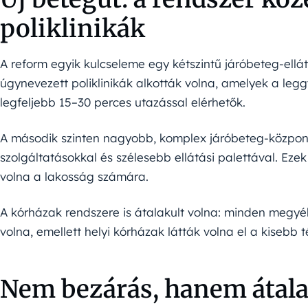
poliklinikák
A reform egyik kulcseleme egy kétszintű járóbeteg-ellátá
úgynevezett poliklinikák alkották volna, amelyek a leg
legfeljebb 15–30 perces utazással elérhetők.
A második szinten nagyobb, komplex járóbeteg-közpon
szolgáltatásokkal és szélesebb ellátási palettával. Ezek
volna a lakosság számára.
A kórházak rendszere is átalakult volna: minden megy
volna, emellett helyi kórházak látták volna el a kisebb 
Nem bezárás, hanem átala