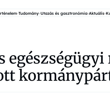
rténelem
Tudomány
Utazás és gasztronómia
Aktuális
K
s egészségügyi 
ott kormánypárt