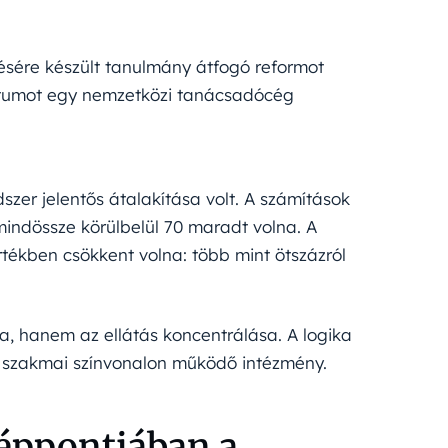
ésére készült tanulmány átfogó reformot
tumot egy nemzetközi tanácsadócég
zer jelentős átalakítása volt. A számítások
mindössze körülbelül 70 maradt volna. A
ékben csökkent volna: több mint ötszázról
na, hanem az ellátás koncentrálása. A logika
 szakmai színvonalon működő intézmény.
zéppontjában a