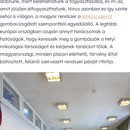
dobnunk, mert belehalhatunk a fogyasztásába, és mi az,
amit jóízűen elfogyaszthatunk. Nincs azonban ez így szinte
sehol a világon, a magyar rendszer a
444.hu szerint
gombavizsgálati szempontból egyedülálló. A legtöbb
európai országban csupán annyit tanácsolnak a
hatóságok, hogy keressék meg a gombászók a helyi
mikológiai társaságot és kérjenek tanácsot tőlük. A
magyarországi, minden piacon elérhető, törvény által
biztosított, felülről szervezett rendszer párját ritkítja.