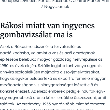
Budapest szívében. Forrás: Facebook/Central Market Hall
/ Nagycsarnok
Rákosi miatt van ingyenes
gombavizsálat ma is
Az ok a Rákosi-rendszer és a tervutasításos
gazdálkodásba, valamint a vas és acél országának
építésébe belebukó magyar gazdaság mélyrepülése az
1950-es évek elején. Sztálin legjobb tanítványa ugyanis
annyira szolgalelkűen majmolta a szovjet elvtársakat,
hogy az egykor példaértéká és exportra termelő magyar
mezőgazdaságban is hiánygazdaságot idézett elő és
konkrét éhezést. Az éhező emberek pedig elindultak egy-
egy nagyobb eső után a közeli erdőkbe összeszedni, amit
találtak. Az eredmény: 1953 nyarán több mint háromezer,