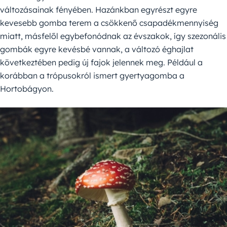
változásainak fényében. Hazánkban egyrészt egyre
kevesebb gomba terem a csökkenő csapadékmennyiség
miatt, másfelől egybefonódnak az évszakok, így szezonális
gombák egyre kevésbé vannak, a változó éghajlat
következtében pedig új fajok jelennek meg. Például a
korábban a trópusokról ismert gyertyagomba a
Hortobágyon.