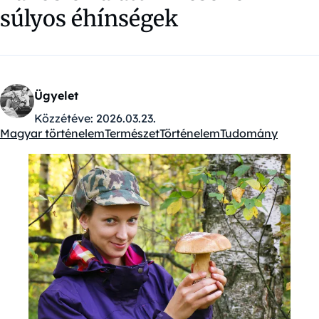
súlyos éhínségek
Ügyelet
Közzétéve:
2026.03.23.
Magyar történelem
Természet
Történelem
Tudomány
Kategóriák: