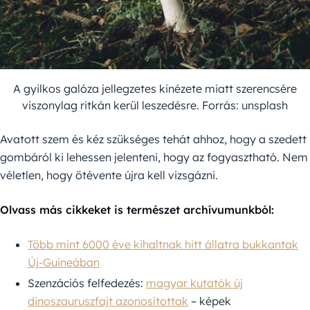
A gyilkos galóza jellegzetes kinézete miatt szerencsére
viszonylag ritkán kerül leszedésre. Forrás: unsplash
Avatott szem és kéz szükséges tehát ahhoz, hogy a szedett
gombáról ki lehessen jelenteni, hogy az fogyasztható. Nem
véletlen, hogy ötévente újra kell vizsgázni.
Olvass más cikkeket is természet archívumunkból:
Több mint 6000 éve kihaltnak hitt állatra bukkantak
Új-Guineában
Szenzációs felfedezés:
magyar kutatók új
dinoszauruszfajt azonosítottak
– képek