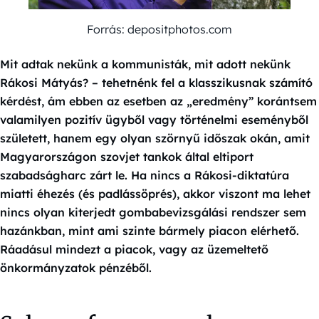
Forrás: depositphotos.com
Mit adtak nekünk a kommunisták, mit adott nekünk
Rákosi Mátyás? – tehetnénk fel a klasszikusnak számító
kérdést, ám ebben az esetben az „eredmény” korántsem
valamilyen pozitív ügyből vagy történelmi eseményből
született, hanem egy olyan szörnyű időszak okán, amit
Magyarországon szovjet tankok által eltiport
szabadságharc zárt le. Ha nincs a Rákosi-diktatúra
miatti éhezés (és padlássöprés), akkor viszont ma lehet
nincs olyan kiterjedt gombabevizsgálási rendszer sem
hazánkban, mint ami szinte bármely piacon elérhető.
Ráadásul mindezt a piacok, vagy az üzemeltető
önkormányzatok pénzéből.