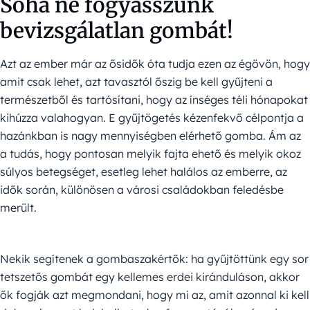
Soha ne fogyasszunk
bevizsgálatlan gombát!
Azt az ember már az ősidők óta tudja ezen az égövön, hogy
amit csak lehet, azt tavasztól őszig be kell gyűjteni a
természetből és tartósítani, hogy az ínséges téli hónapokat
kihúzza valahogyan. E gyűjtögetés kézenfekvő célpontja a
hazánkban is nagy mennyiségben elérhető gomba. Ám az
a tudás, hogy pontosan melyik fajta ehető és melyik okoz
súlyos betegséget, esetleg lehet halálos az emberre, az
idők során, különösen a városi családokban feledésbe
merült.
Nekik segítenek a gombaszakértők: ha gyűjtöttünk egy sor
tetszetős gombát egy kellemes erdei kiránduláson, akkor
ők fogják azt megmondani, hogy mi az, amit azonnal ki kell