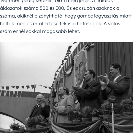
1954-ben pedig kétezer fölötti mérgezés. A halálos
áldozatok száma 500 és 300. És ez csupán azoknak a
száma, akiknél bizonyítható, hogy gombafogyasztás miatt
haltak meg és erről értesültek is a hatóságok. A valós
szám ennél sokkal magasabb lehet.