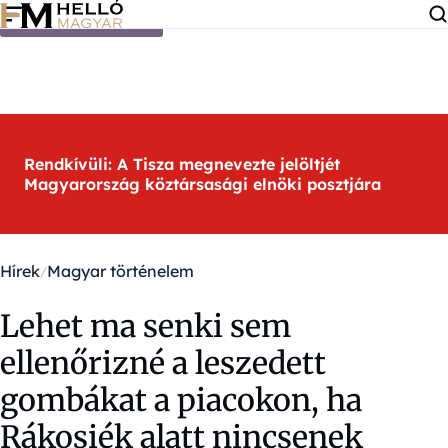
Ugrás a tartalomra
Rendkívüli: A Tisza megnevezte jelöltjét
Magyarország köztársasági elnöki posztjára
Hírek
Magyar történelem
Lehet ma senki sem
ellenőrizné a leszedett
gombákat a piacokon, ha
Rákosiék alatt nincsenek