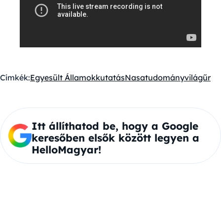
Címkék:
Egyesült Államok
kutatás
Nasa
tudomány
világűr
Itt állíthatod be, hogy a Google
keresőben elsők között legyen a
HelloMagyar!