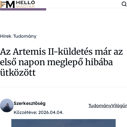
Ugrás a tartalomra
Hírek
Tudomány
Az Artemis II-küldetés már az
első napon meglepő hibába
ütközött
Szerkesztőség
Tudomány
Világűr
Kategóriák:
Közzétéve:
2026.04.04.