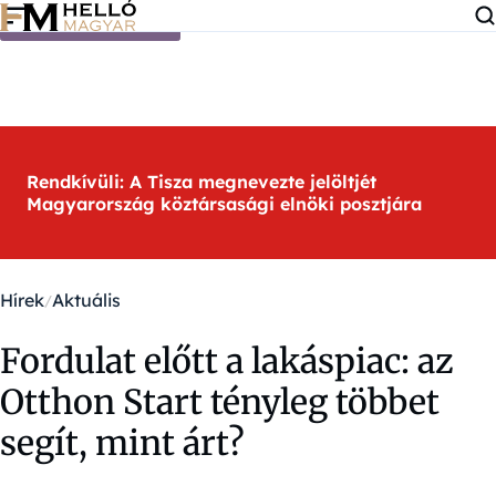
Ugrás a tartalomra
Rendkívüli: A Tisza megnevezte jelöltjét
Magyarország köztársasági elnöki posztjára
Hírek
Aktuális
Fordulat előtt a lakáspiac: az
Otthon Start tényleg többet
segít, mint árt?