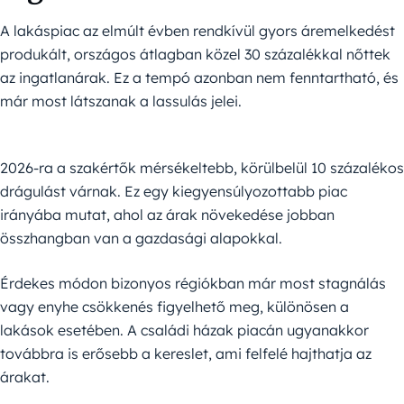
A lakáspiac az elmúlt évben rendkívül gyors áremelkedést
produkált, országos átlagban közel 30 százalékkal nőttek
az ingatlanárak. Ez a tempó azonban nem fenntartható, és
már most látszanak a lassulás jelei.
2026-ra a szakértők mérsékeltebb, körülbelül 10 százalékos
drágulást várnak. Ez egy kiegyensúlyozottabb piac
irányába mutat, ahol az árak növekedése jobban
összhangban van a gazdasági alapokkal.
Érdekes módon bizonyos régiókban már most stagnálás
vagy enyhe csökkenés figyelhető meg, különösen a
lakások esetében. A családi házak piacán ugyanakkor
továbbra is erősebb a kereslet, ami felfelé hajthatja az
árakat.