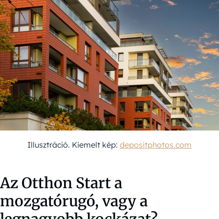
Illusztráció. Kiemelt kép:
depositphotos.com
Az Otthon Start a
mozgatórugó, vagy a