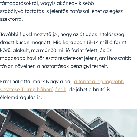
támogatásoktól, vagyis akár egy kisebb
szabályváltoztatás is jelentős hatással lehet az egész
szektorra.
További figyelmeztető jel, hogy az átlagos hitelösszeg
drasztikusan megnőtt. Míg korábban 13–14 millió forint
körül alakult, ma már 30 millió forint felett jár. Ez
magasabb havi törlesztőrészleteket jelent, ami hosszabb
távon növelheti a háztartások pénzügyi terheit.
Erről hallottál már? Nagy a baj:
a forint a legnagyobb
vesztese Trump háborújának
, de jöhet a brutális
élelemdrágulás is.