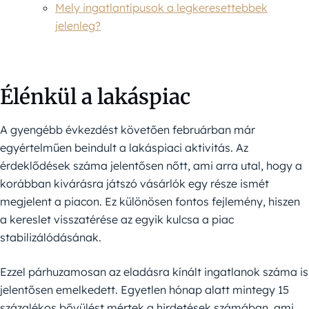
Mely ingatlantípusok a legkeresettebbek
jelenleg?
Élénkül a lakáspiac
A gyengébb évkezdést követően februárban már
egyértelműen beindult a lakáspiaci aktivitás. Az
érdeklődések száma jelentősen nőtt, ami arra utal, hogy a
korábban kivárásra játszó vásárlók egy része ismét
megjelent a piacon. Ez különösen fontos fejlemény, hiszen
a kereslet visszatérése az egyik kulcsa a piac
stabilizálódásának.
Ezzel párhuzamosan az eladásra kínált ingatlanok száma is
jelentősen emelkedett. Egyetlen hónap alatt mintegy 15
százalékos bővülést mértek a hirdetések számában, ami