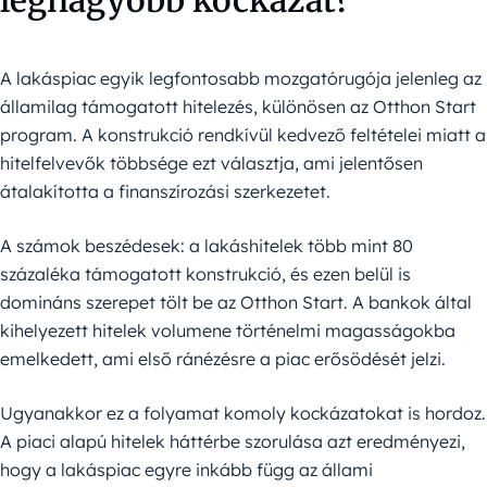
legnagyobb kockázat?
A lakáspiac egyik legfontosabb mozgatórugója jelenleg az
államilag támogatott hitelezés, különösen az Otthon Start
program. A konstrukció rendkívül kedvező feltételei miatt a
hitelfelvevők többsége ezt választja, ami jelentősen
átalakította a finanszírozási szerkezetet.
A számok beszédesek: a lakáshitelek több mint 80
százaléka támogatott konstrukció, és ezen belül is
domináns szerepet tölt be az Otthon Start. A bankok által
kihelyezett hitelek volumene történelmi magasságokba
emelkedett, ami első ránézésre a piac erősödését jelzi.
Ugyanakkor ez a folyamat komoly kockázatokat is hordoz.
A piaci alapú hitelek háttérbe szorulása azt eredményezi,
hogy a lakáspiac egyre inkább függ az állami