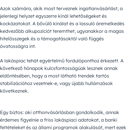
Azok számára, akik most terveznek ingatlanvásárlást, a
jelenlegi helyzet egyszerre kínál lehetőségeket és
kockázatokat. A bővülő kínálat és a lassuló áremelkedés
kedvezőbb alkupozíciót teremthet, ugyanakkor a magas
hitelösszegek és a támogatásoktól való függés
óvatosságra int.
A lakáspiac tehát egyértelmű fordulóponthoz érkezett. A
következő hónapok kulcsfontosságúak lesznek annak
eldöntésében, hogy a most látható trendek tartós
stabilizációhoz vezetnek-e, vagy újabb hullámzások
következnek.
Egy biztos: aki otthonvásárlásban gondolkodik, annak
érdemes figyelnie a friss lakáspiaci adatokat, a banki
feltételeket és az állami programok alakulását, mert ezek