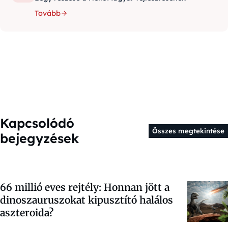
Tovább
Kapcsolódó
Összes megtekintése
bejegyzések
66 millió eves rejtély: Honnan jött a
dinoszauruszokat kipusztító halálos
aszteroida?