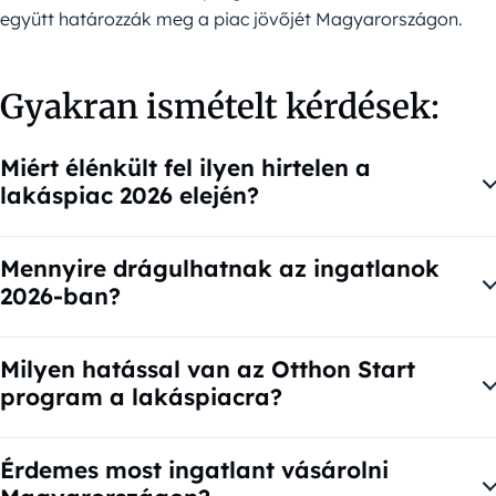
együtt határozzák meg a piac jövőjét Magyarországon.
Gyakran ismételt kérdések:
Miért élénkült fel ilyen hirtelen a
lakáspiac 2026 elején?
A lakáspiac élénkülésének több oka van: egyrészt a
korábban kiváró vásárlók visszatértek, másrészt az
Mennyire drágulhatnak az ingatlanok
államilag támogatott konstrukciók – különösen az Otthon
2026-ban?
Start – jelentősen növelték a keresletet. Emellett a bővülő
A szakértők szerint az idei évben mérsékeltebb, átlagosan
kínálat is ösztönzi a piac mozgását.
körülbelül 10 százalékos áremelkedés várható. Ez jóval
Milyen hatással van az Otthon Start
visszafogottabb a korábbi, akár 30 százalékos
program a lakáspiacra?
növekedéshez képest, és egy kiegyensúlyozottabb
Az Otthon Start program jelentősen felpörgette a
lakáspiaci környezetet jelez.
hitelfelvételt és a lakásvásárlási kedvet, mivel kedvező,
Érdemes most ingatlant vásárolni
alacsony kamatozású hitelt kínál. Ugyanakkor a piac egyre