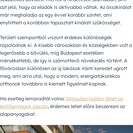
azt jelzi, hogy az eladók is aktívabbá váltak. Az összkínálat
már meghaladja az egy évvel korábbi szintet, ami
enyhítheti a korábban tapasztalt kínálati szűkösséget.
Területi szempontból viszont érdekes különbségek
rajzolódnak ki. A kisebb városokban és községekben volt a
legerősebb a bővülés, míg Budapest esetében
mérsékeltebb, de így is számottevő növekedés történt. A
fővárosban különösen az új lakások iránti kereslet ugrott
meg, ami arra utal, hogy a modern, energiatakarékos
otthonok továbbra is kiemelt figyelmet kapnak.
Ha esetleg lemaradtál volna:
Drágulási hullám jöhet az
építőanyagok piacán
, érdemes lehet előre beszerezni az
alapanyagokat.