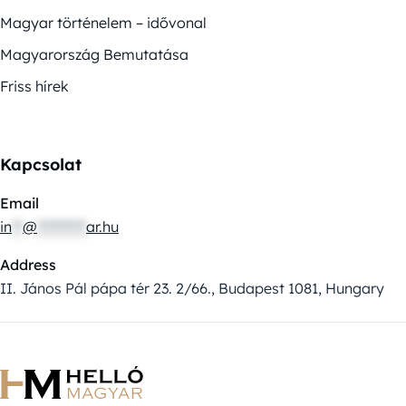
Magyar történelem – idővonal
Magyarország Bemutatása
Friss hírek
Kapcsolat
Email
in
**
@
*********
ar.hu
Address
II. János Pál pápa tér 23. 2/66., Budapest 1081, Hungary