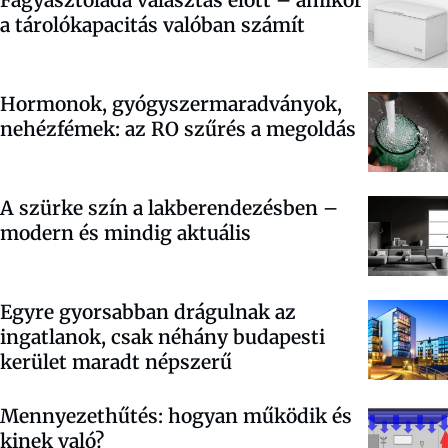
Fagyasztóláda választás előtt – amikor
a tárolókapacitás valóban számít
Hormonok, gyógyszermaradványok,
nehézfémek: az RO szűrés a megoldás
A szürke szín a lakberendezésben –
modern és mindig aktuális
Egyre gyorsabban drágulnak az
ingatlanok, csak néhány budapesti
kerület maradt népszerű
Mennyezethűtés: hogyan működik és
kinek való?