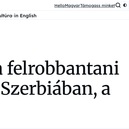
HelloMagyar
Támogass minket
ultúra
in English
 felrobbantani
 Szerbiában, a