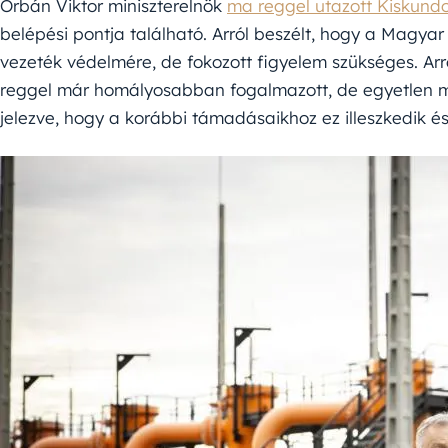
Orbán Viktor miniszterelnök
ma reggel utazott Kiskund
belépési pontja található. Arról beszélt, hogy a Magy
vezeték védelmére, de fokozott figyelem szükséges. Arr
reggel már homályosabban fogalmazott, de egyetlen má
jelezve, hogy a korábbi támadásaikhoz ez illeszkedik é