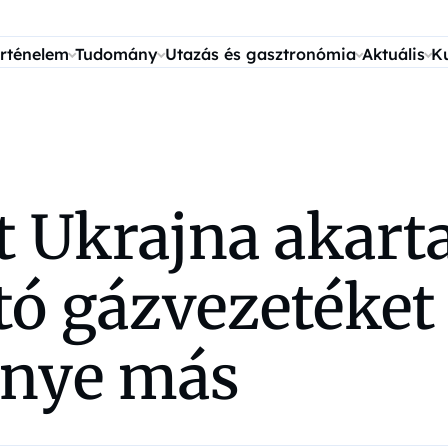
rténelem
Tudomány
Utazás és gasztronómia
Aktuális
K
 Ukrajna akarta
tó gázvezetéket
énye más