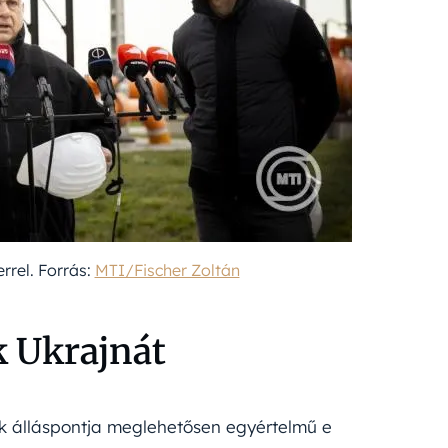
rrel. Forrás:
MTI/Fischer Zoltán
k Ukrajnát
 álláspontja meglehetősen egyértelmű e