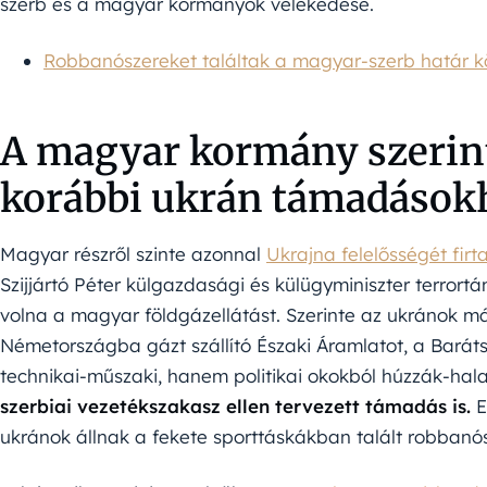
szerb és a magyar kormányok vélekedése.
Robbanószereket találtak a magyar-szerb határ 
A magyar kormány szerint 
korábbi ukrán támadások
Magyar részről szinte azonnal
Ukrajna felelősségét fir
Szijjártó Péter külgazdasági és külügyminiszter terrortá
volna a magyar földgázellátást. Szerinte az ukránok m
Németországba gázt szállító Északi Áramlatot, a Barát
technikai-műszaki, hanem politikai okokból húzzák-hala
szerbiai vezetékszakasz ellen tervezett támadás is.
E
ukránok állnak a fekete sporttáskákban talált robbanó