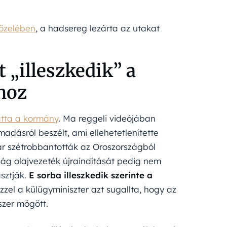
közelében
, a hadsereg lezárta az utakat
„illeszkedik” a
hoz
tatta a kormány
. Ma reggeli videójában
madásról beszélt, ami ellehetetlenítette
ár szétrobbantották az Oroszországból
ság olajvezeték újraindítását pedig nem
sztják.
E sorba illeszkedik szerinte a
zzel a külügyminiszter azt sugallta, hogy az
szer mögött.