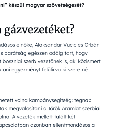
ulni” készül magyar szövetségesét?
a gázvezetéket?
ondásos elnöke, Alaksandar Vucic és Orbán
és barátság egészen odáig tart, hogy
boszniai szerb vezetőnek is, aki közismert
ytoni egyezményt felülírva ki szeretné
zhetett volna kampánysegítség: tegnap
tak megvalósítani a Török Áramlat szerbiai
na. A vezeték mellett talált két
 kapcsolatban azonban ellentmondásos a