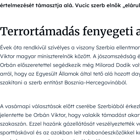
értelmezését támasztja alá. Vucic szerb elnök „elár
Terrortámadás fenyegeti 
Évek óta rendkívül szívélyes a viszony Szerbia ellentm
Viktor magyar miniszterelnök között. A jószomszédság 
Orbán előszeretettel segédkezik még Milorad Dodik volt 
arról, hogy az Egyesült Államok által tető alá hozott da
szakítani a szerb entitást Bosznia-Hercegovinából.
A vasárnapi választások előtt cserébe Szerbiából érke
jelentette be Orbán Viktor, hogy valakik támadást akar
szakaszán. Ezzel hazánk gázellátását veszélyeztették vol
sporttáskával és az azokban lelt robbanóeszközökkel