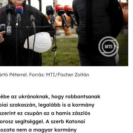
rtó Péterrel. Forrás: MTI/Fischer Zoltán
szébe az ukránoknak, hogy robbantsanak
biai szakaszán, legalább is a kormány
 szerint ez csupán az a hamis zászlós
rosz segítséggel. A szerb Katonai
tkozata nem a magyar kormány