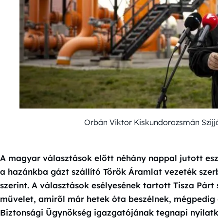
Orbán Viktor Kiskundorozsmán Szijjá
A magyar választások előtt néhány nappal jutott e
a hazánkba gázt szállító Török Áramlat vezeték szer
szerint. A választások esélyesének tartott Tisza Párt
művelet, amiről már hetek óta beszélnek, mégpedig o
Biztonsági Ügynökség igazgatójának tegnapi nyila