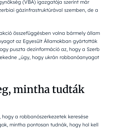
gynökség (VBA) igazgatója szerint már
zerbiai gázinfrastruktúrával szemben, de a
 akció összefüggésben volna bármely állam
nyagot az Egyesült Államokban gyártották
hogy puszta dezinformáció az, hogy a Szerb
lekedne „úgy, hogy ukrán robbanóanyagot
meg, mintha tudták
t, hogy a robbanószerkezetek keresése
gok, mintha pontosan tudnák, hogy hol kell