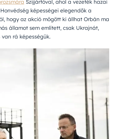
orozsmára
Szijjártóval, ahol a vezeték hazai
ar Honvédség képességei elegendők a
ól, hogy az akció mögött ki állhat Orbán ma
s államot sem említett, csak Ukrajnát,
s van rá képességük.