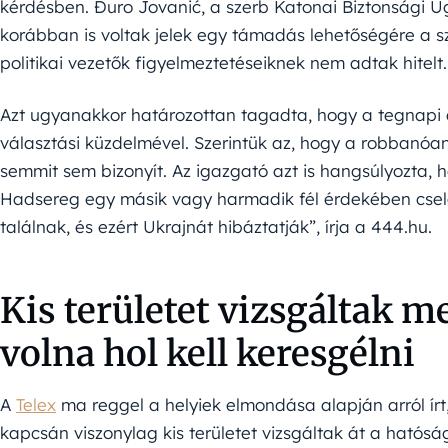
kérdésben. Đuro Jovanić, a szerb Katonai Biztonsági Ü
korábban is voltak jelek egy támadás lehetőségére a s
politikai vezetők figyelmeztetéseiknek nem adtak hitelt.
Azt ugyanakkor határozottan tagadta, hogy a tegnapi
választási küzdelmével. Szerintük az, hogy a robbanóa
semmit sem bizonyít. Az igazgató azt is hangsúlyozta, 
Hadsereg egy másik vagy harmadik fél érdekében cse
találnak, és ezért Ukrajnát hibáztatják”, írja a 444.hu.
Kis területet vizsgáltak 
volna hol kell keresgélni
A
Telex
ma reggel a helyiek elmondása alapján arról ír
kapcsán viszonylag kis területet vizsgáltak át a hatósá