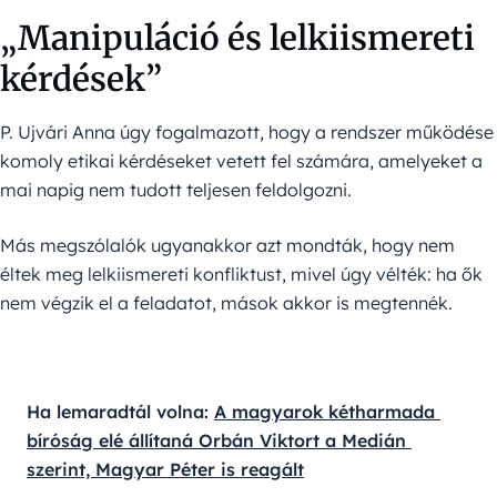
„Manipuláció és lelkiismereti
kérdések”
P. Ujvári Anna úgy fogalmazott, hogy a rendszer működése
komoly etikai kérdéseket vetett fel számára, amelyeket a
mai napig nem tudott teljesen feldolgozni.
Más megszólalók ugyanakkor azt mondták, hogy nem
éltek meg lelkiismereti konfliktust, mivel úgy vélték: ha ők
nem végzik el a feladatot, mások akkor is megtennék.
Ha lemaradtál volna: 
A magyarok kétharmada 
bíróság elé állítaná Orbán Viktort a Medián 
szerint, Magyar Péter is reagált