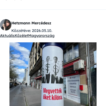
Hetzmann Mercédesz
Közzétéve:
2026.05.10.
Aktuális
Közélet
Magyarország
Kategóriák: