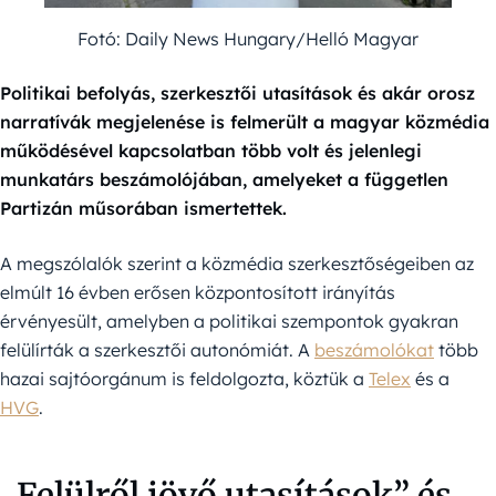
Fotó: Daily News Hungary/Helló Magyar
Politikai befolyás, szerkesztői utasítások és akár orosz
narratívák megjelenése is felmerült a magyar közmédia
működésével kapcsolatban több volt és jelenlegi
munkatárs beszámolójában, amelyeket a független
Partizán műsorában ismertettek.
A megszólalók szerint a közmédia szerkesztőségeiben az
elmúlt 16 évben erősen központosított irányítás
érvényesült, amelyben a politikai szempontok gyakran
felülírták a szerkesztői autonómiát. A
beszámolókat
több
hazai sajtóorgánum is feldolgozta, köztük a
Telex
és a
HVG
.
„Felülről jövő utasítások” és