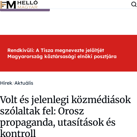
Ugrás a tartalomra
Rendkívüli: A Tisza megnevezte jelöltjét
Magyarország köztársasági elnöki posztjára
Hírek
Aktuális
Volt és jelenlegi közmédiások
szólaltak fel: Orosz
propaganda, utasítások és
kontroll