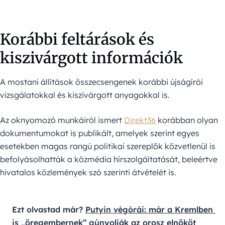
Korábbi feltárások és
kiszivárgott információk
A mostani állítások összecsengenek korábbi újságírói
vizsgálatokkal és kiszivárgott anyagokkal is.
Az oknyomozó munkáiról ismert
Direkt36
korábban olyan
dokumentumokat is publikált, amelyek szerint egyes
esetekben magas rangú politikai szereplők közvetlenül is
befolyásolhatták a közmédia hírszolgáltatását, beleértve
hivatalos közlemények szó szerinti átvételét is.
Ezt olvastad már? 
Putyin végórái: már a Kremlben 
is „öregembernek” gúnyolják az orosz elnököt