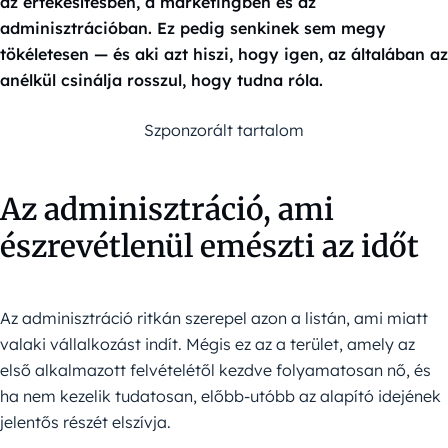
az értékesítésben, a marketingben és az
adminisztrációban. Ez pedig senkinek sem megy
tökéletesen — és aki azt hiszi, hogy igen, az általában az
anélkül csinálja rosszul, hogy tudna róla.
Szponzorált tartalom
Az adminisztráció, ami
észrevétlenül emészti az időt
Az adminisztráció ritkán szerepel azon a listán, ami miatt
valaki vállalkozást indít. Mégis ez az a terület, amely az
első alkalmazott felvételétől kezdve folyamatosan nő, és
ha nem kezelik tudatosan, előbb-utóbb az alapító idejének
jelentős részét elszívja.