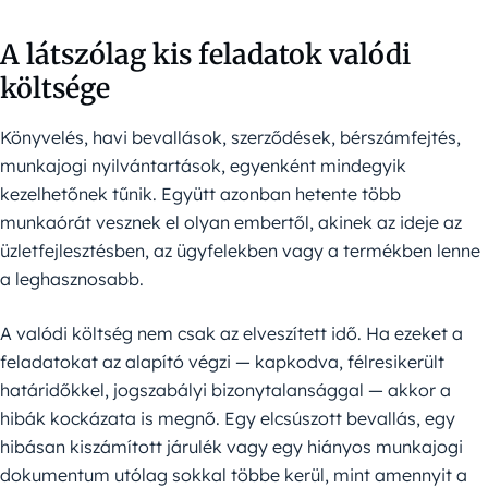
A látszólag kis feladatok valódi
költsége
Könyvelés, havi bevallások, szerződések, bérszámfejtés,
munkajogi nyilvántartások, egyenként mindegyik
kezelhetőnek tűnik. Együtt azonban hetente több
munkaórát vesznek el olyan embertől, akinek az ideje az
üzletfejlesztésben, az ügyfelekben vagy a termékben lenne
a leghasznosabb.
A valódi költség nem csak az elveszített idő. Ha ezeket a
feladatokat az alapító végzi — kapkodva, félresikerült
határidőkkel, jogszabályi bizonytalansággal — akkor a
hibák kockázata is megnő. Egy elcsúszott bevallás, egy
hibásan kiszámított járulék vagy egy hiányos munkajogi
dokumentum utólag sokkal többe kerül, mint amennyit a