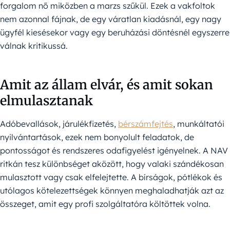
forgalom nő miközben a marzs szűkül. Ezek a vakfoltok
nem azonnal fájnak, de egy váratlan kiadásnál, egy nagy
ügyfél kiesésekor vagy egy beruházási döntésnél egyszerre
válnak kritikussá.
Amit az állam elvár, és amit sokan
elmulasztanak
Adóbevallások, járulékfizetés,
bérszámfejtés
, munkáltatói
nyilvántartások, ezek nem bonyolult feladatok, de
pontosságot és rendszeres odafigyelést igényelnek. A NAV
ritkán tesz különbséget aközött, hogy valaki szándékosan
mulasztott vagy csak elfelejtette. A bírságok, pótlékok és
utólagos kötelezettségek könnyen meghaladhatják azt az
összeget, amit egy profi szolgáltatóra költöttek volna.