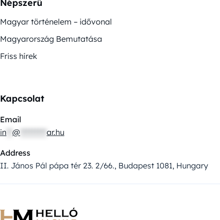
Népszerű
Magyar történelem – idővonal
Magyarország Bemutatása
Friss hírek
Kapcsolat
Email
in
**
@
*********
ar.hu
Address
II. János Pál pápa tér 23. 2/66., Budapest 1081, Hungary