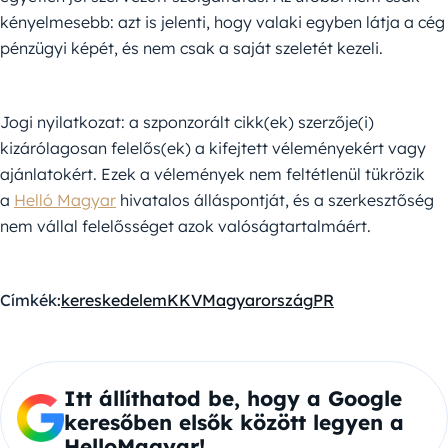
kényelmesebb: azt is jelenti, hogy valaki egyben látja a cég
pénzügyi képét, és nem csak a saját szeletét kezeli.
Jogi nyilatkozat: a szponzorált cikk(ek) szerzője(i)
kizárólagosan felelős(ek) a kifejtett véleményekért vagy
ajánlatokért. Ezek a vélemények nem feltétlenül tükrözik
a
Helló Magyar
hivatalos álláspontját, és a szerkesztőség
nem vállal felelősséget azok valóságtartalmáért.
Címkék:
kereskedelem
KKV
Magyarország
PR
Itt állíthatod be, hogy a Google
keresőben elsők között legyen a
HelloMagyar!