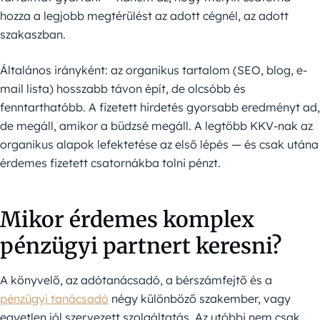
hozza a legjobb megtérülést az adott cégnél, az adott
szakaszban.
Általános irányként: az organikus tartalom (SEO, blog, e-
mail lista) hosszabb távon épít, de olcsóbb és
fenntarthatóbb. A fizetett hirdetés gyorsabb eredményt ad,
de megáll, amikor a büdzsé megáll. A legtöbb KKV-nak az
organikus alapok lefektetése az első lépés — és csak utána
érdemes fizetett csatornákba tolni pénzt.
Mikor érdemes komplex
pénzügyi partnert keresni?
A könyvelő, az adótanácsadó, a bérszámfejtő és a
pénzügyi tanácsadó
négy különböző szakember, vagy
egyetlen jól szervezett szolgáltatás. Az utóbbi nem csak