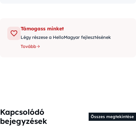
Támogass minket
Légy részese a HelloMagyar fejlesztésének
Tovább
Kapcsolódó
Összes megtekintése
bejegyzések