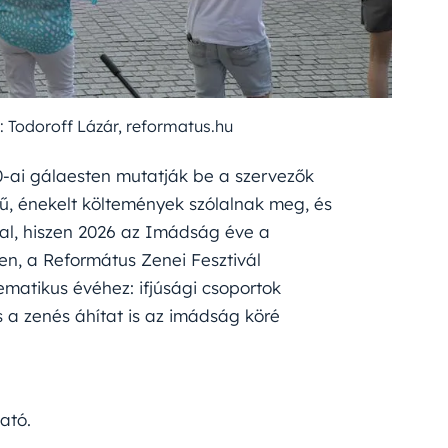
: Todoroff Lázár, reformatus.hu
30-ai gálaesten mutatják be a szervezők
rű, énekelt költemények szólalnak meg, és
al, hiszen 2026 az Imádság éve a
n, a Református Zenei Fesztivál
matikus évéhez: ifjúsági csoportok
 a zenés áhítat is az imádság köré
ató.