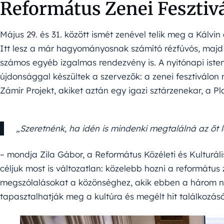
Református Zenei Fesztiv
Május 29. és 31. között ismét zenével telik meg a Kálvin
Itt lesz a már hagyományosnak számító rézfúvós, majd z
számos egyéb izgalmas rendezvény is. A nyitónapi isten
újdonsággal készültek a szervezők: a zenei fesztiválo
Zámír Projekt, akiket aztán egy igazi sztárzenekar, a P
„Szeretnénk, ha idén is mindenki megtalálná az őt l
– mondja Zila Gábor, a Református Közéleti és Kulturál
céljuk most is változatlan: közelebb hozni a reformátu
megszólalásokat a közönséghez, akik ebben a három 
tapasztalhatják meg a kultúra és megélt hit találkozá