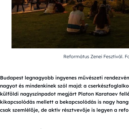
Református Zenei Fesztivál. F
Budapest legnagyobb ingyenes művészeti rendezvénye
nagyot és mindenkinek szól majd: a cserkészfoglalko
külföldi nagyszínpadot megjárt Platon Karataev fell
kikapcsolódás mellett a bekapcsolódás is nagy hang
csak szemlélője, de aktív résztvevője is legyen a r