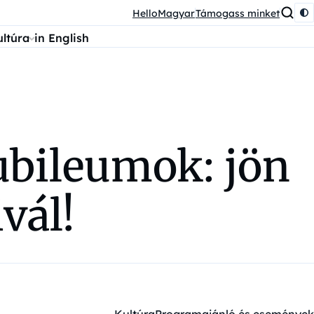
HelloMagyar
Támogass minket
ultúra
in English
ubileumok: jön
vál!