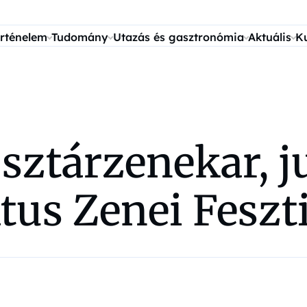
rténelem
Tudomány
Utazás és gasztronómia
Aktuális
K
sztárzenekar, j
tus Zenei Feszti