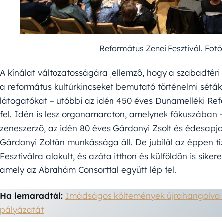
Református Zenei Fesztivál. Fotó
A kínálat változatosságára jellemző, hogy a szabadtéri 
a református kultúrkincseket bemutató történelmi sétá
látogatókat – utóbbi az idén 450 éves Dunamelléki Ref
fel. Idén is lesz orgonamaraton, amelynek fókuszában –
zeneszerző, az idén 80 éves Gárdonyi Zsolt és édesapja
Gárdonyi Zoltán munkássága áll. De jubilál az éppen tíz
Fesztiválra alakult, és azóta itthon és külföldön is sike
amely az Ábrahám Consorttal együtt lép fel.
Ha lemaradtál:
Imádságos költemények újrahangolva 
pályázatát