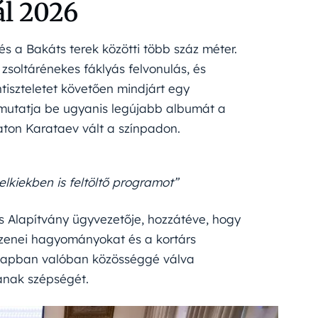
ál 2026
 és a Bakáts terek közötti több száz méter.
soltárénekes fáklyás felvonulás, és
tiszteletet követően mindjárt egy
n mutatja be ugyanis legújabb albumát a
laton Karataev vált a színpadon.
elkiekben is feltöltő programot”
is Alapítvány ügyvezetője, hozzátéve, hogy
s zenei hagyományokat és a kortárs
napban valóban közösséggé válva
sának szépségét.