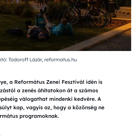
otó: Todoroff Lázár, reformatus.hu
, a Református Zenei Fesztivál idén is
zástól a zenés áhítatokon át a számos
épéséig válogathat mindenki kedvére. A
súlyt kap, vagyis az, hogy a közönség ne
eformátus programoknak.