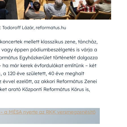
: Todoroff Lázár, reformatus.hu
koncertek mellett klasszikus zene, táncház,
k vagy éppen pódiumbeszélgetés is várja a
ormátus Egyházkerület történetét dolgozza
 ha már kerek évfordulókat említünk – két
, a 120 éve született, 40 éve meghalt
 évvel ezelőtt, az akkori Református Zenei
reket arató Központi Református Kórus is,
– a MÉSA nyerte az RKK versmegzenésítő