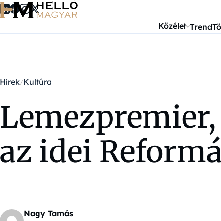
Ugrás a tartalomra
Közélet
Trend
Tö
Hírek
Kultúra
Lemezpremier, 
az idei Reformá
Nagy Tamás