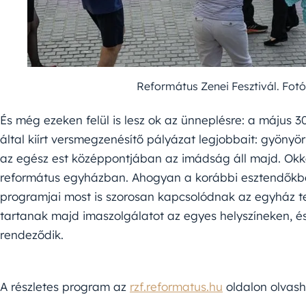
Református Zenei Fesztivál. Fotó
És még ezeken felül is lesz ok az ünneplésre: a május 
által kiírt versmegzenésítő pályázat legjobbait: gyönyö
az egész est középpontjában az imádság áll majd. Okk
református egyházban. Ahogyan a korábbi esztendőkbe
programjai most is szorosan kapcsolódnak az egyház te
tartanak majd imaszolgálatot az egyes helyszíneken, és
rendeződik.
A részletes program az
rzf.reformatus.hu
oldalon olvash