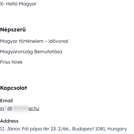
X- Helló Magyar
Népszerű
Magyar történelem – idővonal
Magyarország Bemutatása
Friss hírek
Kapcsolat
Email
in
**
@
*********
ar.hu
Address
II. János Pál pápa tér 23. 2/66., Budapest 1081, Hungary