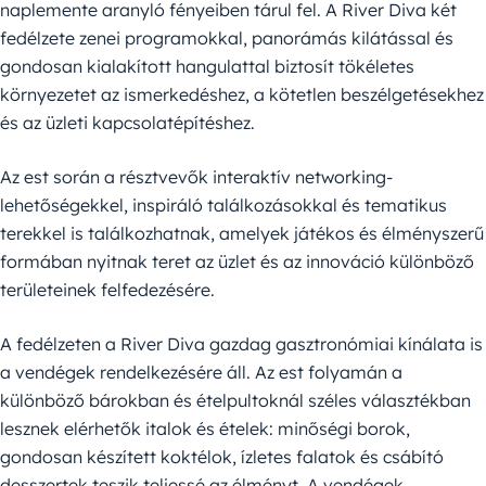
naplemente aranyló fényeiben tárul fel. A River Diva két
fedélzete zenei programokkal, panorámás kilátással és
gondosan kialakított hangulattal biztosít tökéletes
környezetet az ismerkedéshez, a kötetlen beszélgetésekhez
és az üzleti kapcsolatépítéshez.
Az est során a résztvevők interaktív networking-
lehetőségekkel, inspiráló találkozásokkal és tematikus
terekkel is találkozhatnak, amelyek játékos és élményszerű
formában nyitnak teret az üzlet és az innováció különböző
területeinek felfedezésére.
A fedélzeten a River Diva gazdag gasztronómiai kínálata is
a vendégek rendelkezésére áll. Az est folyamán a
különböző bárokban és ételpultoknál széles választékban
lesznek elérhetők italok és ételek: minőségi borok,
gondosan készített koktélok, ízletes falatok és csábító
desszertek teszik teljessé az élményt. A vendégek