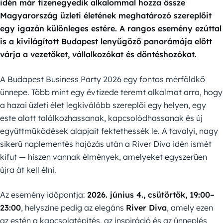
idén már tizenegyedik alkalommal hozza össze
Magyarország üzleti életének meghatározó szereplőit
egy igazán különleges estére. A rangos esemény ezúttal
is a kivilágított Budapest lenyűgöző panorámája előtt
várja a vezetőket, vállalkozókat és döntéshozókat.
A Budapest Business Party 2026 egy fontos mérföldkő
ünnepe. Több mint egy évtizede teremt alkalmat arra, hogy
a hazai üzleti élet legkiválóbb szereplői egy helyen, egy
este alatt találkozhassanak, kapcsolódhassanak és új
együttműködések alapjait fektethessék le. A tavalyi, nagy
sikerű naplementés hajózás után a River Diva idén ismét
kifut — hiszen vannak élmények, amelyeket egyszerűen
újra át kell élni.
Az esemény időpontja:
2026. június 4., csütörtök, 19:00–
23:00
, helyszíne pedig az elegáns
River Diva
, amely ezen
az estén a kapcsolatépítés, az inspiráció és az ünneplés