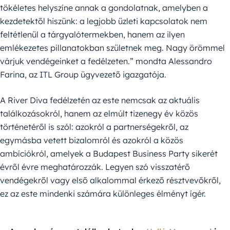
tökéletes helyszíne annak a gondolatnak, amelyben a
kezdetektől hiszünk: a legjobb üzleti kapcsolatok nem
feltétlenül a tárgyalótermekben, hanem az ilyen
emlékezetes pillanatokban születnek meg. Nagy örömmel
várjuk vendégeinket a fedélzeten.” mondta Alessandro
Farina, az ITL Group ügyvezető igazgatója.
A River Diva fedélzetén az este nemcsak az aktuális
találkozásokról, hanem az elmúlt tizenegy év közös
történetéről is szól: azokról a partnerségekről, az
egymásba vetett bizalomról és azokról a közös
ambíciókról, amelyek a Budapest Business Party sikerét
évről évre meghatározzák. Legyen szó visszatérő
vendégekről vagy első alkalommal érkező résztvevőkről,
ez az este mindenki számára különleges élményt ígér.