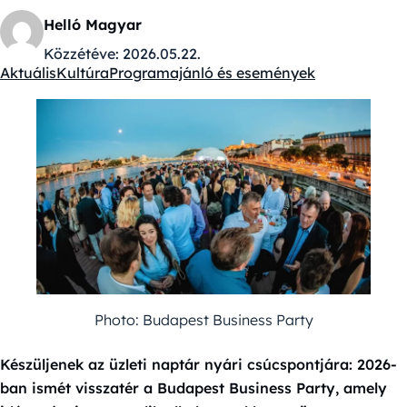
Helló Magyar
Közzétéve:
2026.05.22.
Aktuális
Kultúra
Programajánló és események
Kategóriák:
Photo: Budapest Business Party
Készüljenek az üzleti naptár nyári csúcspontjára: 2026-
ban ismét visszatér a Budapest Business Party, amely