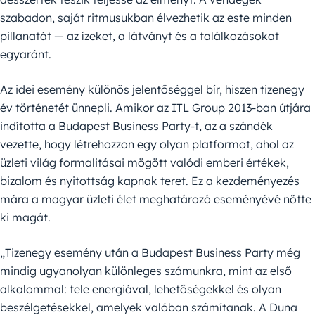
szabadon, saját ritmusukban élvezhetik az este minden
pillanatát — az ízeket, a látványt és a találkozásokat
egyaránt.
Az idei esemény különös jelentőséggel bír, hiszen tizenegy
év történetét ünnepli. Amikor az ITL Group 2013-ban útjára
indította a Budapest Business Party-t, az a szándék
vezette, hogy létrehozzon egy olyan platformot, ahol az
üzleti világ formalitásai mögött valódi emberi értékek,
bizalom és nyitottság kapnak teret. Ez a kezdeményezés
mára a magyar üzleti élet meghatározó eseményévé nőtte
ki magát.
„Tizenegy esemény után a Budapest Business Party még
mindig ugyanolyan különleges számunkra, mint az első
alkalommal: tele energiával, lehetőségekkel és olyan
beszélgetésekkel, amelyek valóban számítanak. A Duna