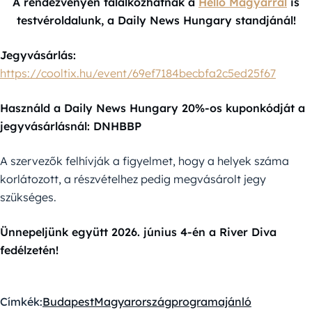
A rendezvényen találkozhatnak a
Helló Magyarral
is
testvéroldalunk, a Daily News Hungary standjánál!
Jegyvásárlás:
https://cooltix.hu/event/69ef7184becbfa2c5ed25f67
Használd a Daily News Hungary 20%-os kuponkódját a
jegyvásárlásnál: DNHBBP
A szervezők felhívják a figyelmet, hogy a helyek száma
korlátozott, a részvételhez pedig megvásárolt jegy
szükséges.
Ünnepeljünk együtt 2026. június 4-én a River Diva
fedélzetén!
Címkék:
Budapest
Magyarország
programajánló