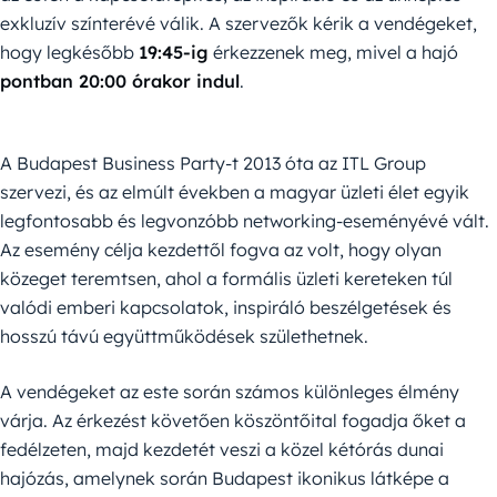
exkluzív színterévé válik. A szervezők kérik a vendégeket,
hogy legkésőbb
19:45-ig
érkezzenek meg, mivel a hajó
pontban 20:00 órakor indul
.
A Budapest Business Party-t 2013 óta az ITL Group
szervezi, és az elmúlt években a magyar üzleti élet egyik
legfontosabb és legvonzóbb networking-eseményévé vált.
Az esemény célja kezdettől fogva az volt, hogy olyan
közeget teremtsen, ahol a formális üzleti kereteken túl
valódi emberi kapcsolatok, inspiráló beszélgetések és
hosszú távú együttműködések születhetnek.
A vendégeket az este során számos különleges élmény
várja. Az érkezést követően köszöntőital fogadja őket a
fedélzeten, majd kezdetét veszi a közel kétórás dunai
hajózás, amelynek során Budapest ikonikus látképe a