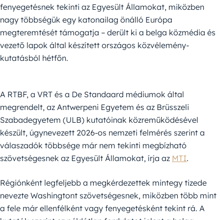
fenyegetésnek tekinti az Egyesült Államokat, miközben
nagy többségük egy katonailag önálló Európa
megteremtését támogatja – derült ki a belga közmédia és
vezető lapok által készített országos közvélemény-
kutatásból hétfőn.
A RTBF, a VRT és a De Standaard médiumok által
megrendelt, az Antwerpeni Egyetem és az Brüsszeli
Szabadegyetem (ULB) kutatóinak közreműködésével
készült, úgynevezett 2026-os nemzeti felmérés szerint a
válaszadók többsége már nem tekinti megbízható
szövetségesnek az Egyesült Államokat, írja az
MTI
.
Régiónként legfeljebb a megkérdezettek mintegy tizede
nevezte Washingtont szövetségesnek, miközben több mint
a fele már ellenfélként vagy fenyegetésként tekint rá. A