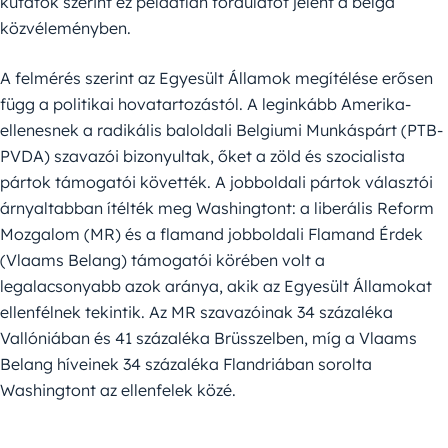
kutatók szerint ez példátlan fordulatot jelent a belga
közvéleményben.
A felmérés szerint az Egyesült Államok megítélése erősen
függ a politikai hovatartozástól. A leginkább Amerika-
ellenesnek a radikális baloldali Belgiumi Munkáspárt (PTB-
PVDA) szavazói bizonyultak, őket a zöld és szocialista
pártok támogatói követték. A jobboldali pártok választói
árnyaltabban ítélték meg Washingtont: a liberális Reform
Mozgalom (MR) és a flamand jobboldali Flamand Érdek
(Vlaams Belang) támogatói körében volt a
legalacsonyabb azok aránya, akik az Egyesült Államokat
ellenfélnek tekintik. Az MR szavazóinak 34 százaléka
Vallóniában és 41 százaléka Brüsszelben, míg a Vlaams
Belang híveinek 34 százaléka Flandriában sorolta
Washingtont az ellenfelek közé.