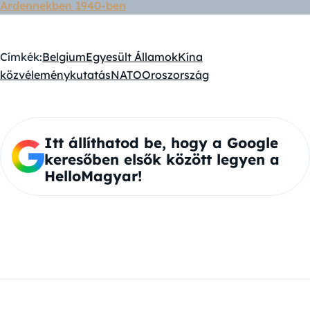
Ardennekben 1940-ben
Címkék:
Belgium
Egyesült Államok
Kína
közvéleménykutatás
NATO
Oroszország
Itt állíthatod be, hogy a Google
keresőben elsők között legyen a
HelloMagyar!