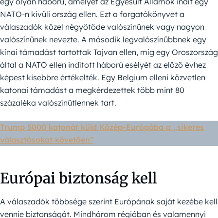
egy olyan háború, amelyet az Egyesült Államok indít egy
NATO-n kívüli ország ellen. Ezt a forgatókönyvet a
válaszadók közel négyötöde valószínűnek vagy nagyon
valószínűnek nevezte. A második legvalószínűbbnek egy
kínai támadást tartottak Tajvan ellen, míg egy Oroszország
által a NATO ellen indított háború esélyét az előző évhez
képest kisebbre értékelték. Egy Belgium elleni közvetlen
katonai támadást a megkérdezettek több mint 80
százaléka valószínűtlennek tart.
Trump 5000 katonát küld Közép-Európába a „sikeres
választásokat követően”
Európai biztonság kell
A válaszadók többsége szerint Európának saját kezébe kell
vennie biztonságát. Mindhárom régióban és valamennyi