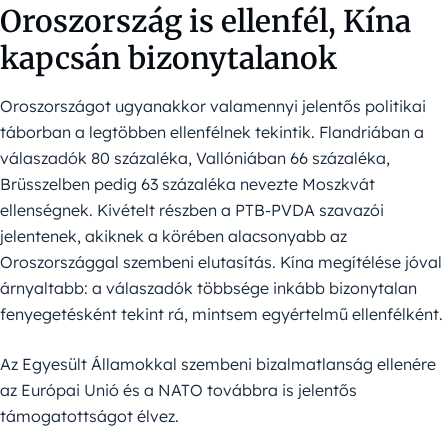
Oroszország is ellenfél, Kína
kapcsán bizonytalanok
Oroszországot ugyanakkor valamennyi jelentős politikai
táborban a legtöbben ellenfélnek tekintik. Flandriában a
válaszadók 80 százaléka, Vallóniában 66 százaléka,
Brüsszelben pedig 63 százaléka nevezte Moszkvát
ellenségnek. Kivételt részben a PTB-PVDA szavazói
jelentenek, akiknek a körében alacsonyabb az
Oroszországgal szembeni elutasítás. Kína megítélése jóval
árnyaltabb: a válaszadók többsége inkább bizonytalan
fenyegetésként tekint rá, mintsem egyértelmű ellenfélként.
Az Egyesült Államokkal szembeni bizalmatlanság ellenére
az Európai Unió és a NATO továbbra is jelentős
támogatottságot élvez.