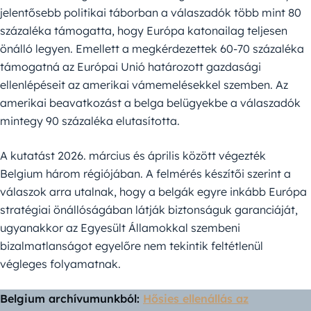
jelentősebb politikai táborban a válaszadók több mint 80
százaléka támogatta, hogy Európa katonailag teljesen
önálló legyen. Emellett a megkérdezettek 60-70 százaléka
támogatná az Európai Unió határozott gazdasági
ellenlépéseit az amerikai vámemelésekkel szemben. Az
amerikai beavatkozást a belga belügyekbe a válaszadók
mintegy 90 százaléka elutasította.
A kutatást 2026. március és április között végezték
Belgium három régiójában. A felmérés készítői szerint a
válaszok arra utalnak, hogy a belgák egyre inkább Európa
stratégiai önállóságában látják biztonságuk garanciáját,
ugyanakkor az Egyesült Államokkal szembeni
bizalmatlanságot egyelőre nem tekintik feltétlenül
végleges folyamatnak.
Belgium archívumunkból:
Hősies ellenállás az