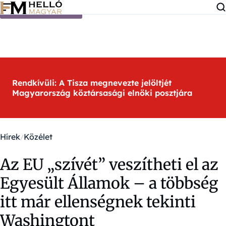
Ugrás a tartalomra
Rendkívüli: A Tisza megnevezte jelöltjét
Magyarország köztársasági elnöki posztjára
Hírek
Közélet
Az EU „szívét” veszítheti el az
Egyesült Államok – a többség
itt már ellenségnek tekinti
Washingtont