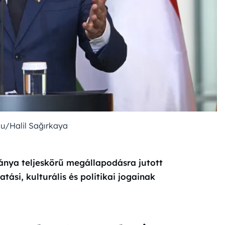
lu/Halil Sağırkaya
ánya teljeskörű megállapodásra jutott
ási, kulturális és politikai jogainak