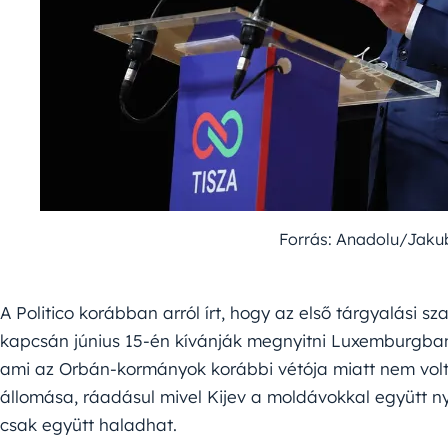
Forrás: Anadolu/Jaku
A Politico korábban arról írt, hogy az első tárgyalási s
kapcsán június 15-én kívánják megnyitni Luxemburgba
ami az Orbán-kormányok korábbi vétója miatt nem volt
állomása, ráadásul mivel Kijev a moldávokkal együtt ny
csak együtt haladhat.