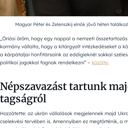
Magyar Péter és Zelenszkij elnök jövő héten találk
„Óriási öröm, hogy egy nappal a nemzeti összetartozás
kormány vállalta, hogy a kitárgyalt intézkedéseket a köz
a kárpátaljai honfitársaink az eddigieknél sokkal széles
politikai jogokkal fognak rendelkezni” –
közölte
.
Népszavazást tartunk maj
tagságról
Hozzátette: az ukrán vállalások megjelennek majd Ukraj
cselekvési tervében is. Amennyiben ez megtörténik, a