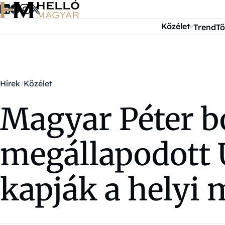
Ugrás a tartalomra
Közélet
Trend
Tö
Hírek
Közélet
Magyar Péter bo
megállapodott 
kapják a helyi