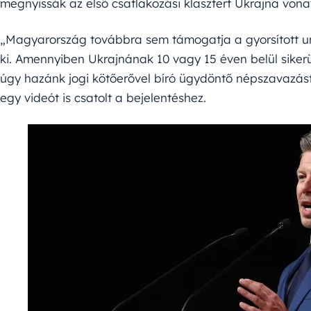
megnyissák az első csatlakozási klasztert Ukrajna von
„Magyarország továbbra sem támogatja a gyorsított un
ki. Amennyiben Ukrajnának 10 vagy 15 éven belül sikerül
úgy hazánk jogi kötőerővel bíró ügydöntő népszavazást 
egy videót is csatolt a bejelentéshez.