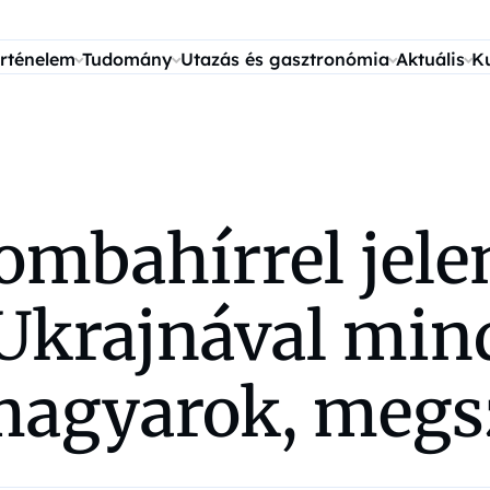
rténelem
Tudomány
Utazás és gasztronómia
Aktuális
K
mbahírrel jelen
Ukrajnával min
 magyarok, megs