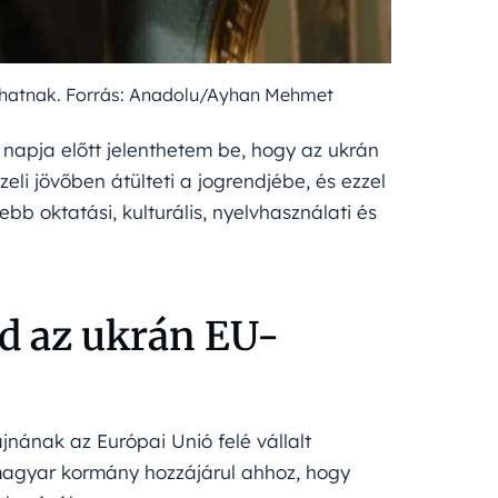
ozhatnak. Forrás: Anadolu/Ayhan Mehmet
 napja előtt jelenthetem be, hogy az ukrán
eli jövőben átülteti a jogrendjébe, és ezzel
ebb oktatási, kulturális, nyelvhasználati és
d az ukrán EU-
nának az Európai Unió felé vállalt
 magyar kormány hozzájárul ahhoz, hogy