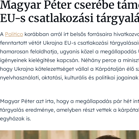
Magyar Péter cserébe tám
EU-s csatlakozási tárgya
A
Politico
korábban arról írt belsős forrásaira hivatkoz
fenntartott vétót Ukrajna EU-s csatlakozási tárgyalás
hamarosan feloldhatja, ugyanis közel a megállapodás 
igényeinek kielégítése kapcsán. Néhány perce a miniszt
hogy Ukrajna kötelezettséget vállal a Kárpátalján élő
nyelvhasználati, oktatási, kulturális és politikai jogaina
Magyar Péter azt írta, hogy a megállapodás pár hét in
tárgyalás eredménye, amelyben részt vettek a kárpátalj
egyházak is.