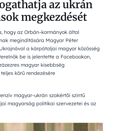
ogathatja az ukrán
lások megkezdését
va, hogy az Orbán-kormányok által
ainak megindítására Magyar Péter
Ukrajnával a kárpátaljai magyar közösség
erelnök be is jelentette a Facebookon,
 százezres magyar kisebbség
k teljes körű rendezésére
tenzív magyar-ukrán szakértői szintű
ai magyarság politikai szervezetei és az