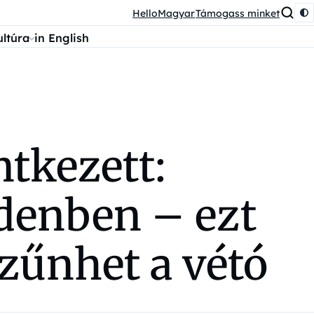
HelloMagyar
Támogass minket
ultúra
in English
tkezett:
denben – ezt
zűnhet a vétó