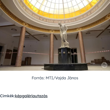
Forrás: MTI/Vajda János
Címkék:
képgaléria
utazás