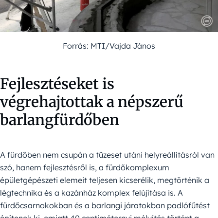
Forrás: MTI/Vajda János
Fejlesztéseket is
végrehajtottak a népszerű
barlangfürdőben
A fürdőben nem csupán a tűzeset utáni helyreállításról van
szó, hanem fejlesztésről is, a fürdőkomplexum
épületgépészeti elemeit teljesen kicserélik, megtörténik a
légtechnika és a kazánház komplex felújítása is. A
fürdőcsarnokokban és a barlangi járatokban padlófűtést
építenek ki, emiatt 40 centiméternyi mélyítés történt a