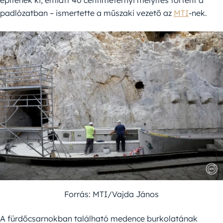
padlózatban – ismertette a műszaki vezető az
MTI
-nek.
Forrás: MTI/Vajda János
A fürdőcsarnokban található medence burkolatának