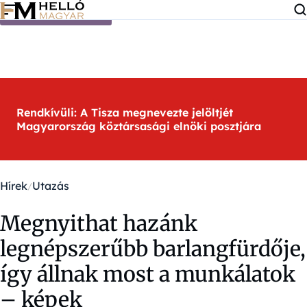
Ugrás a tartalomra
Rendkívüli: A Tisza megnevezte jelöltjét
Magyarország köztársasági elnöki posztjára
Hírek
Utazás
Megnyithat hazánk
legnépszerűbb barlangfürdője,
így állnak most a munkálatok
– képek