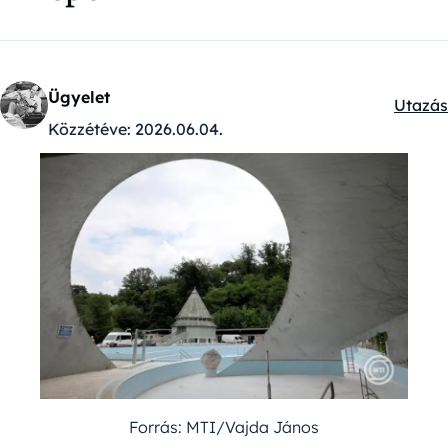
Ügyelet
Utazás
Kategó
Közzétéve:
2026.06.04.
Forrás: MTI/Vajda János