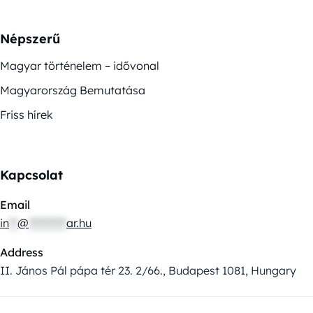
Népszerű
Magyar történelem – idővonal
Magyarország Bemutatása
Friss hírek
Kapcsolat
Email
in
**
@
*********
ar.hu
Address
II. János Pál pápa tér 23. 2/66., Budapest 1081, Hungary