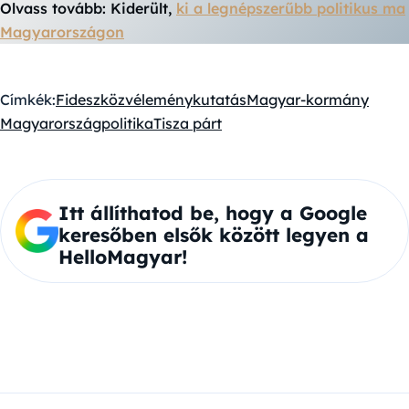
Olvass tovább: Kiderült,
ki a legnépszerűbb politikus ma
Magyarországon
Címkék:
Fidesz
közvéleménykutatás
Magyar-kormány
Magyarország
politika
Tisza párt
Itt állíthatod be, hogy a Google
keresőben elsők között legyen a
HelloMagyar!