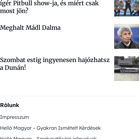
ígér Pitbull show-ja, és miért csak
most jön?
Meghalt Mádl Dalma
Szombat estig ingyenesen hajózhatsz
a Dunán!
Rólunk
Impresszum
Helló Magyar – Gyakran Ismételt Kérdések
Helló Magyar – Szerkesztőségi irányelvek