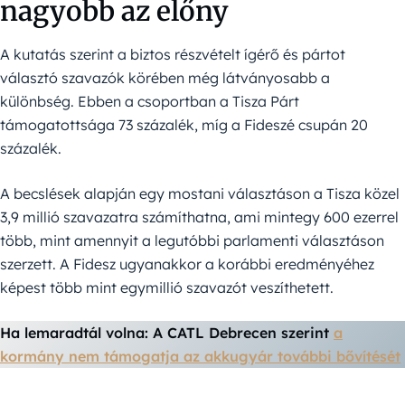
nagyobb az előny
A kutatás szerint a biztos részvételt ígérő és pártot
választó szavazók körében még látványosabb a
különbség. Ebben a csoportban a Tisza Párt
támogatottsága 73 százalék, míg a Fideszé csupán 20
százalék.
A becslések alapján egy mostani választáson a Tisza közel
3,9 millió szavazatra számíthatna, ami mintegy 600 ezerrel
több, mint amennyit a legutóbbi parlamenti választáson
szerzett. A Fidesz ugyanakkor a korábbi eredményéhez
képest több mint egymillió szavazót veszíthetett.
Ha lemaradtál volna: A CATL Debrecen szerint
a
kormány nem támogatja az akkugyár további bővítését