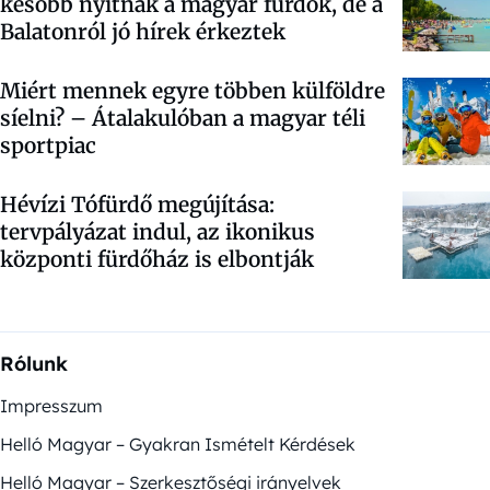
később nyitnak a magyar fürdők, de a
Balatonról jó hírek érkeztek
Miért mennek egyre többen külföldre
síelni? – Átalakulóban a magyar téli
sportpiac
Hévízi Tófürdő megújítása:
tervpályázat indul, az ikonikus
központi fürdőház is elbontják
Rólunk
Impresszum
Helló Magyar – Gyakran Ismételt Kérdések
Helló Magyar – Szerkesztőségi irányelvek