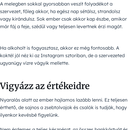
A melegben sokkal gyorsabban veszít folyadékot a
szervezet, főleg akkor, ha egész nap sétálsz, strandolsz
vagy kirándulsz. Sok ember csak akkor kap észbe, amikor
már fáj a feje, szédül vagy teljesen levertnek érzi magát.
Ha alkoholt is fogyasztasz, akkor ez még fontosabb. A
koktél jól néz ki az Instagram sztoriban, de a szervezeted
ugyanúgy vízre vágyik mellette.
Vigyázz az értékeidre
Nyaralás alatt az ember hajlamos lazább lenni. Ez teljesen
érthető, de sajnos a zsebtolvajok és csalók is tudják, hogy
ilyenkor kevésbé figyelünk.
Nem érdemes a teljes készpénzt, az összes bankkártyát és