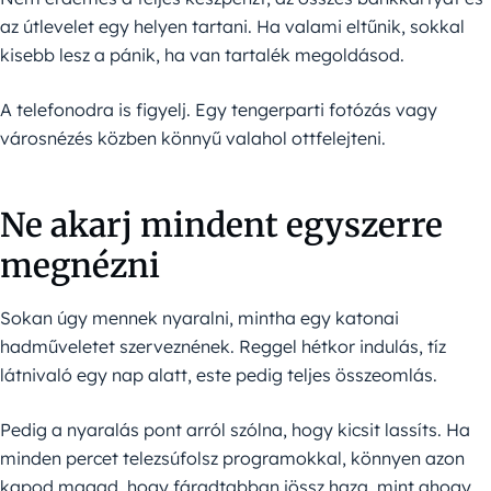
az útlevelet egy helyen tartani. Ha valami eltűnik, sokkal
kisebb lesz a pánik, ha van tartalék megoldásod.
A telefonodra is figyelj. Egy tengerparti fotózás vagy
városnézés közben könnyű valahol ottfelejteni.
Ne akarj mindent egyszerre
megnézni
Sokan úgy mennek nyaralni, mintha egy katonai
hadműveletet szerveznének. Reggel hétkor indulás, tíz
látnivaló egy nap alatt, este pedig teljes összeomlás.
Pedig a nyaralás pont arról szólna, hogy kicsit lassíts. Ha
minden percet telezsúfolsz programokkal, könnyen azon
kapod magad, hogy fáradtabban jössz haza, mint ahogy