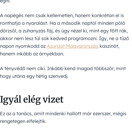
égni.
A napégés nem csak kellemetlen, hanem konkrétan el is
ronthatja a nyaralást. Ha a második naptól minden póló
dörzsöl, a zuhanyzás fáj, és úgy nézel ki, mint egy főtt rák,
akkor nem lesz túl sok kedved programozni. Így, ne a tűző
napon nyomkodd az
Azurslot Magyarország
kaszinót,
hanem inkább az árnyékban.
A fényvédő nem ciki. Inkább kend magad többször, mint
hogy utána egy hétig szenvedj.
Igyál elég vizet
Ez az a tanács, amit mindenki hallott már ezerszer, mégis
rengetegen elfelejtik.