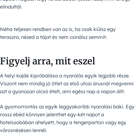
elindultál.
Néha teljesen rendben van az is, ha csak kiülsz egy
teraszra, nézed a tájat és nem csinálsz semmit.
Figyelj arra, mit eszel
A helyi kaják kipróbálása a nyaralás egyik legjobb része.
Viszont nem mindig jó ötlet az első utcai árusnál megvenni
azt a gyanúsan olcsó ételt, ami egész nap a napon állt.
A gyomorrontás az egyik leggyakoribb nyaralási baki. Egy
rossz ebéd könnyen jelenthet egy-két napot a
hotelszobában ahelyett, hogy a tengerparton vagy egy
városnézésen lennél.