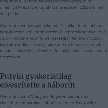
májusban Kijev több területet szerzett vissza, mint
amennyit Moszkva elfoglalt, amire egészen 2023 óta nem
volt példa.
Gyarmati szerint ugyanakkor ennél sokkal fontosabb az,
hogy ki rendelkezik több igazán jól képzett katonával és ki
az, aki jobban elsajátítja és készségszinten alkalmazza a
legújabb haditechnikai újításokat. És e téren az ukránok –
minden nehézségük ellenére – fel tudják venni a versenyt az
oroszokkal.
Putyin gyakorlatilag
elveszítette a háborút
Gyarmati szerint Vlagyimir Putyin valójában már
elveszítette az ukrajnai háborút. A szakértő úgy véli, a