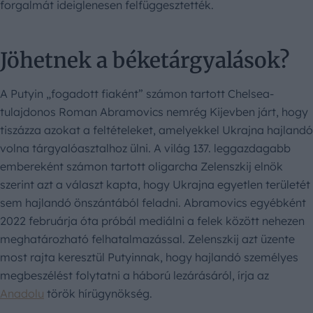
forgalmát ideiglenesen felfüggesztették.
Jöhetnek a béketárgyalások?
A Putyin „fogadott fiaként” számon tartott Chelsea-
tulajdonos Roman Abramovics nemrég Kijevben járt, hogy
tiszázza azokat a feltételeket, amelyekkel Ukrajna hajlandó
volna tárgyalóasztalhoz ülni. A világ 137. leggazdagabb
embereként számon tartott oligarcha Zelenszkij elnök
szerint azt a választ kapta, hogy Ukrajna egyetlen területét
sem hajlandó önszántából feladni. Abramovics egyébként
2022 februárja óta próbál mediálni a felek között nehezen
meghatározható felhatalmazással. Zelenszkij azt üzente
most rajta keresztül Putyinnak, hogy hajlandó személyes
megbeszélést folytatni a háború lezárásáról, írja az
Anadolu
török hírügynökség.