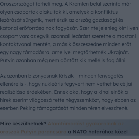
Oroszországot terheli meg. A Kremlen belül szerinte már
olyan csoportok alakultak ki, amelyek a konfliktus
lezárását sürgetik, mert érzik az ország gazdasági és
katonai erőforrásainak fogyását. Szerinte jelenleg két ilyen
csoport van: az egyik azonnali lezárást szeretne a mostani
kontaktvonal mentén, a másik összeszedne minden erőt
egy nagy támadásra, amellyel megtörhetnék Ukrajnát.
Putyin azonban még nem döntött kik mellé is fog állni.
Az azonban bizonyosnak látszik – minden fenyegetés
ellenére is -, hogy nukleáris fegyvert nem vethet be céljai
realizálása érdekében. Ennek oka, hogy a kínai elnök a
hírek szerint világossá tette négyszemközt, hogy ebben az
esetben Peking támogatását minden téren elveszítené.
Mire készülhetnek?
Atomtámadást gyakorolnak az
oroszok Putyin parancsára
a NATO határához közel