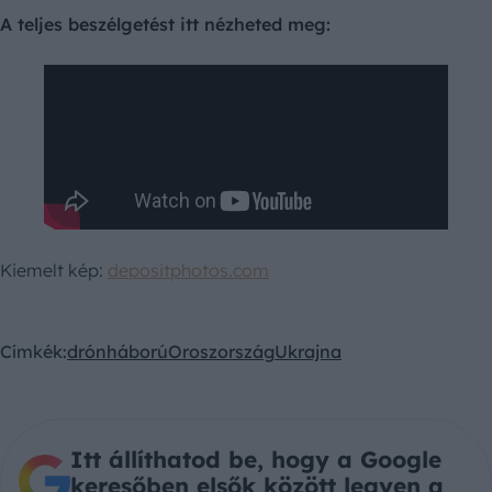
A teljes beszélgetést itt nézheted meg:
Kiemelt kép:
depositphotos.com
Címkék:
drón
háború
Oroszország
Ukrajna
Itt állíthatod be, hogy a Google
keresőben elsők között legyen a