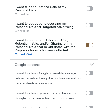
use your data for below specified purposes in below Google
consent section.
I want to opt-out of the Sale of my
Personal Data.
Opted In
Zelenszkij még keményebb
I want to opt-out of processing my
mélységi támadásokat ígért
Personal Data for Targeted Advertising.
Opted In
Ukrajna arra készül, hogy naponta 600 drónt és rakétát
I want to opt-out of Collection, Use,
Retention, Sale, and/or Sharing of my
vessen be Oroszország ellen – közölte Volodimir Zelenszkij
Personal Data that Is Unrelated with the
Purposes for which it was collected.
kedden Tallinnban, az észak-európai és balti országok
Opted Out
kormányfőinek az ő részvételével lezajlott találkozóját
követő sajtóértekezleten. Az UNIAN ukrán hírügynökség
Google consents
szerint Zelenszkij elmondta: az ukrán erők jelenleg napi
I want to allow Google to enable storage
300-350 nagy hatótávolságú csapásmérő eszközt vetnek
related to advertising like cookies on web or
be, és a cél ennek körülbelül 600-ra történő növelése, hogy
device identifiers in apps.
az orosz támadások intenzitásával összemérhető választ
I want to allow my user data to be sent to
tudjanak adni.
Google for online advertising purposes.