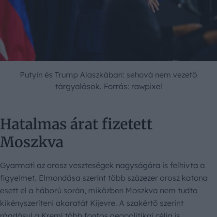
Putyin és Trump Alaszkában: sehová nem vezető
tárgyalások. Forrás: rawpixel
Hatalmas árat fizetett
Moszkva
Gyarmati az orosz veszteségek nagyságára is felhívta a
figyelmet. Elmondása szerint több százezer orosz katona
esett el a háború során, miközben Moszkva nem tudta
kikényszeríteni akaratát Kijevre. A szakértő szerint
ráadásul a Kreml több fontos geopolitikai célja is