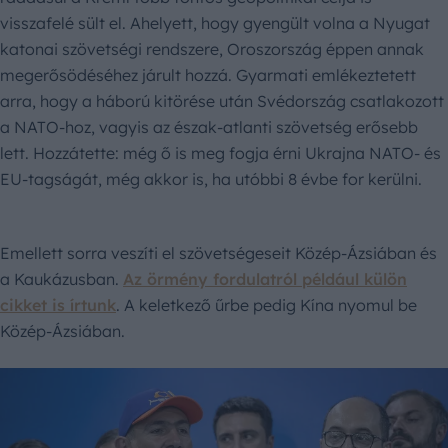
visszafelé sült el. Ahelyett, hogy gyengült volna a Nyugat
katonai szövetségi rendszere, Oroszország éppen annak
megerősödéséhez járult hozzá. Gyarmati emlékeztetett
arra, hogy a háború kitörése után Svédország csatlakozott
a NATO-hoz, vagyis az észak-atlanti szövetség erősebb
lett. Hozzátette: még ő is meg fogja érni Ukrajna NATO- és
EU-tagságát, még akkor is, ha utóbbi 8 évbe for kerülni.
Emellett sorra veszíti el szövetségeseit Közép-Ázsiában és
a Kaukázusban.
Az örmény fordulatról például külön
cikket is írtunk
. A keletkező űrbe pedig Kína nyomul be
Közép-Ázsiában.