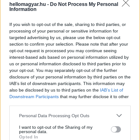
hellomagyar.hu -
Do Not Process My Personal
Information
If you wish to opt-out of the sale, sharing to third parties, or
processing of your personal or sensitive information for
targeted advertising by us, please use the below opt-out
section to confirm your selection. Please note that after your
opt-out request is processed you may continue seeing
interest-based ads based on personal information utilized by
Hazudhatott szüleiről, szülővárosáról,
us or personal information disclosed to third parties prior to
állampolgárságáról is Putyin?
Íme a hivatalos elnöki
your opt-out. You may separately opt-out of the further
életrajz furcsaságai
disclosure of your personal information by third parties on the
IAB’s list of downstream participants. This information may
also be disclosed by us to third parties on the
IAB’s List of
Míg a távoli régiók vagy az olajfinomítók elleni támadások
Downstream Participants
that may further disclose it to other
kevésbé érintették közvetlenül az orosz hatalmi
third parties.
központokat (gazdasági szempontból azonban nagyon
Please note that this website/app uses one or more Google
súlyos károkat okoznak), addig Moszkva és Szentpétervár
Personal Data Processing Opt Outs
services and may gather and store information including but
fenyegetettsége már közvetlenül érinti azt az elitet,
not limited to your visit or usage behaviour. You may click to
I want to opt-out of the Sharing of my
amelyre Putyin hatalma épül. Ez pedig előbb vagy utóbb
personal data.
grant or deny consent to Google and its third-party tags to
Opted In
lázadáshoz, Putyin uralmának összeomlásához is vezethet.