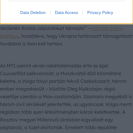
hogy diplomáciai úton vessen véget a háborúnak.
„A
fronthelyzet megváltozott. A védekező Ukrajna ma
Data Deletion
Data Access
Privacy Policy
erősebb, mint korábban, és képes mélyen Oroszország
területén fontos célpontokat támadni” –
mondta a finn
politikus
, hozzátéve, hogy Ukrajna határozott támogatását
továbbra is fenn kell tartani.
Az MTI szerint ukrán rakétatámadás érte az éjjel
Csuvasföld székvárosát, a Moszkvától 600 kilométere
keletre, a Volga folyó partján fekvő Csebokszarit, három
ember megsebesült – közölte Oleg Nyikolajev régió
vezetője szerdán a Max-csatornáján. Szamara megyéből is
három civil sérülését jelentették, az ugyancsak Volga menti
régióban több ipari létesítményben károk keletkeztek. A
Rosztov megyei Millerovói járásban kigyulladt egy
olajtároló, a tüzet eloltották. Emellett több repülőtér