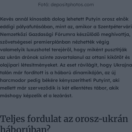
Fotó: depositphotos.com
Kevés annál kínosabb dolog lehetett Putyin orosz elnök
eddigi pályafutásában, mint az, amikor a Szentpétervári
Nemzetközi Gazdasági Fórumra készülődő meghívottja,
szövetségesei premierplánban nézhették végig
valamelyik luxushotel terejéről, hogy miként pusztítják
az ukrán drónok szinte zavartalanul az ottani kikötőt és
olajipari létesítményeket. Az eset rávilágít, hogy Ukrajna
talán már fordított is a háború dinamikáján, az új
harcmodor pedig békére kényszerítheti Putyint, aki
mellett már szerveződik is két ellentétes tábor, akik
máshogy képzelik el a lezárást.
Teljes fordulat az orosz-ukrán
háborúban?