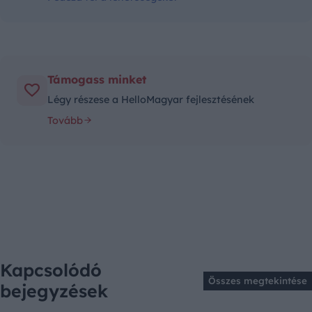
Támogass minket
Légy részese a HelloMagyar fejlesztésének
Tovább
Kapcsolódó
Összes megtekintése
bejegyzések