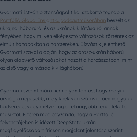
Gyarmati István biztonságpolitikai szakértő tegnap a
Portfólió Global Insight c. podcastműsorában
beszélt az
ukrajnai háborúról és az ukránok kilátásairól annak
fényében, hogy milyen elképesztő változások történtek az
elmúlt hónapokban a harctereken. Bízvást kijelenthető
Gyarmati szavai alapján, hogy az orosz-ukrán háború
olyan alapvető változásokat hozott a harcászatban, mint
az első vagy a második világháború.
Gyarmati szerint mára nem olyan fontos, hogy melyik
ország a népesebb, melyiknek van számszerűen nagyobb
hadserege, vagy melyik foglal el nagyobb területeket a
másiktól. E téren megjegyzendő, hogy a Portfólió
felvezetőjében is idézett DeepState ukrán
megfigyelőcsoport frissen megjelent jelentése szerint