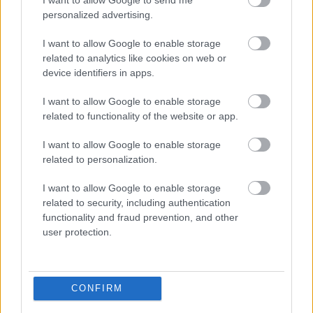
I want to allow Google to send me
personalized advertising.
I want to allow Google to enable storage
related to analytics like cookies on web or
device identifiers in apps.
I want to allow Google to enable storage
related to functionality of the website or app.
I want to allow Google to enable storage
related to personalization.
I want to allow Google to enable storage
related to security, including authentication
Zelenszkij ukrán elnök. Forrás: Anadolu/Ayhan Mehmet
functionality and fraud prevention, and other
user protection.
Az Ukrinform hírügynökség beszámolója szerint Petteri
Orpo finn miniszterelnök kijelentette, hogy Ukrajna jelenleg
kedvezőbb helyzetben van a harctéren, mint korábban, és
CONFIRM
Finnország támogatja az ukrán elnök azon törekvését,