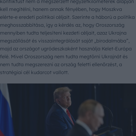
konfliktust nem a megszerzett négyzetkilométerek alapján
kell megítélni, hanem annak fényében, hogy Moszkva
elérte-e eredeti politikai céljait. Szerinte a háború a politika
meghosszabbítása, így a kérdés az, hogy Oroszország
mennyiben tudta teljesíteni kezdeti céljait, azaz Ukrajna
megszállását és visszaintegrálását saját „birodalmába”,
majd az országot ugródeszkaként használja Kelet-Európa
felé. Mivel Oroszország nem tudta megtörni Ukrajnát és
nem tudta megszerezni az ország feletti ellenőrzést, a
stratégiai cél kudarcot vallott.