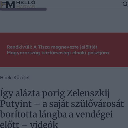
Ugrás a tartalomra
Rendkívüli: A Tisza megnevezte jelöltjét
Magyarország köztársasági elnöki posztjára
Hírek
Közélet
Így alázta porig Zelenszkij
Putyint – a saját szülővárosát
borította lángba a vendégei
előtt – videók