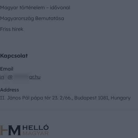
Magyar történelem – idővonal
Magyarország Bemutatása
Friss hírek
Kapcsolat
Email
in
**
@
*********
ar.hu
Address
II. János Pál pápa tér 23. 2/66., Budapest 1081, Hungary