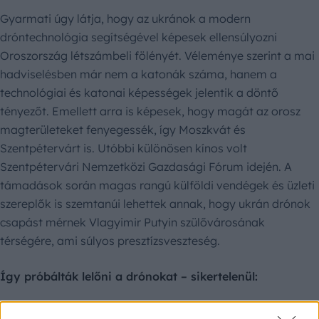
Gyarmati úgy látja, hogy az ukránok a modern
dróntechnológia segítségével képesek ellensúlyozni
Oroszország létszámbeli fölényét. Véleménye szerint a mai
hadviselésben már nem a katonák száma, hanem a
technológiai és katonai képességek jelentik a döntő
tényezőt. Emellett arra is képesek, hogy magát az orosz
magterületeket fenyegessék, így Moszkvát és
Szentpétervárt is. Utóbbi különösen kínos volt
Szentpétervári Nemzetközi Gazdasági Fórum idején. A
támadások során magas rangú külföldi vendégek és üzleti
szereplők is szemtanúi lehettek annak, hogy ukrán drónok
csapást mérnek Vlagyimir Putyin szülővárosának
térségére, ami súlyos presztízsveszteség.
Így próbálták lelőni a drónokat – sikertelenül: