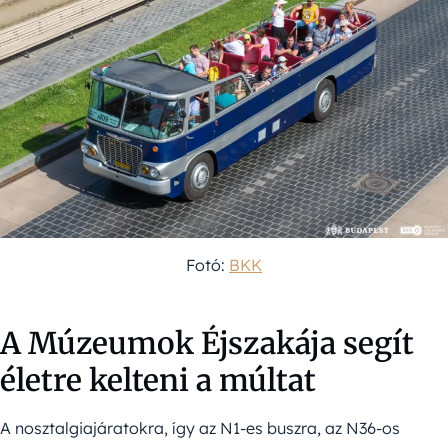
Fotó:
BKK
A Múzeumok Éjszakája segít
életre kelteni a múltat
A nosztalgiajáratokra, így az N1-es buszra, az N36-os