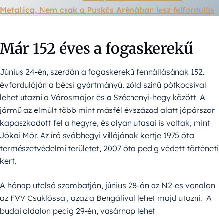
Metallica, Nem csak a Puskás Arénában lesz felfordulás
Már 152 éves a fogaskerekű
Június 24-én, szerdán a fogaskerekű fennállásának 152.
évfordulóján a bécsi gyártmányú, zöld színű pótkocsival
lehet utazni a Városmajor és a Széchenyi-hegy között. A
jármű az elmúlt több mint másfél évszázad alatt jópárszor
kapaszkodott fel a hegyre, és olyan utasai is voltak, mint
Jókai Mór. Az író svábhegyi villájának kertje 1975 óta
természetvédelmi területet, 2007 óta pedig védett történeti
kert.
A hónap utolsó szombatján, június 28-án az N2-es vonalon
az FVV Csuklóssal, azaz a Bengálival lehet majd utazni. A
budai oldalon pedig 29-én, vasárnap lehet