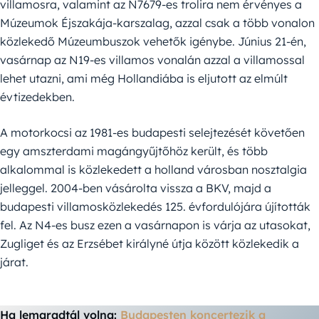
villamosra, valamint az N7679-es trolira nem érvényes a
Múzeumok Éjszakája-karszalag, azzal csak a több vonalon
közlekedő Múzeumbuszok vehetők igénybe. Június 21-én,
vasárnap az N19-es villamos vonalán azzal a villamossal
lehet utazni, ami még Hollandiába is eljutott az elmúlt
évtizedekben.
A motorkocsi az 1981-es budapesti selejtezését követően
egy amszterdami magángyűjtőhöz került, és több
alkalommal is közlekedett a holland városban nosztalgia
jelleggel. 2004-ben vásárolta vissza a BKV, majd a
budapesti villamosközlekedés 125. évfordulójára újították
fel. Az N4-es busz ezen a vasárnapon is várja az utasokat,
Zugliget és az Erzsébet királyné útja között közlekedik a
járat.
Ha lemaradtál volna:
Budapesten koncertezik a