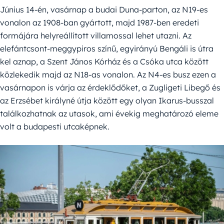
Június 14-én, vasárnap a budai Duna-parton, az N19-es
vonalon az 1908-ban gyártott, majd 1987-ben eredeti
formájára helyreállított villamossal lehet utazni. Az
elefántcsont-meggypiros színű, egyirányú Bengáli is útra
kel aznap, a Szent János Kórház és a Csóka utca között
közlekedik majd az N18-as vonalon. Az N4-es busz ezen a
vasárnapon is várja az érdeklődőket, a Zugligeti Libegő és
az Erzsébet királyné útja között egy olyan Ikarus-busszal
találkozhatnak az utasok, ami évekig meghatározó eleme
volt a budapesti utcaképnek.