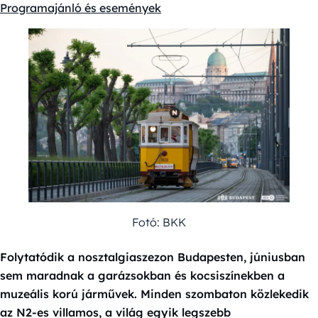
Kategóriák:
Programajánló és események
Fotó: BKK
Folytatódik a nosztalgiaszezon Budapesten, júniusban
sem maradnak a garázsokban és kocsiszínekben a
muzeális korú járművek. Minden szombaton közlekedik
az N2-es villamos, a világ egyik legszebb