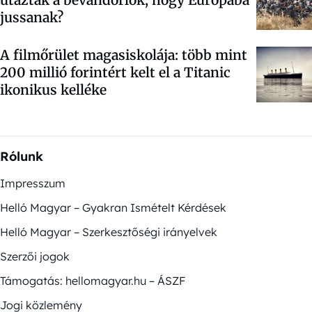
utaztak a bevándorlók, hogy Európába
jussanak?
A filmőrület magasiskolája: több mint
200 millió forintért kelt el a Titanic
ikonikus kelléke
Rólunk
Impresszum
Helló Magyar – Gyakran Ismételt Kérdések
Helló Magyar – Szerkesztőségi irányelvek
Szerzői jogok
Támogatás: hellomagyar.hu – ÁSZF
Jogi közlemény