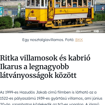
Egy nosztalgiavillamos. Fotó:
BKK
Ritka villamosok és kabrió
Ikarus a legnagyobb
látványosságok között
Az 1999-es Hazudós Jakab című filmben is látható az a
1522-es pályaszámú 1939-es gyártású villamos, ami június
20-án, szombaton közlekedik az N2-es vonalon. A jármű