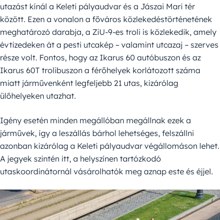
utazást kínál a Keleti pályaudvar és a Jászai Mari tér
között. Ezen a vonalon a főváros közlekedéstörténetének
meghatározó darabja, a ZiU-9-es troli is közlekedik, amely
évtizedeken át a pesti utcakép – valamint utcazaj – szerves
része volt. Fontos, hogy az Ikarus 60 autóbuszon és az
Ikarus 60T trolibuszon a férőhelyek korlátozott száma
miatt járművenként legfeljebb 21 utas, kizárólag
ülőhelyeken utazhat.
Igény esetén minden megállóban megállnak ezek a
járművek, így a leszállás bárhol lehetséges, felszállni
azonban kizárólag a Keleti pályaudvar végállomáson lehet.
A jegyek szintén itt, a helyszínen tartózkodó
utaskoordinátornál vásárolhatók meg aznap este és éjjel.