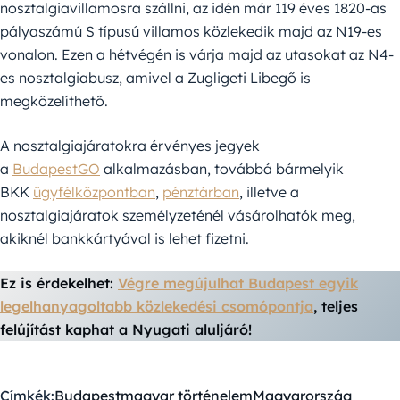
nosztalgiavillamosra szállni, az idén már 119 éves 1820-as
pályaszámú S típusú villamos közlekedik majd az N19-es
vonalon. Ezen a hétvégén is várja majd az utasokat az N4-
es nosztalgiabusz, amivel a Zugligeti Libegő is
megközelíthető.
A nosztalgiajáratokra érvényes jegyek
a
BudapestGO
alkalmazásban, továbbá bármelyik
BKK
ügyfélközpontban
,
pénztárban
, illetve a
nosztalgiajáratok személyzeténél vásárolhatók meg,
akiknél bankkártyával is lehet fizetni.
Ez is érdekelhet:
Végre megújulhat Budapest egyik
legelhanyagoltabb közlekedési csomópontja
, teljes
felújítást kaphat a Nyugati aluljáró!
Címkék:
Budapest
magyar történelem
Magyarország