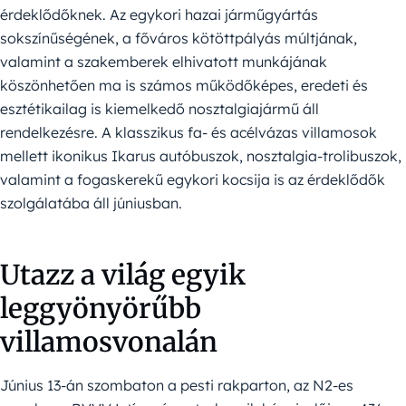
érdeklődőknek. Az egykori hazai járműgyártás
sokszínűségének, a főváros kötöttpályás múltjának,
valamint a szakemberek elhivatott munkájának
köszönhetően ma is számos működőképes, eredeti és
esztétikailag is kiemelkedő nosztalgiajármű áll
rendelkezésre. A klasszikus fa- és acélvázas villamosok
mellett ikonikus Ikarus autóbuszok, nosztalgia-trolibuszok,
valamint a fogaskerekű egykori kocsija is az érdeklődők
szolgálatába áll júniusban.
Utazz a világ egyik
leggyönyörűbb
villamosvonalán
Június 13-án szombaton a pesti rakparton, az N2-es