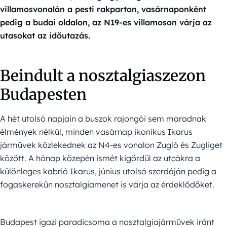
villamosvonalán a pesti rakparton, vasárnaponként
pedig a budai oldalon, az N19-es villamoson várja az
utasokat az időutazás.
Beindult a nosztalgiaszezon
Budapesten
A hét utolsó napjain a buszok rajongói sem maradnak
élmények nélkül, minden vasárnap ikonikus Ikarus
járművek közlekednek az N4-es vonalon Zugló és Zugliget
között. A hónap közepén ismét kigördül az utcákra a
különleges kabrió Ikarus, június utolsó szerdáján pedig a
fogaskerekűn nosztalgiamenet is várja az érdeklődőket.
Budapest igazi paradicsoma a nosztalgiajárművek iránt