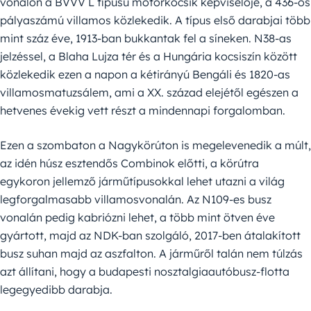
vonalon a BVVV L típusú motorkocsik képviselője, a 436-os
pályaszámú villamos közlekedik. A típus első darabjai több
mint száz éve, 1913-ban bukkantak fel a síneken. N38-as
jelzéssel, a Blaha Lujza tér és a Hungária kocsiszín között
közlekedik ezen a napon a kétirányú Bengáli és 1820-as
villamosmatuzsálem, ami a XX. század elejétől egészen a
hetvenes évekig vett részt a mindennapi forgalomban.
Ezen a szombaton a Nagykörúton is megelevenedik a múlt,
az idén húsz esztendős Combinok előtti, a körútra
egykoron jellemző járműtípusokkal lehet utazni a világ
legforgalmasabb villamosvonalán. Az N109-es busz
vonalán pedig kabriózni lehet, a több mint ötven éve
gyártott, majd az NDK-ban szolgáló, 2017-ben átalakított
busz suhan majd az aszfalton. A járműről talán nem túlzás
azt állítani, hogy a budapesti nosztalgiaautóbusz-flotta
legegyedibb darabja.