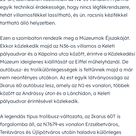
egyik technikai érdekessége, hogy nincs légfékrendszere,
tehát villamosfékkel lassítható, és ún. racsnis kézifékkel
tartható álló helyzetben.
Ezen a szombaton rendezik meg a Múzeumok Éjszakáját.
Ekkor közlekedik majd az N36-os villamos a Keleti
pályaudvar és a Kápolna utca között, érintve a Közlekedési
Múzeum ideiglenes kiállítását az Eiffel műhelyháznál. De
autóbusz- és trolikülönlegességek is feltűnnek majd a már
nem neonfényes utcákon. Az est egyik látványossága az
Ikarus 60 autóbusz lesz, amely az N1-es vonalon, többek
között az Andrássy úton és a Lánchídon, a Keleti
pályaudvar érintésével közlekedik.
A legendás típus trolibusz-változata, az Ikarus 60T is
forgalomba áll, az N7679-es vonalon Erzsébetváros,
Terézváros és Újlipótváros utcáin haladva különleges