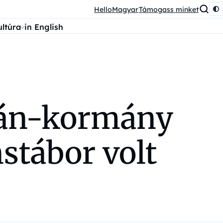
HelloMagyar
Támogass minket
ultúra
in English
rbán-kormány
stábor volt