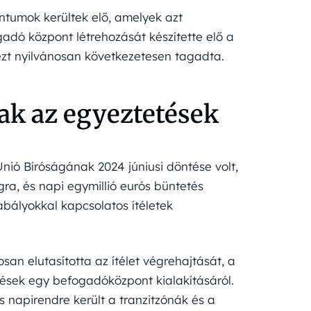
ntumok kerültek elő, amelyek azt
adó központ létrehozását készítette elő a
t nyilvánosan következetesen tagadta.
tak az egyeztetések
nió Bíróságának 2024 júniusi döntése volt,
ra, és napi egymillió eurós büntetés
abályokkal kapcsolatos ítéletek
osan elutasította az ítélet végrehajtását, a
sek egy befogadóközpont kialakításáról.
s napirendre került a tranzitzónák és a