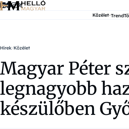
Ugrás a tartalomra
Közélet
Trend
Tö
Hírek
Közélet
Magyar Péter s
legnagyobb haz
készülőben Győ