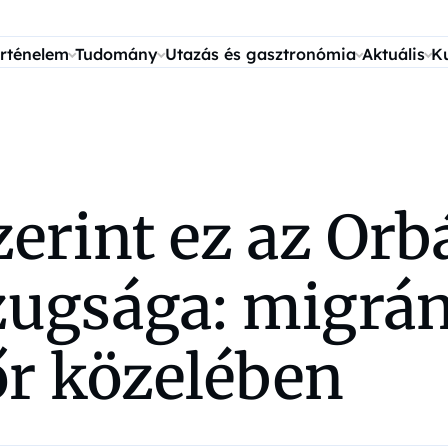
rténelem
Tudomány
Utazás és gasztronómia
Aktuális
K
zerint ez az O
ugsága: migrán
r közelében