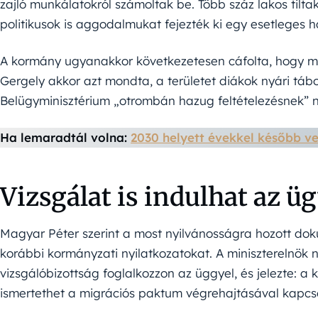
zajló munkálatokról számoltak be. Több száz lakos tiltak
politikusok is aggodalmukat fejezték ki egy esetleges 
A kormány ugyanakkor következetesen cáfolta, hogy mi
Gergely akkor azt mondta, a területet diákok nyári táb
Belügyminisztérium „otrombán hazug feltételezésnek” nev
Ha lemaradtál volna:
2030 helyett évekkel később v
Vizsgálat is indulhat az ü
Magyar Péter szerint a most nyilvánosságra hozott d
korábbi kormányzati nyilatkozatokat. A miniszterelnök 
vizsgálóbizottság foglalkozzon az üggyel, és jelezte: a
ismertethet a migrációs paktum végrehajtásával kapcso