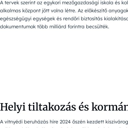
A tervek szerint az egykori mezőgazdasági iskola és ko
alkalmas központ jött volna létre. Az előkészítő anyago
egészségügyi egységek és rendőri biztosítás kialakítása
dokumentumok több milliárd forintra becsülték.
Helyi tiltakozás és kormá
A vitnyédi beruházás híre 2024 őszén kezdett kiszivárogn