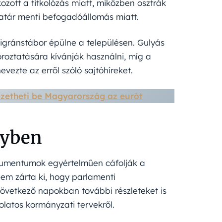
ozott a titkolózás miatt, miközben osztrák
határ menti befogadóállomás miatt.
gránstábor épülne a településen. Gulyás
oroztatására kívánják használni, míg a
ezte az erről szóló sajtóhíreket.
ezetheti be Magyarország az eurót
gyben
okumentumok egyértelműen cáfolják a
nem zárta ki, hogy parlamenti
 következő napokban további részleteket is
latos kormányzati tervekről.