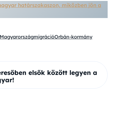
magyar határszakaszon, miközben jön a
Magyarország
migráció
Orbán-kormány
eresőben elsők között legyen a
yar!