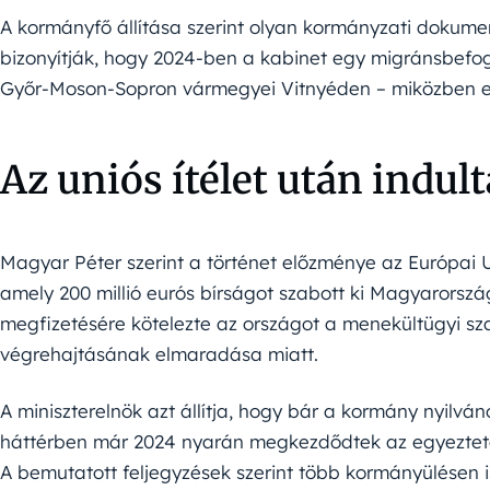
A kormányfő állítása szerint olyan kormányzati dokume
bizonyítják, hogy 2024-ben a kabinet egy migránsbefog
Győr-Moson-Sopron vármegyei Vitnyéden – miközben ez
Az uniós ítélet után indul
Magyar Péter szerint a történet előzménye az Európai U
amely 200 millió eurós bírságot szabott ki Magyarország
megfizetésére kötelezte az országot a menekültügyi sz
végrehajtásának elmaradása miatt.
A miniszterelnök azt állítja, hogy bár a kormány nyilván
háttérben már 2024 nyarán megkezdődtek az egyezteté
A bemutatott feljegyzések szerint több kormányülésen i