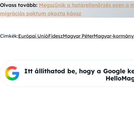
Olvass tovább:
Megszűnik a határellenőrzés ezen a 
migrációs paktum okozta káosz
Címkék:
Európai Unió
Fidesz
Magyar Péter
Magyar-kormány
Itt állíthatod be, hogy a Google k
HelloMag