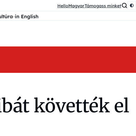
HelloMagyar
Támogass minket
ultúra
in English
ibát követték el