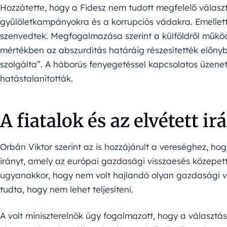
Hozzátette, hogy a Fidesz nem tudott megfelelő választ
gyűlöletkampányokra és a korrupciós vádakra. Emellett a
szenvedtek. Megfogalmazása szerint a külföldről működ
mértékben az abszurditás határáig részesítették előny
szolgálta”. A háborús fenyegetéssel kapcsolatos üzenetei
hatástalanították.
A fiatalok és az elvétett i
Orbán Viktor szerint az is hozzájárult a vereséghez, h
irányt, amely az európai gazdasági visszaesés közepett
ugyanakkor, hogy nem volt hajlandó olyan gazdasági vag
tudta, hogy nem lehet teljesíteni.
A volt miniszterelnök úgy fogalmazott, hogy a választá