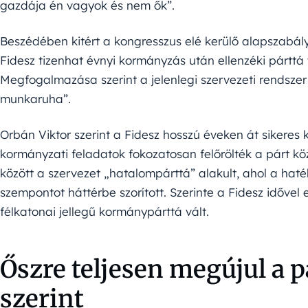
gazdája én vagyok és nem ők”.
Beszédében kitért a kongresszus elé kerülő alapszabály
Fidesz tizenhat évnyi kormányzás után ellenzéki párttá 
Megfogalmazása szerint a jelenlegi szervezeti rendsz
munkaruha”.
Orbán Viktor szerint a Fidesz hosszú éveken át sikeres
kormányzati feladatok fokozatosan felőrölték a párt köz
között a szervezet „hatalompárttá” alakult, ahol a h
szempontot háttérbe szorított. Szerinte a Fidesz idővel 
félkatonai jellegű kormánypárttá vált.
Őszre teljesen megújul a p
szerint