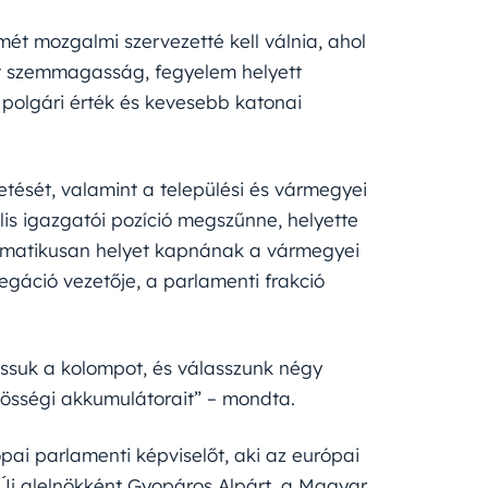
mét mozgalmi szervezetté kell válnia, ahol
ett szemmagasság, fegyelem helyett
b polgári érték és kevesebb katonai
tését, valamint a települési és vármegyei
lis igazgatói pozíció megszűnne, helyette
tomatikusan helyet kapnának a vármegyei
gáció vezetője, a parlamenti frakció
ssuk a kolompot, és válasszunk négy
özösségi akkumulátorait” – mondta.
pai parlamenti képviselőt, aki az európai
. Új alelnökként Gyopáros Alpárt, a Magyar