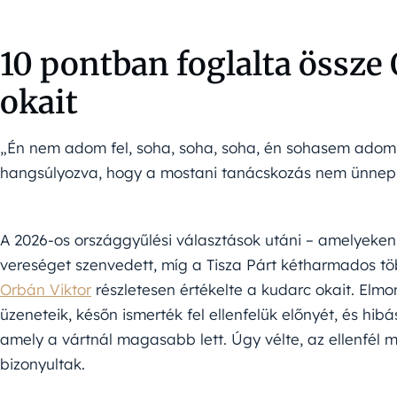
10 pontban foglalta össze
okait
„Én nem adom fel, soha, soha, soha, én sohasem adom fe
hangsúlyozva, hogy a mostani tanácskozás nem ünne
A 2026-os országgyűlési választások utáni – amelyek
vereséget szenvedett, míg a Tisza Párt kétharmados tö
Orbán Viktor
részletesen értékelte a kudarc okait. Elm
üzeneteik, későn ismerték fel ellenfelük előnyét, és hibá
amely a vártnál magasabb lett. Úgy vélte, az ellenfél
bizonyultak.