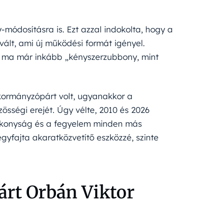
-módosításra is. Ezt azzal indokolta, hogy a
vált, ami új működési formát igényel.
er ma már inkább „kényszerzubbony, mint
 kormányzópárt volt, ugyanakkor a
össégi erejét. Úgy vélte, 2010 és 2026
atékonyság és a fegyelem minden más
egyfajta akaratközvetítő eszközzé, szinte
árt Orbán Viktor