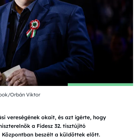
ook/Orbán Viktor
ási vereségének okait, és azt ígérte, hogy
iszterelnök a Fidesz 32. tisztújító
Központban beszélt a küldöttek előtt.