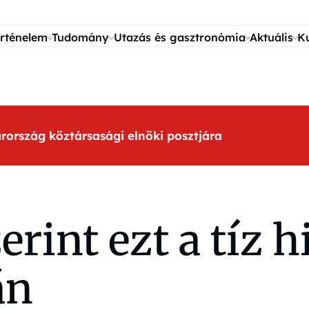
rténelem
Tudomány
Utazás és gasztronómia
Aktuális
K
arország köztársasági elnöki posztjára
rint ezt a tíz h
án