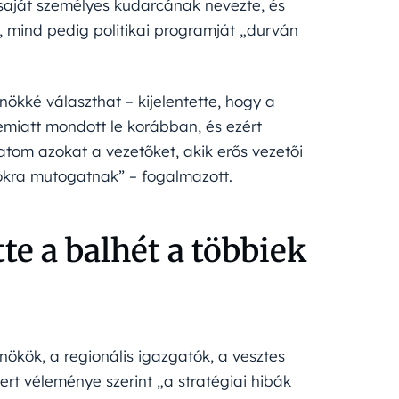
t saját személyes kudarcának nevezte, és
t, mind pedig politikai programját „durván
nökké választhat – kijelentette, hogy a
 emiatt mondott le korábban, és ezért
tom azokat a vezetőket, akik erős vezetői
okra mutogatnak” – fogalmazott.
te a balhét a többiek
kök, a regionális igazgatók, a vesztes
ert véleménye szerint „a stratégiai hibák