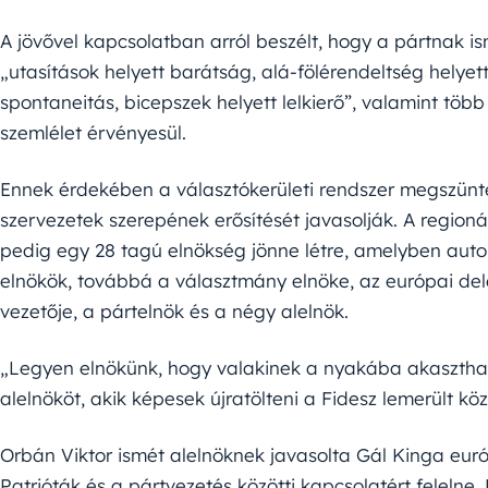
A jövővel kapcsolatban arról beszélt, hogy a pártnak is
„utasítások helyett barátság, alá-fölérendeltség hely
spontaneitás, bicepszek helyett lelkierő”, valamint töb
szemlélet érvényesül.
Ennek érdekében a választókerületi rendszer megszünte
szervezetek szerepének erősítését javasolják. A regioná
pedig egy 28 tagú elnökség jönne létre, amelyben au
elnökök, továbbá a választmány elnöke, az európai dele
vezetője, a pártelnök és a négy alelnök.
„Legyen elnökünk, hogy valakinek a nyakába akasztha
alelnököt, akik képesek újratölteni a Fidesz lemerült k
Orbán Viktor ismét alelnöknek javasolta Gál Kinga euró
Patrióták és a pártvezetés közötti kapcsolatért felelne