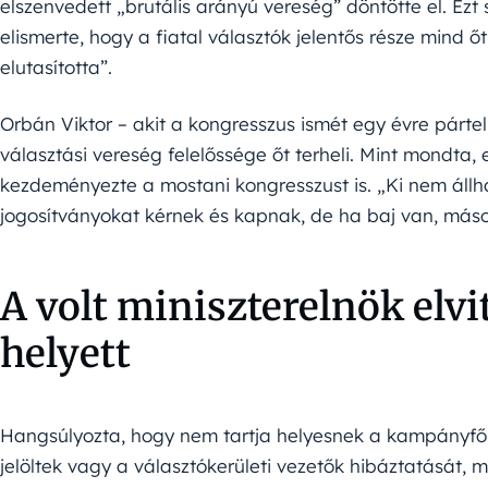
elszenvedett „brutális arányú vereség” döntötte el. Ez
elismerte, hogy a fiatal választók jelentős része mind ő
elutasította”.
Orbán Viktor – akit a kongresszus ismét egy évre pártel
választási vereség felelőssége őt terheli. Mint mondta,
kezdeményezte a mostani kongresszust is. „Ki nem állha
jogosítványokat kérnek és kapnak, de ha baj van, más
A volt miniszterelnök elvit
helyett
Hangsúlyozta, hogy nem tartja helyesnek a kampányfőnö
jelöltek vagy a választókerületi vezetők hibáztatását, m