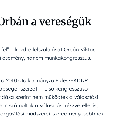
 Orbán a vereségük
l” – kezdte felszólalását Orbán Viktor,
pi esemény, hanem munkakongresszus.
en a 2010 óta kormányzó Fidesz–KDNP
bbséget szerzett – első kongresszuson
ondása szerint nem működtek a választási
san számoltak a választási részvétellel is,
 mozgósítási módszerei is eredményesebbnek