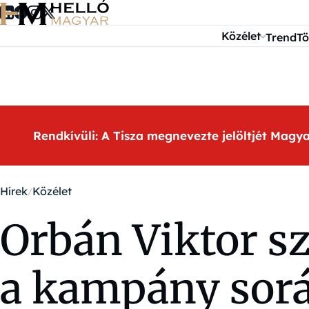
Ugrás a tartalomra
Közélet
Trend
Tö
Rendkívüli: A Tisza megnevezte jelöltjét Magy
Hírek
Közélet
Orbán Viktor sze
a kampány sor