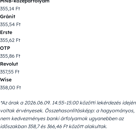
MNB-középárfolyam
355,14 Ft
Gránit
355,54 Ft
Erste
355,62 Ft
OTP
355,86 Ft
Revolut
357,55 Ft
Wise
358,00 Ft
*Az árak a 2026.06.09. 14:55–15:00 közötti lekérdezés idején
voltak érvényesek. Összehasonlításképp: a hagyományos,
nem kedvezményes banki árfolyamok ugyanebben az
időszakban 358,7 és 366,46 Ft között alakultak.