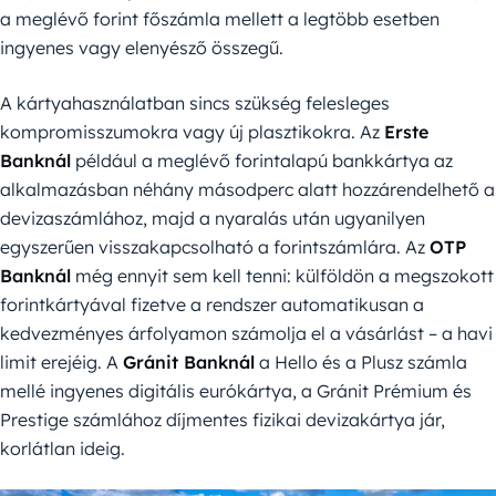
a meglévő forint főszámla mellett a legtöbb esetben
ingyenes vagy elenyésző összegű.
A kártyahasználatban sincs szükség felesleges
kompromisszumokra vagy új plasztikokra. Az
Erste
Banknál
például a meglévő forintalapú bankkártya az
alkalmazásban néhány másodperc alatt hozzárendelhető a
devizaszámlához, majd a nyaralás után ugyanilyen
egyszerűen visszakapcsolható a forintszámlára. Az
OTP
Banknál
még ennyit sem kell tenni: külföldön a megszokott
forintkártyával fizetve a rendszer automatikusan a
kedvezményes árfolyamon számolja el a vásárlást – a havi
limit erejéig. A
Gránit Banknál
a Hello és a Plusz számla
mellé ingyenes digitális eurókártya, a Gránit Prémium és
Prestige számlához díjmentes fizikai devizakártya jár,
korlátlan ideig.