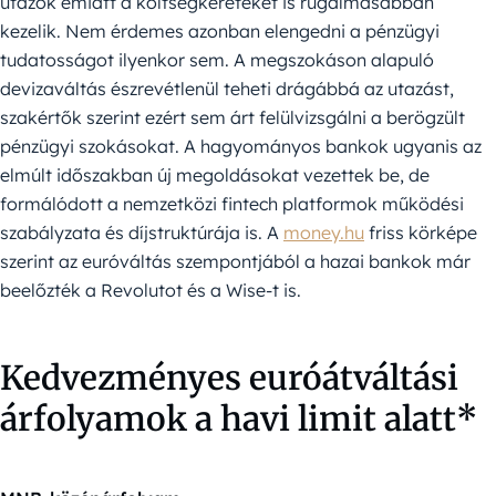
utazók emiatt a költségkereteket is rugalmasabban
kezelik. Nem érdemes azonban elengedni a pénzügyi
tudatosságot ilyenkor sem. A megszokáson alapuló
devizaváltás észrevétlenül teheti drágábbá az utazást,
szakértők szerint ezért sem árt felülvizsgálni a berögzült
pénzügyi szokásokat. A hagyományos bankok ugyanis az
elmúlt időszakban új megoldásokat vezettek be, de
formálódott a nemzetközi fintech platformok működési
szabályzata és díjstruktúrája is. A
money.hu
friss körképe
szerint az euróváltás szempontjából a hazai bankok már
beelőzték a Revolutot és a Wise-t is.
Kedvezményes euróátváltási
árfolyamok a havi limit alatt*