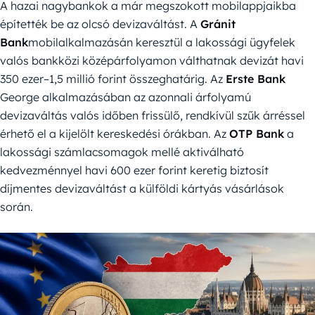
A hazai nagybankok a már megszokott mobilappjaikba
építették be az olcsó devizaváltást. A
Gránit
Bank
mobilalkalmazásán keresztül a lakossági ügyfelek
valós bankközi középárfolyamon válthatnak devizát havi
350 ezer–1,5 millió forint összeghatárig. Az
Erste Bank
George alkalmazásában az azonnali árfolyamú
devizaváltás valós időben frissülő, rendkívül szűk árréssel
érhető el a kijelölt kereskedési órákban. Az
OTP Bank
a
lakossági számlacsomagok mellé aktiválható
kedvezménnyel havi 600 ezer forint keretig biztosít
díjmentes devizaváltást a külföldi kártyás vásárlások
során.