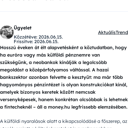
Ügyelet
Aktuális
Trend
Kategóriák:
Közzétéve:
2026.06.15.
Frissítve:
2026.06.15.
Hosszú éveken át élt alapvetésként a köztudatban, hogy
ha euróra vagy más külföldi pénznemre van
szükségünk, a neobankok kínálják a legolcsóbb
megoldást a középárfolyamos váltással. A hazai
bankszektor azonban felvette a kesztyűt: ma már több
hagyományos pénzintézet is olyan konstrukciókat kínál,
amelyek bizonyos keretek között nemcsak
versenyképesek, hanem konkrétan olcsóbbak is lehetnek
a fintecheknél – áll a money.hu legfrissebb elemzésében.
A külföldi nyaralások alatt a kikapcsolódásé a főszerep, az