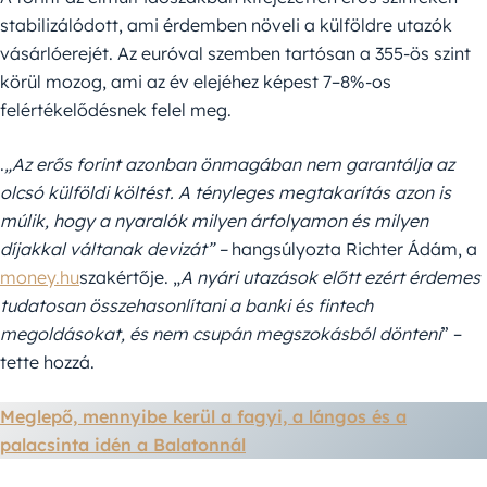
stabilizálódott, ami érdemben növeli a külföldre utazók
vásárlóerejét. Az euróval szemben tartósan a 355-ös szint
körül mozog, ami az év elejéhez képest 7–8%-os
felértékelődésnek felel meg.
.
„Az erős forint azonban önmagában nem garantálja az
olcsó külföldi költést. A tényleges megtakarítás azon is
múlik, hogy a nyaralók milyen árfolyamon és milyen
díjakkal váltanak devizát” –
hangsúlyozta Richter Ádám, a
money.hu
szakértője. „
A nyári utazások előtt ezért érdemes
tudatosan összehasonlítani a banki és fintech
megoldásokat, és nem csupán megszokásból dönteni
” –
tette hozzá.
Meglepő, mennyibe kerül a fagyi, a lángos és a
palacsinta idén a Balatonnál