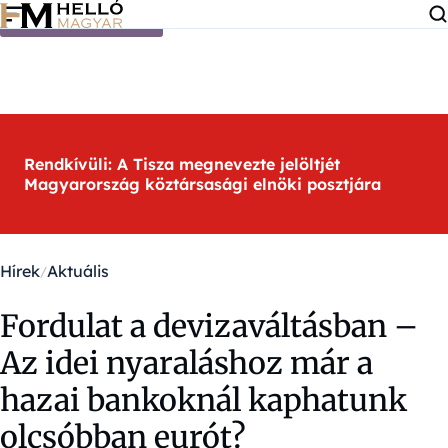
Ugrás a tartalomra
Rendkívüli: A Tisza megnevezte jelöltjét
Magyarország köztársasági elnöki posztjára
Hírek
Aktuális
Fordulat a devizaváltásban –
Az idei nyaraláshoz már a
hazai bankoknál kaphatunk
olcsóbban eurót?