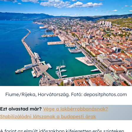
Fiume/Rijeka, Horvátország. Fotó: depositphotos.com
Ezt olvastad már?
Vége a lakbérrobbanásnak?
Stabilizálódni látszanak a budapesti árak
A forint az elmúlt időszakban kifejezetten erős szinteken