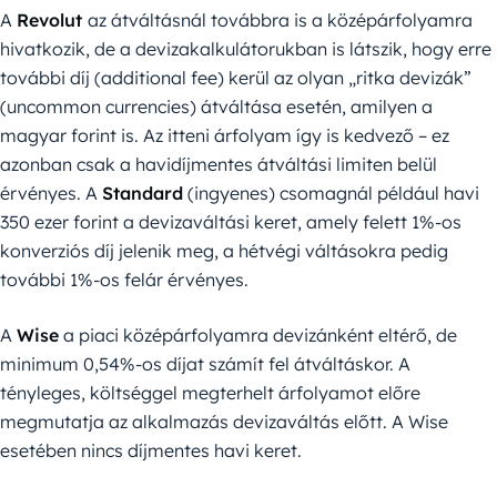
A
Revolut
az átváltásnál továbbra is a középárfolyamra
hivatkozik, de a devizakalkulátorukban is látszik, hogy erre
további díj (additional fee) kerül az olyan „ritka devizák”
(uncommon currencies) átváltása esetén, amilyen a
magyar forint is. Az itteni árfolyam így is kedvező – ez
azonban csak a havidíjmentes átváltási limiten belül
érvényes. A
Standard
(ingyenes) csomagnál például havi
350 ezer forint a devizaváltási keret, amely felett 1%-os
konverziós díj jelenik meg, a hétvégi váltásokra pedig
további 1%-os felár érvényes.
A
Wise
a piaci középárfolyamra devizánként eltérő, de
minimum 0,54%-os díjat számít fel átváltáskor. A
tényleges, költséggel megterhelt árfolyamot előre
megmutatja az alkalmazás devizaváltás előtt. A Wise
esetében nincs díjmentes havi keret.