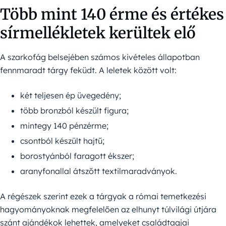
Több mint 140 érme és értékes
sírmellékletek kerültek elő
A szarkofág belsejében számos kivételes állapotban
fennmaradt tárgy feküdt. A leletek között volt:
két teljesen ép üvegedény;
több bronzból készült figura;
mintegy 140 pénzérme;
csontból készült hajtű;
borostyánból faragott ékszer;
aranyfonallal átszőtt textilmaradványok.
A régészek szerint ezek a tárgyak a római temetkezési
hagyományoknak megfelelően az elhunyt túlvilági útjára
szánt ajándékok lehettek, amelyeket családtagjai