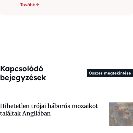
Tovább
Kapcsolódó
Összes megtekintése
bejegyzések
Hihetetlen trójai háborús mozaikot
találtak Angliában