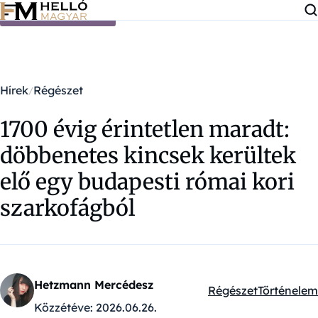
Ugrás a tartalomra
Hírek
Régészet
1700 évig érintetlen maradt:
döbbenetes kincsek kerültek
elő egy budapesti római kori
szarkofágból
Hetzmann Mercédesz
Régészet
Történelem
Kategóriák:
Közzétéve:
2026.06.26.