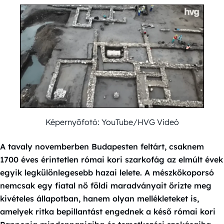
Képernyőfotó: YouTube/HVG Videó
A tavaly novemberben Budapesten feltárt, csaknem
1700 éves érintetlen római kori szarkofág az elmúlt évek
egyik legkülönlegesebb hazai lelete. A mészkőkoporsó
nemcsak egy fiatal nő földi maradványait őrizte meg
kivételes állapotban, hanem olyan mellékleteket is,
amelyek ritka bepillantást engednek a késő római kori