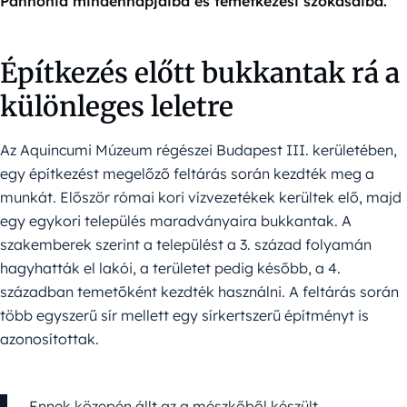
Pannonia mindennapjaiba és temetkezési szokásaiba.
Építkezés előtt bukkantak rá a
különleges leletre
Az Aquincumi Múzeum régészei Budapest III. kerületében,
egy építkezést megelőző feltárás során kezdték meg a
munkát. Először római kori vízvezetékek kerültek elő, majd
egy egykori település maradványaira bukkantak. A
szakemberek szerint a települést a 3. század folyamán
hagyhatták el lakói, a területet pedig később, a 4.
században temetőként kezdték használni. A feltárás során
több egyszerű sír mellett egy sírkertszerű építményt is
azonosítottak.
Ennek közepén állt az a mészkőből készült