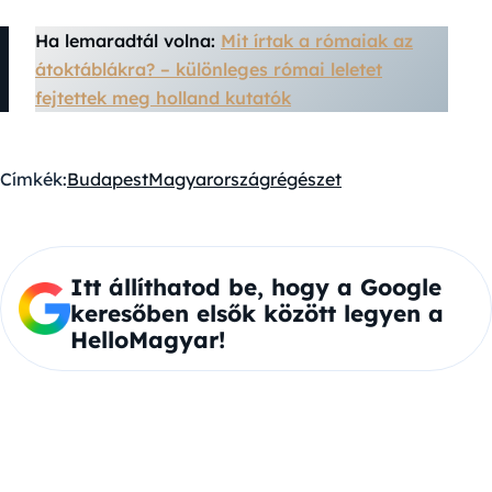
Ha lemaradtál volna:
Mit írtak a rómaiak az
átoktáblákra? – különleges római leletet
fejtettek meg holland kutatók
Címkék:
Budapest
Magyarország
régészet
Itt állíthatod be, hogy a Google
keresőben elsők között legyen a
HelloMagyar!