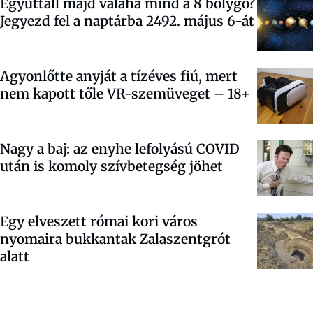
Együttáll majd valaha mind a 8 bolygó?
Jegyezd fel a naptárba 2492. május 6-át
Agyonlőtte anyját a tízéves fiú, mert
nem kapott tőle VR-szemüveget – 18+
Nagy a baj: az enyhe lefolyású COVID
után is komoly szívbetegség jöhet
Egy elveszett római kori város
nyomaira bukkantak Zalaszentgrót
alatt