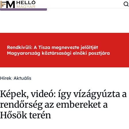
Ugrás a tartalomra
Rendkívüli: A Tisza megnevezte jelöltjét
Magyarország köztársasági elnöki posztjára
Hírek
Aktuális
Képek, videó: így vízágyúzta a
rendőrség az embereket a
Hősök terén