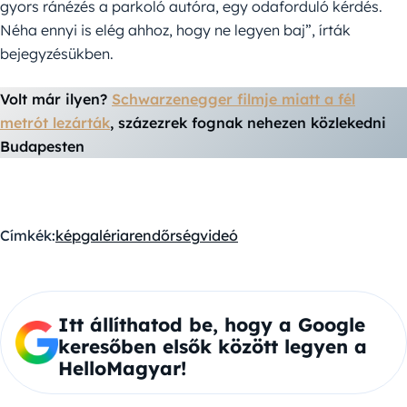
gyors ránézés a parkoló autóra, egy odaforduló kérdés.
Néha ennyi is elég ahhoz, hogy ne legyen baj”, írták
bejegyzésükben.
Volt már ilyen?
Schwarzenegger filmje miatt a fél
metrót lezárták
, százezrek fognak nehezen közlekedni
Budapesten
Címkék:
képgaléria
rendőrség
videó
Itt állíthatod be, hogy a Google
keresőben elsők között legyen a
HelloMagyar!