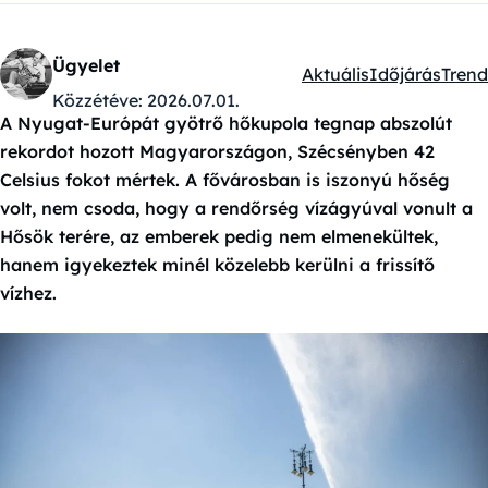
Ügyelet
Aktuális
Időjárás
Trend
Kategóriák:
Közzétéve:
2026.07.01.
A Nyugat-Európát gyötrő hőkupola tegnap abszolút
rekordot hozott Magyarországon, Szécsényben 42
Celsius fokot mértek. A fővárosban is iszonyú hőség
volt, nem csoda, hogy a rendőrség vízágyúval vonult a
Hősök terére, az emberek pedig nem elmenekültek,
hanem igyekeztek minél közelebb kerülni a frissítő
vízhez.