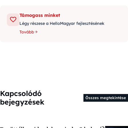
Támogass minket
Légy részese a HelloMagyar fejlesztésének
Tovább
Kapcsolódó
Összes megtekintése
bejegyzések