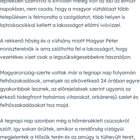
léptékben számítva is kirívóan meleg volt az idő az elmúlt
napokban, nem csoda, hogy a magyar vízhálózat több
településen is felmondta a szolgálatot, több helyen is
lajtoskocsikkal kellett a lakosságot ellátni ivóvízzel.
A rekkenő hőség és a vízhiány miatt Magyar Péter
miniszterelnök is arra szólította fel a lakosságot, hogy
vezetékes vizet csak a legszükségesebbekre használjon.
Magyarország-szerte voltak már a tegnapi nap folyamán
felhőszakadások, amelyek az elkövetkező 24 órában egyre
gyakoribbak lesznek, az előrejelzések szerint ugyanis az
érkező hidegfront hatalmas viharokat, orkánerejű szelet és
felhőszakadásokat hoz majd.
A tegnapi nap azonban még a hőmérsékleti csúcsokról
szólt, így sokan örültek, amikor a rendőrség vízágyúi
megjelentek a Hősök terén és az amúgy is túlhevült teret,