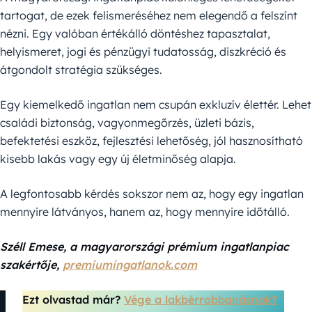
tartogat, de ezek felismeréséhez nem elegendő a felszínt
nézni. Egy valóban értékálló döntéshez tapasztalat,
helyismeret, jogi és pénzügyi tudatosság, diszkréció és
átgondolt stratégia szükséges.
Egy kiemelkedő ingatlan nem csupán exkluzív élettér. Lehet
családi biztonság, vagyonmegőrzés, üzleti bázis,
befektetési eszköz, fejlesztési lehetőség, jól hasznosítható
kisebb lakás vagy egy új életminőség alapja.
A legfontosabb kérdés sokszor nem az, hogy egy ingatlan
mennyire látványos, hanem az, hogy mennyire időtálló.
Széll Emese, a magyarországi prémium ingatlanpiac
szakértője,
premiumingatlanok.com
Ezt olvastad már?
Vége a lakbérrobbanásnak?