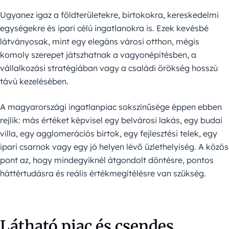
Ugyanez igaz a földterületekre, birtokokra, kereskedelmi
egységekre és ipari célú ingatlanokra is. Ezek kevésbé
látványosak, mint egy elegáns városi otthon, mégis
komoly szerepet játszhatnak a vagyonépítésben, a
vállalkozási stratégiában vagy a családi örökség hosszú
távú kezelésében.
A magyarországi ingatlanpiac sokszínűsége éppen ebben
rejlik: más értéket képvisel egy belvárosi lakás, egy budai
villa, egy agglomerációs birtok, egy fejlesztési telek, egy
ipari csarnok vagy egy jó helyen lévő üzlethelyiség. A közös
pont az, hogy mindegyiknél átgondolt döntésre, pontos
háttértudásra és reális értékmegítélésre van szükség.
Látható piac és csendes