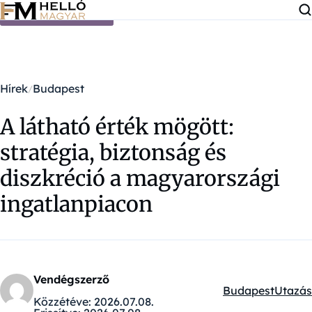
Ugrás a tartalomra
Hírek
Budapest
A látható érték mögött:
stratégia, biztonság és
diszkréció a magyarországi
ingatlanpiacon
Vendégszerző
Budapest
Utazás
Kategóriák:
Közzétéve:
2026.07.08.