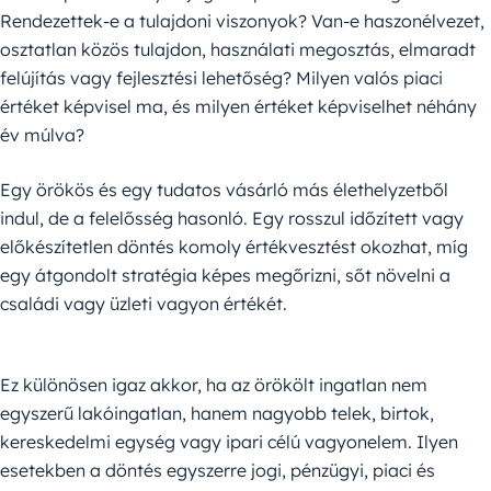
Rendezettek-e a tulajdoni viszonyok? Van-e haszonélvezet,
osztatlan közös tulajdon, használati megosztás, elmaradt
felújítás vagy fejlesztési lehetőség? Milyen valós piaci
értéket képvisel ma, és milyen értéket képviselhet néhány
év múlva?
Egy örökös és egy tudatos vásárló más élethelyzetből
indul, de a felelősség hasonló. Egy rosszul időzített vagy
előkészítetlen döntés komoly értékvesztést okozhat, míg
egy átgondolt stratégia képes megőrizni, sőt növelni a
családi vagy üzleti vagyon értékét.
Ez különösen igaz akkor, ha az örökölt ingatlan nem
egyszerű lakóingatlan, hanem nagyobb telek, birtok,
kereskedelmi egység vagy ipari célú vagyonelem. Ilyen
esetekben a döntés egyszerre jogi, pénzügyi, piaci és