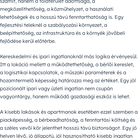
számít, hanem a földterület adottsága, a
megközelíthetőség, a közműhelyzet, a használati
lehetőségek és a hosszú távú fenntarthatóság is. Egy
fejlesztési teleknél a szabályozási környezet, a
beépíthetőség, az infrastruktúra és a környék jövőbeli
fejlődése kerül előtérbe.
Kereskedelmi és ipari ingatlanoknál más logika érvényesül.
Itt a lokáció mellett a működtethetőség, a bérlői kereslet,
a logisztikai kapcsolatok, a műszaki paraméterek és a
hozamtermelő képesség határozza meg az értéket. Egy jól
pozicionált ipari vagy üzleti ingatlan nem csupán
vagyontárgy, hanem működő gazdasági eszköz is lehet.
A kisebb lakások és apartmanok esetében ezzel szemben a
piacképesség, a bérbeadhatóság, a fenntartási költség és
a széles vevői kör jelenthet hosszú távú biztonságot. Egy jó
helyen lévő, jó állapotú, jól hasznosítható kisebb ingatlan