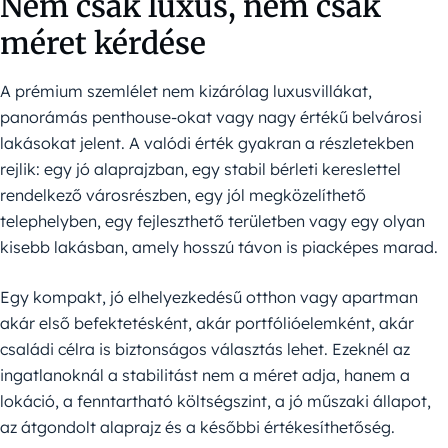
Nem csak luxus, nem csak
méret kérdése
A prémium szemlélet nem kizárólag luxusvillákat,
panorámás penthouse-okat vagy nagy értékű belvárosi
lakásokat jelent. A valódi érték gyakran a részletekben
rejlik: egy jó alaprajzban, egy stabil bérleti kereslettel
rendelkező városrészben, egy jól megközelíthető
telephelyben, egy fejleszthető területben vagy egy olyan
kisebb lakásban, amely hosszú távon is piacképes marad.
Egy kompakt, jó elhelyezkedésű otthon vagy apartman
akár első befektetésként, akár portfólióelemként, akár
családi célra is biztonságos választás lehet. Ezeknél az
ingatlanoknál a stabilitást nem a méret adja, hanem a
lokáció, a fenntartható költségszint, a jó műszaki állapot,
az átgondolt alaprajz és a későbbi értékesíthetőség.