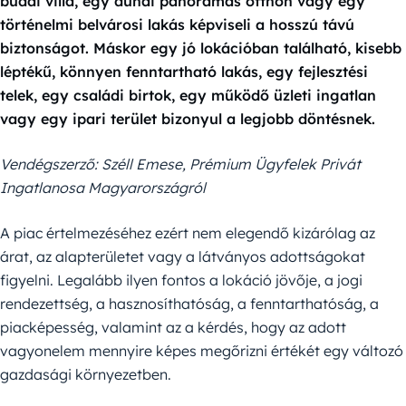
budai villa, egy dunai panorámás otthon vagy egy
történelmi belvárosi lakás képviseli a hosszú távú
biztonságot. Máskor egy jó lokációban található, kisebb
léptékű, könnyen fenntartható lakás, egy fejlesztési
telek, egy családi birtok, egy működő üzleti ingatlan
vagy egy ipari terület bizonyul a legjobb döntésnek.
Vendégszerző: Széll Emese, Prémium Ügyfelek Privát
Ingatlanosa Magyarországról
A piac értelmezéséhez ezért nem elegendő kizárólag az
árat, az alapterületet vagy a látványos adottságokat
figyelni. Legalább ilyen fontos a lokáció jövője, a jogi
rendezettség, a hasznosíthatóság, a fenntarthatóság, a
piacképesség, valamint az a kérdés, hogy az adott
vagyonelem mennyire képes megőrizni értékét egy változó
gazdasági környezetben.