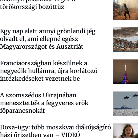
törökországi bozóttűz
Egy nap alatt annyi grönlandi jég
olvadt el, ami ellepné egész
Magyarországot és Ausztriát
Franciaországban készülnek a
negyedik hullámra, újra korlátozó
intézkedéseket vezetnek be
A szomszédos Ukrajnában
menesztették a fegyveres erők
főparancsnokát
Doxa-ügy: több moszkvai diákújságíró
házi őrizetben van – VIDEÓ