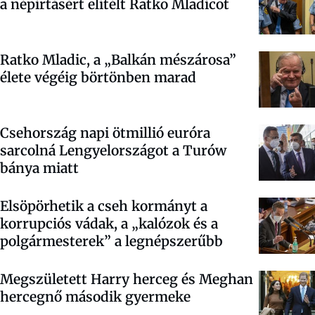
a népirtásért elítélt Ratko Mladicot
Ratko Mladic, a „Balkán mészárosa”
élete végéig börtönben marad
Csehország napi ötmillió euróra
sarcolná Lengyelországot a Turów
bánya miatt
Elsöpörhetik a cseh kormányt a
korrupciós vádak, a „kalózok és a
polgármesterek” a legnépszerűbb
Megszületett Harry herceg és Meghan
hercegnő második gyermeke