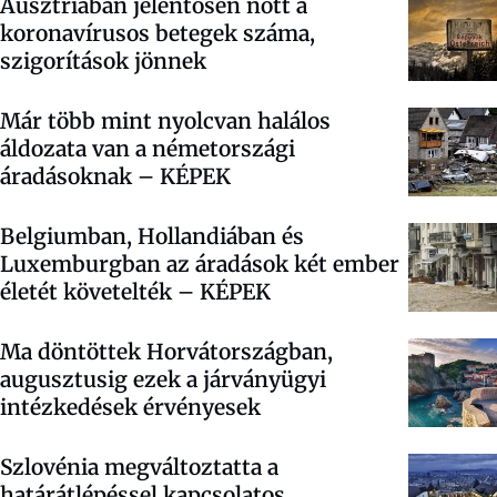
Ausztriában jelentősen nőtt a
koronavírusos betegek száma,
szigorítások jönnek
Már több mint nyolcvan halálos
áldozata van a németországi
áradásoknak – KÉPEK
Belgiumban, Hollandiában és
Luxemburgban az áradások két ember
életét követelték –
KÉPEK
Ma döntöttek Horvátországban,
augusztusig ezek a járványügyi
intézkedések érvényesek
Szlovénia megváltoztatta a
határátlépéssel kapcsolatos