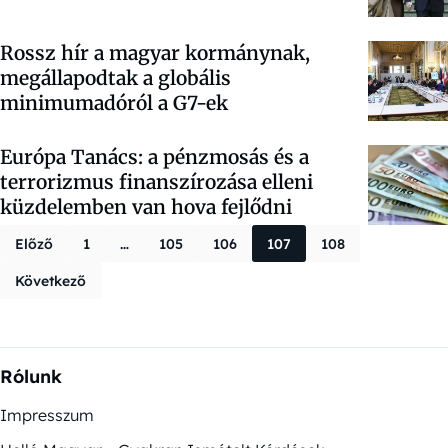
Rossz hír a magyar kormánynak,
megállapodtak a globális
minimumadóról a G7-ek
Európa Tanács: a pénzmosás és a
terrorizmus finanszírozása elleni
küzdelemben van hova fejlődni
Bejegyzések la
Előző
1
…
105
106
107
108
Következő
Rólunk
Impresszum