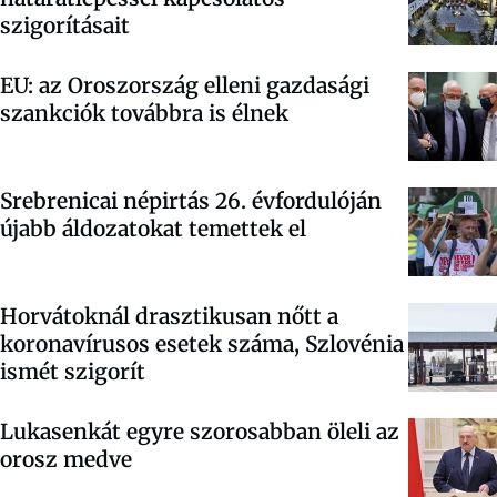
szigorításait
EU: az Oroszország elleni gazdasági
szankciók továbbra is élnek
Srebrenicai népirtás 26. évfordulóján
újabb áldozatokat temettek el
Horvátoknál drasztikusan nőtt a
koronavírusos esetek száma, Szlovénia
ismét szigorít
Lukasenkát egyre szorosabban öleli az
orosz medve