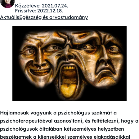
Közzétéve:
2021.07.24.
Frissítve:
2022.12.18.
Aktuális
Egészség és orvostudomány
Kategóriák:
Hajlamosak vagyunk a pszichológus szakmát a
pszichoterapeutáéval azonosítani, és feltételezni, hogy a
pszichológusok általában kétszemélyes helyzetben
beszélgetnek a klienseikkel személyes elakadásaikkal