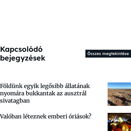
Kapcsolódó
Összes megtekintése
bejegyzések
Földünk egyik legősibb állatának
nyomára bukkantak az ausztrál
sivatagban
Valóban léteznek emberi óriások?