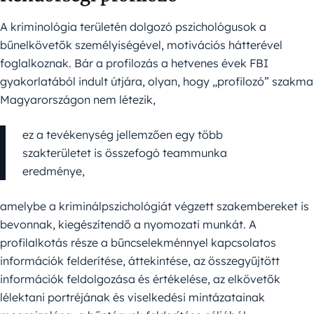
A kriminológia területén dolgozó pszichológusok a
bűnelkövetők személyiségével, motivációs hátterével
foglalkoznak. Bár a profilozás a hetvenes évek FBI
gyakorlatából indult útjára, olyan, hogy „profilozó” szakma
Magyarországon nem létezik,
ez a tevékenység jellemzően egy több
szakterületet is összefogó teammunka
eredménye,
amelybe a kriminálpszichológiát végzett szakembereket is
bevonnak, kiegészítendő a nyomozati munkát. A
profilalkotás része a bűncselekménnyel kapcsolatos
információk felderítése, áttekintése, az összegyűjtött
információk feldolgozása és értékelése, az elkövetők
lélektani portréjának és viselkedési mintázatainak