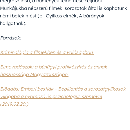
megrajzolása, a bűntények felderítése céljából.
Munkájukba népszerű filmek, sorozatok által is kaphatunk
némi betekintést (pl. Gyilkos elmék, A bárányok
hallgatnak).
Források:
Kriminológia a filmekben és a valóságban
Elmevadászok: a bűnügyi profilkészítés és annak
hasznossága Magyarországon
Előadás: Emberi bestiák – Bepillantás a sorozatgyilkosok
világába a nyomozó és pszichológus szemével
(2019.02.20.)