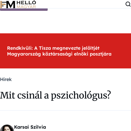
Ugrás a tartalomra
Rendkívüli: A Tisza megnevezte jelöltjét
Magyarország köztársasági elnöki posztjára
Hírek
Mit csinál a pszichológus?
Karsai Szilvia