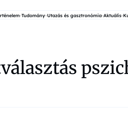
rténelem
Tudomány
Utazás és gasztronómia
Aktuális
K
tválasztás pszic