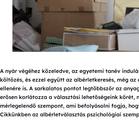
A nyár végéhez közeledve, az egyetemi tanév indulá
költözés, és ezzel együtt az albérletkeresés, még az 
ellenére is. A sarkalatos pontot legtöbbször az anya
erősen korlátozza a választási lehetőségeink körét, 
mérlegelendő szempont, ami befolyásolni fogja, hog
Cikkünkben az albérletválasztás pszichológiai szemp