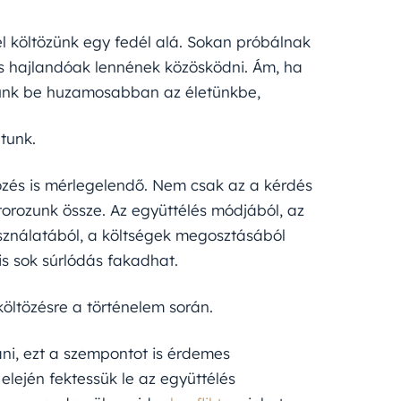
l költözünk egy fedél alá. Sokan próbálnak
 is hajlandóak lennének közösködni. Ám, ha
dünk be huzamosabban az életünkbe,
tunk.
tözés is mérlegelendő. Nem csak az a kérdés
torozunk össze. Az együttélés módjából, az
asználatából, a költségek megosztásából
is sok súrlódás fakadhat.
öltözésre a történelem során.
ani, ezt a szempontot is érdemes
elején fektessük le az együttélés