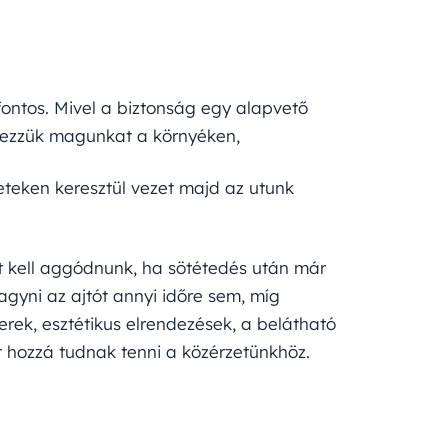
ontos. Mivel a biztonság egy alapvető
rezzük magunkat a környéken,
eteken keresztül vezet majd az utunk
t kell aggódnunk, ha sötétedés után már
gyni az ajtót annyi időre sem, míg
terek, esztétikus elrendezések, a belátható
at hozzá tudnak tenni a közérzetünkhöz.