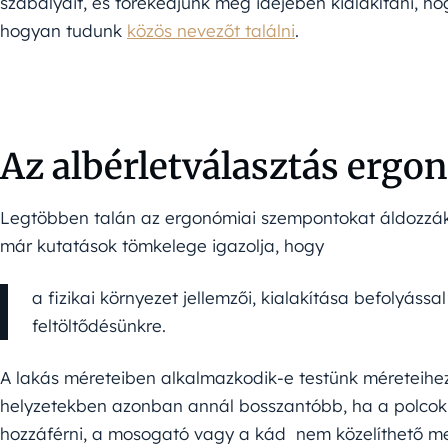
szabályait, és törekedjünk még idejében kialakítani, 
hogyan tudunk
közös nevezőt találni
.
Az albérletválasztás ergo
Legtöbben talán az ergonómiai szempontokat áldozzák 
már kutatások tömkelege igazolja, hogy
a fizikai környezet jellemzői, kialakítása befolyáss
feltöltődésünkre.
A lakás méreteiben alkalmazkodik-e testünk méreteihez
helyzetekben azonban annál bosszantóbb, ha a polcok
hozzáférni, a mosogató vagy a kád nem közelíthető m