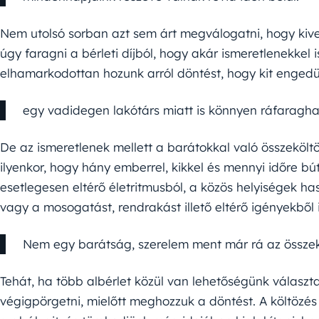
Nem utolsó sorban azt sem árt megválogatni, hogy kive
úgy faragni a bérleti díjból, hogy akár ismeretlenekkel
elhamarkodottan hozunk arról döntést, hogy kit enge
egy vadidegen lakótárs miatt is könnyen ráfaragha
De az ismeretlenek mellett a barátokkal való összeköl
ilyenkor, hogy hány emberrel, kikkel és mennyi időre bú
esetlegesen eltérő életritmusból, a közös helyiségek h
vagy a mosogatást, rendrakást illető eltérő igényekből 
Nem egy barátság, szerelem ment már rá az összek
Tehát, ha több albérlet közül van lehetőségünk választ
végigpörgetni, mielőtt meghozzuk a döntést. A költözés 