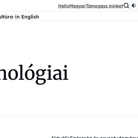
HelloMagyar
Támogass minket
ultúra
in English
hológiai