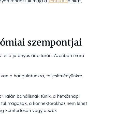
hogyan rendezzük majd a
konfliktus
ainkat,
nómiai szempontjai
fel a jutányos ár oltárán. Azonban mára
al van a hangulatunkra, teljesítményünkre,
? Talán banálisnak tűnik, a hétköznapi
 túl magasak, a konnektorokhoz nem lehet
eg komfortosan vagy a szűk