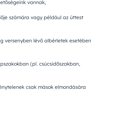
hetőségeink vannak,
ője számára vagy például az úttest
ég versenyben lévő albérletek esetében
apszakokban (pl. csúcsidőszakban,
 kénytelenek csak mások elmondására