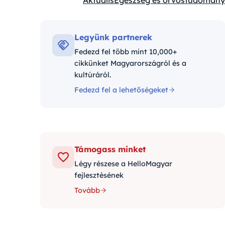
Aktuális
Egészség és orvostudomány
Kategóriák:
Legyünk partnerek
Fedezd fel több mint 10,000+
cikkünket Magyarországról és a
kultúráról.
Fedezd fel a lehetőségeket
Támogass minket
Légy részese a HelloMagyar
fejlesztésének
Tovább