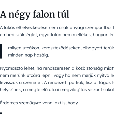
A négy falon túl
A lakás elhelyezkedése nem csak anyagi szempontból f
emberi szükséglet, egyáltalán nem mellékes, hogyan é
milyen utcákon, kereszteződéseken, elhagyott terül
minden nap hazáig.
Nyomasztó lehet, ha rendszeresen a közbiztonság miat
nem merünk utcára lépni, vagy ha nem merjük nyitva ha
levisszük a szemetet. A rendezett parkok, tiszta, tágas 
helyszínek, a megfelelő utcai megvilágítás viszont sok
Érdemes szemügyre venni azt is, hogy