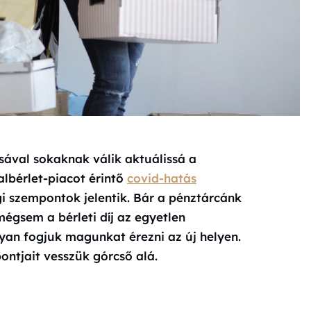
sával sokaknak válik aktuálissá a
albérlet-piacot érintő
covid-hatás
gi szempontok jelentik. Bár a pénztárcánk
mégsem a bérleti díj az egyetlen
yan fogjuk magunkat érezni az új helyen.
ontjait vesszük górcső alá.