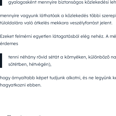
gyalogosként mennyire biztonságos közlekedési le
mennyire vagyunk láthatóak a közlekedés többi szerepl
túloldalára való átkelés mekkora veszélyforrást jelent.
Ezeket felmérni egyetlen látogatásból elég nehéz. A m
érdemes
tenni néhány rövid sétát a környéken, különböző n
sötétben, hétvégén),
hogy árnyaltabb képet tudjunk alkotni, és ne legyünk
hagyatkozni ebben.