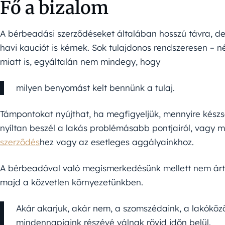
Fő a bizalom
A bérbeadási szerződéseket általában hosszú távra, de
havi kauciót is kérnek. Sok tulajdonos rendszeresen – n
miatt is, egyáltalán nem mindegy, hogy
milyen benyomást kelt bennünk a tulaj.
Támpontokat nyújthat, ha megfigyeljük, mennyire készs
nyíltan beszél a lakás problémásabb pontjairól, vagy mi
szerződés
hez vagy az esetleges aggályainkhoz.
A bérbeadóval való megismerkedésünk mellett nem árt 
majd a közvetlen környezetünkben.
Akár akarjuk, akár nem, a szomszédaink, a lakóközö
mindennapjaink részévé válnak rövid időn belül.