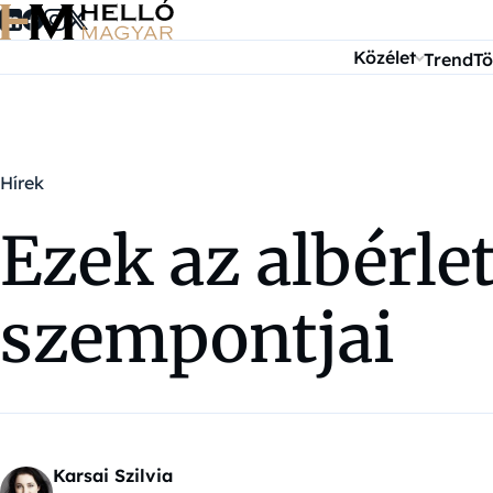
Ugrás a tartalomra
Közélet
Trend
Tö
Hírek
Ezek az albérle
szempontjai
Karsai Szilvia