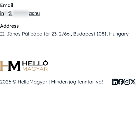
Email
in
**
@
*********
ar.hu
Address
II. János Pál pápa tér 23. 2/66., Budapest 1081, Hungary
2026 © HelloMagyar | Minden jog fenntartva!