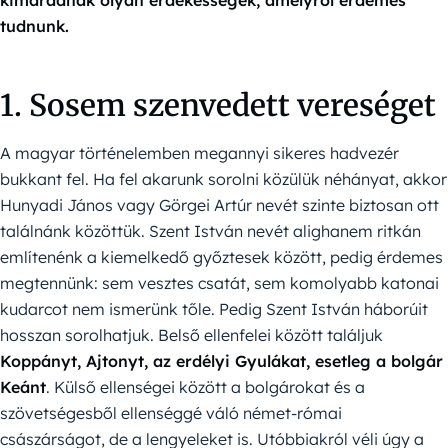
kimaradnak olyan érdekességek, amelyről érdemes
tudnunk.
1. Sosem szenvedett vereséget
A magyar történelemben megannyi sikeres hadvezér
bukkant fel. Ha fel akarunk sorolni közülük néhányat, akkor
Hunyadi János vagy Görgei Artúr nevét szinte biztosan ott
találnánk közöttük. Szent István nevét alighanem ritkán
említenénk a kiemelkedő győztesek között, pedig érdemes
megtennünk: sem vesztes csatát, sem komolyabb katonai
kudarcot nem ismerünk tőle. Pedig Szent István háborúit
hosszan sorolhatjuk. Belső ellenfelei között találjuk
Koppányt, Ajtonyt, az erdélyi Gyulákat, esetleg a bolgár
Keánt
. Külső ellenségei között a bolgárokat és a
szövetségesből ellenséggé váló német-római
császárságot, de a lengyeleket is. Utóbbiakról véli úgy a