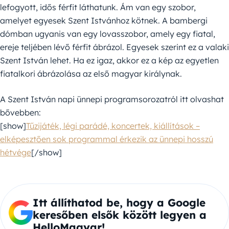
lefogyott, idős férfit láthatunk. Ám van egy szobor,
amelyet egyesek Szent Istvánhoz kötnek. A bambergi
dómban ugyanis van egy lovasszobor, amely egy fiatal,
ereje teljében lévő férfit ábrázol. Egyesek szerint ez a valaki
Szent István lehet. Ha ez igaz, akkor ez a kép az egyetlen
fiatalkori ábrázolása az első magyar királynak.
A Szent István napi ünnepi programsorozatról itt olvashat
bővebben:
[show]
Tűzijáték, légi parádé, koncertek, kiállítások –
elképesztően sok programmal érkezik az ünnepi hosszú
hétvége
[/show]
Itt állíthatod be, hogy a Google
keresőben elsők között legyen a
HelloMagyar!