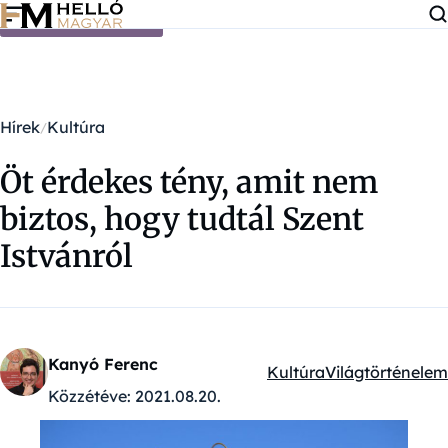
Ugrás a tartalomra
Hírek
Kultúra
Öt érdekes tény, amit nem
biztos, hogy tudtál Szent
Istvánról
Kanyó Ferenc
Kultúra
Világtörténelem
Kategóriák:
Közzétéve:
2021.08.20.