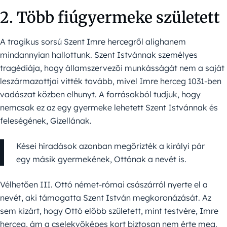
2. Több fiúgyermeke született
A tragikus sorsú Szent Imre hercegről alighanem
mindannyian hallottunk. Szent Istvánnak személyes
tragédiája, hogy államszervezői munkásságát nem a saját
leszármazottjai vitték tovább, mivel Imre herceg 1031-ben
vadászat közben elhunyt. A forrásokból tudjuk, hogy
nemcsak ez az egy gyermeke lehetett Szent Istvánnak és
feleségének, Gizellának.
Kései híradások azonban megőrizték a királyi pár
egy másik gyermekének, Ottónak a nevét is.
Vélhetően III. Ottó német-római császárról nyerte el a
nevét, aki támogatta Szent István megkoronázását. Az
sem kizárt, hogy Ottó előbb született, mint testvére, Imre
herceg, ám a cselekvőképes kort biztosan nem érte meg.