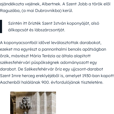
ajándékozta vejének, Albertnek. A Szent Jobb a török elől
Raguzába, (a mai Dubrovnikba) kerül.
Szintén itt őrizték Szent István koponyáját, alsó
állkapcsát és lábszárcsontját.
A koponyacsontból idővel leválasztottak darabokat,
ezeket ma egyrészt a pannonhalmi bencés apátságban
őrzik, másrészt Mária Terézia az általa alapított
székesfehérvári püspökségnek adományozott egy
darabot. De Székesfehérvár őriz egy ujjcsont-darabot
Szent Imre herceg ereklyéjéből is, amelyet 1930-ban kapott
Aachenből halálának 900. évfordulójának tiszteletére.