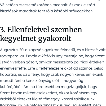
Vélhetően csecsemőkorában meghalt, és csak elszórt
híradások maradtak fent róla későbbi szövegekben.
3. Ellenfeleivel szemben
kegyelmet gyakorolt
Augusztus 20-a kapcsán gyakran felmerül, és a híressé vált
rockopera, az
István a király
is úgy mutatja be, hogy Szent
István vérben gázolt, amikor messzelátó politikai érdekeit
érvényesítette. Erre a feltételezésre okot ad számos belső
háborúja, és az a tény, hogy csak nagyon kevés emlékünk
maradt fent a kereszténység előtti magyarság
kultúrájából. Ám ha tüzetesebben megvizsgáljuk, hogy
Szent István miként cselekedett, akkor korántsem egy
érdekből életeket kioltó tömeggyilkossal találkozunk.
Koppány, aki vélhetően dinasztikus riválisa lehetett, nem