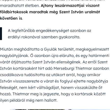
maradhatott életben.
Ajtony leszármazottjai viszont
földbirtokosok maradtak még Szent István uralmát
követően is
.
A legfeltűnőbb engedékenységet azonban az
erdélyi rokonával szemben gyakorolta.
Miután meghódította a Gyulák területét, megkegyelmezett
nagybátyjának. Ő azonban újra elárulta, és egy határmenti
várát átjátszotta Szent István ellenségének. Az erről Szent
István kortársaként hírt adó Merseburgi Thietmar azonban
csodálkozva tudósította az utókort arról, hogy amikor
István visszaszerezte a várat és foglyul ejtette nagybátyja
feleségét, nem kért váltságdíjat, hanem visszaküldte őt
hozzá. Thietmar meg is jegyezte, hogy a kortársak között
ilyen példáról még nem hallott.