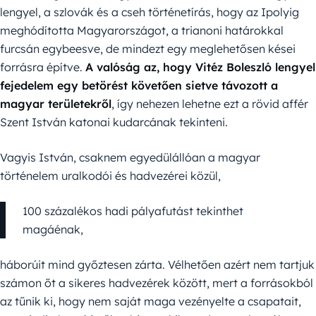
lengyel, a szlovák és a cseh történetírás, hogy az Ipolyig
meghódította Magyarországot, a trianoni határokkal
furcsán egybeesve, de mindezt egy meglehetősen kései
forrásra építve.
A valóság az, hogy Vitéz Boleszló lengyel
fejedelem egy betörést követően sietve távozott a
magyar területekről
, így nehezen lehetne ezt a rövid affér
Szent István katonai kudarcának tekinteni.
Vagyis István, csaknem egyedülállóan a magyar
történelem uralkodói és hadvezérei közül,
100 százalékos hadi pályafutást tekinthet
magáénak,
háborúit mind győztesen zárta. Vélhetően azért nem tartjuk
számon őt a sikeres hadvezérek között, mert a forrásokból
az tűnik ki, hogy nem saját maga vezényelte a csapatait,