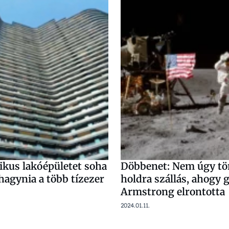
ikus lakóépületet soha
Döbbenet: Nem úgy tör
hagynia a több tízezer
holdra szállás, ahogy 
Armstrong elrontotta
2024.01.11.