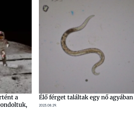
tént a
Élő férget találtak egy nő agyában
gondoltuk,
2023.08.29.