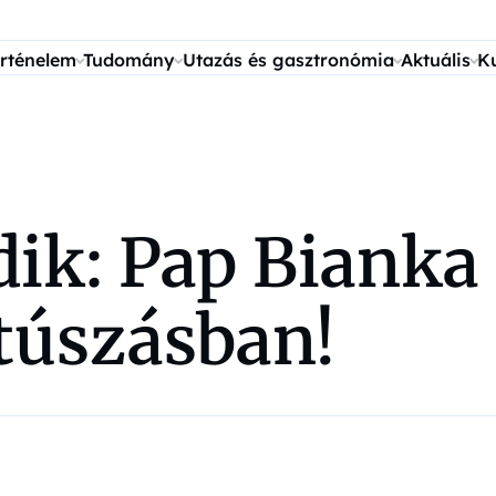
rténelem
Tudomány
Utazás és gasztronómia
Aktuális
K
ik: Pap Bianka
túszásban!