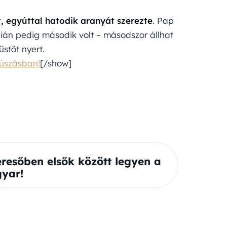
, egyúttal hatodik aranyát szerezte
. Pap
pián pedig második volt – másodszor állhat
stöt nyert.
óúszásban!
[/show]
eresőben elsők között legyen a
yar!