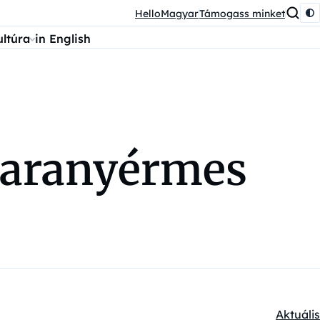
HelloMagyar
Támogass minket
ultúra
in English
 aranyérmes
Aktuális