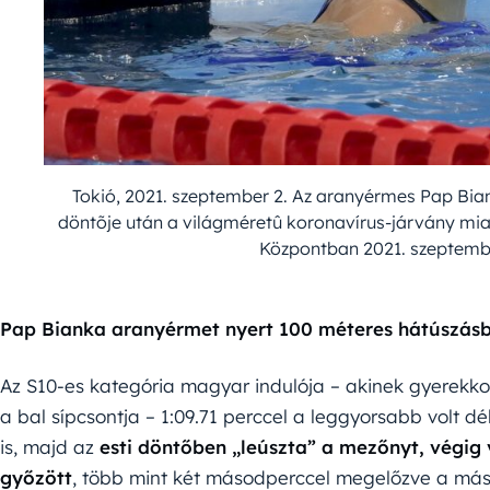
Tokió, 2021. szeptember 2. Az aranyérmes Pap Bia
döntõje után a világméretû koronavírus-járvány miat
Központban 2021. szeptembe
Pap Bianka aranyérmet nyert 100 méteres hátúszásba
Az S10-es kategória magyar indulója – akinek gyerekkor
a bal sípcsontja – 1:09.71 perccel a leggyorsabb volt dé
is, majd az
esti döntőben „leúszta” a mezőnyt, végig 
győzött
, több mint két másodperccel megelőzve a máso