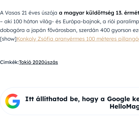
A Vasas 21 éves úszója
a magyar küldöttség 13. érmét
– aki 100 háton világ- és Európa-bajnok, a riói paralim
dobogóra a japán fővárosban, szerdán 400 gyorson ezü
[show]
Konkoly Zsófia aranyérmes 100 méteres pillang
Címkék:
Tokió 2020
úszás
Itt állíthatod be, hogy a Google k
HelloMag