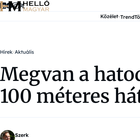
Ugrás a tartalomra
Közélet
Trend
Tö
Hírek
Aktuális
Megvan a hatod
100 méteres há
Szerk