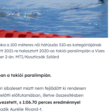
nka a 100 méteres nõi hátúszás S10-es kategóriájának
t 2021-re halasztott 2020-as tokiói paralimpián a Vizes
r 2-án. MTI/Koszticsák Szilárd
n a tokiói paralimpián.
i síbaleset miatt nem fejlődött ki rendesen
lelőtti előfutamában, illetve összesítésben
vezetett, s 1:06.70 perces eredménnyel
dik Aurélie Rivard-t.