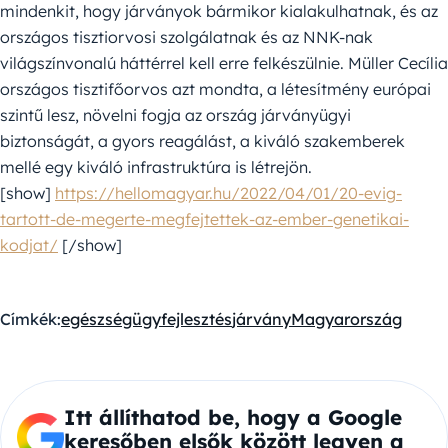
mindenkit, hogy járványok bármikor kialakulhatnak, és az
országos tisztiorvosi szolgálatnak és az NNK-nak
világszínvonalú háttérrel kell erre felkészülnie. Müller Cecília
országos tisztifőorvos azt mondta, a létesítmény európai
szintű lesz, növelni fogja az ország járványügyi
biztonságát, a gyors reagálást, a kiváló szakemberek
mellé egy kiváló infrastruktúra is létrejön.
[show]
https://hellomagyar.hu/2022/04/01/20-evig-
tartott-de-megerte-megfejtettek-az-ember-genetikai-
kodjat/
[/show]
Címkék:
egészségügy
fejlesztés
járvány
Magyarország
Itt állíthatod be, hogy a Google
keresőben elsők között legyen a