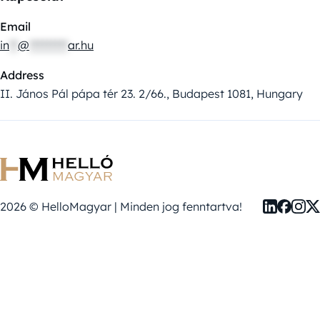
Email
in
**
@
*********
ar.hu
Address
II. János Pál pápa tér 23. 2/66., Budapest 1081, Hungary
2026 © HelloMagyar | Minden jog fenntartva!