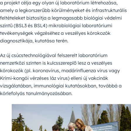
a projekt célja egy olyan új laboratórium létrehozása,
amely a legkorszerűbb körülményeket és infrastrukturális
feltételeket biztosítja a legmagasabb biológiai védelmi
szintű (BSL3 és BSL4) mikrobiológiai laboratóriumi
tevékenységek végzéséhez a veszélyes kórokozók
diagnosztikája, kutatása terén.
Az új csúcstechnológiával felszerelt laboratórium
nemzetközi szinten is kulcsszereplő lesz a veszélyes
kórokozók (pl. koronavírus, madárinfluenza vírus vagy
Krími-kongói vérzéses láz vírus) elleni új vakcinák
vizsgálatában, immunológiai kutatásokban, továbbá a
kórlefolyás tanulmányozásában.