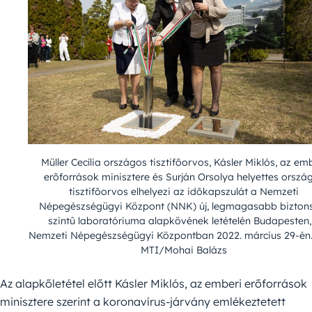
Müller Cecília országos tisztifõorvos, Kásler Miklós, az em
erõforrások minisztere és Surján Orsolya helyettes orszá
tisztifõorvos elhelyezi az idõkapszulát a Nemzeti
Népegészségügyi Központ (NNK) új, legmagasabb bizton
szintû laboratóriuma alapkövének letételén Budapesten,
Nemzeti Népegészségügyi Központban 2022. március 29-én.
MTI/Mohai Balázs
Az alapkőletétel előtt Kásler Miklós, az emberi erőforrások
minisztere szerint a koronavírus-járvány emlékeztetett