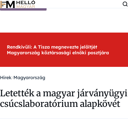
Ugrás a tartalomra
Rendkívüli: A Tisza megnevezte jelöltjét
Magyarország köztársasági elnöki posztjára
Hírek
Magyarország
Letették a magyar járványügyi
csúcslaboratórium alapkövét