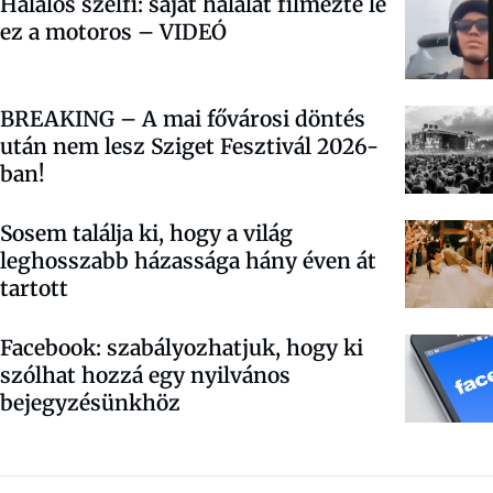
Halálos szelfi: saját halálát filmezte le
ez a motoros – VIDEÓ
BREAKING – A mai fővárosi döntés
után nem lesz Sziget Fesztivál 2026-
ban!
Sosem találja ki, hogy a világ
leghosszabb házassága hány éven át
tartott
Facebook:
szabályozhatjuk, hogy ki
szólhat hozzá egy nyilvános
bejegyzésünkhöz