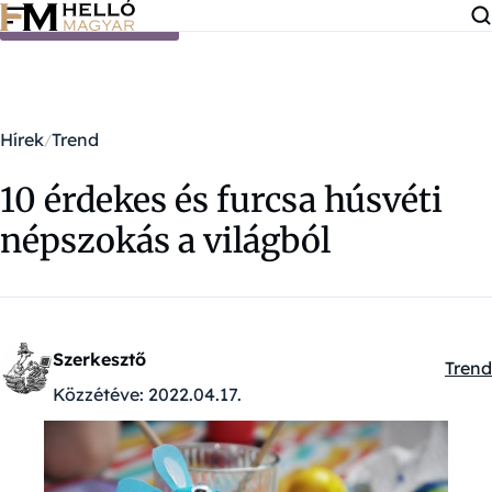
Ugrás a tartalomra
Hírek
Trend
10 érdekes és furcsa húsvéti
népszokás a világból
Szerkesztő
Trend
Kateg
Közzétéve:
2022.04.17.