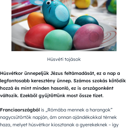
Húsvéti tojások
Húsvétkor ünnepeljük Jézus feltámadását, ez a nap a
legfontosabb keresztény ünnep. Számos szokás kötődik
hozzá és mint minden hasonló, ez is országonként
változik. Ezekből gyűjtöttünk most össze tízet.
Franciaországból
is „Rómába mennek a harangok”
nagycsütörtök napján, ám onnan ajándékokkal térnek
haza, melyet húsvétkor kiosztanak a gyerekeknek – így