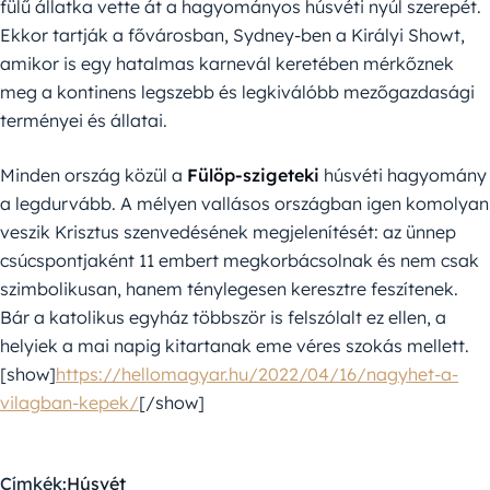
fülű állatka vette át a hagyományos húsvéti nyúl szerepét.
Ekkor tartják a fővárosban, Sydney-ben a Királyi Showt,
amikor is egy hatalmas karnevál keretében mérkőznek
meg a kontinens legszebb és legkiválóbb mezőgazdasági
terményei és állatai.
Minden ország közül a
Fülöp-szigeteki
húsvéti hagyomány
a legdurvább. A mélyen vallásos országban igen komolyan
veszik Krisztus szenvedésének megjelenítését: az ünnep
csúcspontjaként 11 embert megkorbácsolnak és nem csak
szimbolikusan, hanem ténylegesen keresztre feszítenek.
Bár a katolikus egyház többször is felszólalt ez ellen, a
helyiek a mai napig kitartanak eme véres szokás mellett.
[show]
https://hellomagyar.hu/2022/04/16/nagyhet-a-
vilagban-kepek/
[/show]
Címkék:
Húsvét