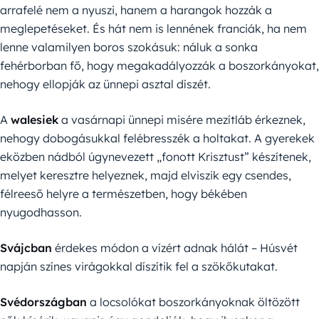
arrafelé nem a nyuszi, hanem a harangok hozzák a
meglepetéseket. És hát nem is lennének franciák, ha nem
lenne valamilyen boros szokásuk: náluk a sonka
fehérborban fő, hogy megakadályozzák a boszorkányokat,
nehogy ellopják az ünnepi asztal díszét.
A
walesiek
a vasárnapi ünnepi misére mezítláb érkeznek,
nehogy dobogásukkal felébresszék a holtakat. A gyerekek
eközben nádból úgynevezett „fonott Krisztust” készítenek,
melyet keresztre helyeznek, majd elviszik egy csendes,
félreeső helyre a természetben, hogy békében
nyugodhasson.
Svájcban
érdekes módon a vízért adnak hálát – Húsvét
napján színes virágokkal díszítik fel a szökőkutakat.
Svédországban
a locsolókat boszorkányoknak öltözött