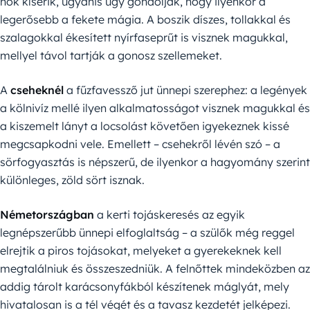
nők kísérik, ugyanis úgy gondolják, hogy ilyenkor a
legerősebb a fekete mágia. A boszik díszes, tollakkal és
szalagokkal ékesített nyírfaseprűt is visznek magukkal,
mellyel távol tartják a gonosz szellemeket.
A
cseheknél
a fűzfavessző jut ünnepi szerephez: a legények
a kölnivíz mellé ilyen alkalmatosságot visznek magukkal és
a kiszemelt lányt a locsolást követően igyekeznek kissé
megcsapkodni vele. Emellett – csehekről lévén szó – a
sörfogyasztás is népszerű, de ilyenkor a hagyomány szerint
különleges, zöld sört isznak.
Németországban
a kerti tojáskeresés az egyik
legnépszerűbb ünnepi elfoglaltság – a szülők még reggel
elrejtik a piros tojásokat, melyeket a gyerekeknek kell
megtalálniuk és összeszedniük. A felnőttek mindeközben az
addig tárolt karácsonyfákból készítenek máglyát, mely
hivatalosan is a tél végét és a tavasz kezdetét jelképezi.