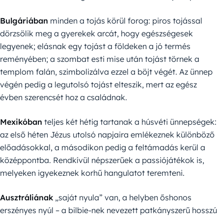
Bulgáriában
minden a tojás körül forog: piros tojással
dörzsölik meg a gyerekek arcát, hogy egészségesek
legyenek; elásnak egy tojást a földeken a jó termés
reményében; a szombat esti mise után tojást törnek a
templom falán, szimbolizálva ezzel a böjt végét. Az ünnep
végén pedig a legutolsó tojást elteszik, mert az egész
évben szerencsét hoz a családnak.
Mexikóban
teljes két hétig tartanak a húsvéti ünnepségek:
az első héten Jézus utolsó napjaira emlékeznek különböző
előadásokkal, a másodikon pedig a feltámadás kerül a
középpontba. Rendkívül népszerűek a passiójátékok is,
melyeken igyekeznek korhű hangulatot teremteni.
Ausztráliának
„saját nyula” van, a helyben őshonos
erszényes nyúl – a bilbie-nek nevezett patkányszerű hosszú