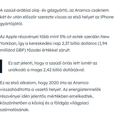
A szaúd-arábiai olaj- és gázgyártó, az Aramco csaknem
két év után először szerezte vissza az első helyet az iPhone
gyártójától.
Az Apple részvényei több mint 5%-ot estek szerdán New
Yorkban, így a kereskedési nap 2,37 billió dolláros (1,94
milliárd GBP) tőzsdei értékkel zárult.
Ez azt jelenti, hogy a szaúdi óriás lett ismét az
uralkodó a maga 2,42 billió dollárjával.
Ez az első alkalom, hogy 2020 óta az Aramco
visszahódította a vezető helyet. Az energiatermelők
részvényei idén jelentős mértékben emelkedtek,
köszönhetően a kőolaj és a földgáz világpiaci
szárnalásának.