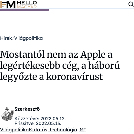
Ugrás a tartalomra
Hírek
Világpolitika
Mostantól nem az Apple a
legértékesebb cég, a háború
legyőzte a koronavírust
Szerkesztő
Közzétéve:
2022.05.12.
Frissítve:
2022.05.13.
Világpolitika
Kutatás, technológia, MI
Kategóriák: