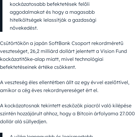
kockázatosabb befektetések felőli
aggodalmakat és hogy a magasabb
hitelköltségek lelassítják a gazdasági
növekedést.
Csütörtökön a japán SoftBank Csoport rekordméretű
veszteséget, 26,2 milliárd dollárt jelentett a Vision Fund
kockázatitőke-alap miatt, mivel technológiai
befektetéseinek értéke csökkent.
A veszteség éles ellentétben állt az egy évvel ezelőttivel,
amikor a cég éves rekordnyereséget ért el.
A kockázatosnak tekintett eszközök piacról való kilépése
szintén hozzájárult ahhoz, hogy a Bitcoin árfolyama 27.000
dollár alá süllyedjen.
A világ legnagyobb és legismertebb