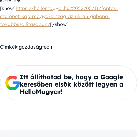
keresnek.
[show]
https://hellomagyar.hu/2022/05/11/fontos-
szerepet-kap-magyarorszag-az-ukran-gabona-
tovabbszallitasaban/
[/show]
Címkék:
gazdaság
tech
Itt állíthatod be, hogy a Google
keresőben elsők között legyen a
HelloMagyar!