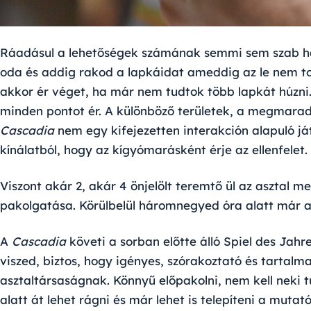
Ráadásul a lehetőségek számának semmi sem szab hat
oda és addig rakod a lapkáidat ameddig az le nem tolj
akkor ér véget, ha már nem tudtok több lapkát húzn
minden pontot ér. A különböző területek, a megmarad
Cascadia
nem egy kifejezetten interakción alapuló ját
kínálatból, hogy az kígyómarásként érje az ellenfelet.
Viszont akár 2, akár 4 önjelölt teremtő ül az asztal m
pakolgatása. Körülbelül háromnegyed óra alatt már ak
A
Cascadia
követi a sorban előtte álló Spiel des Jah
viszed, biztos, hogy igényes, szórakoztató és tartalma
asztaltársaságnak. Könnyű előpakolni, nem kell neki t
alatt át lehet rágni és már lehet is telepíteni a muta