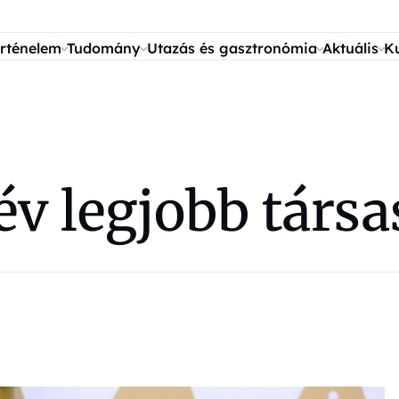
rténelem
Tudomány
Utazás és gasztronómia
Aktuális
K
év legjobb társa