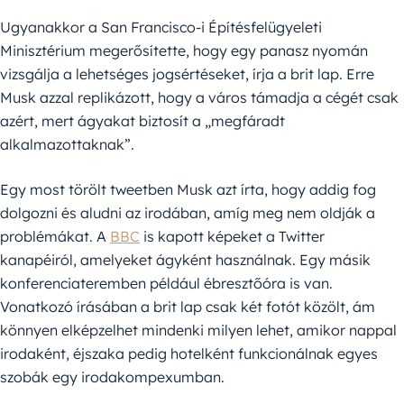
Ugyanakkor a San Francisco-i Építésfelügyeleti
Minisztérium megerősítette, hogy egy panasz nyomán
vizsgálja a lehetséges jogsértéseket, írja a brit lap. Erre
Musk azzal replikázott, hogy a város támadja a cégét csak
azért, mert ágyakat biztosít a „megfáradt
alkalmazottaknak”.
Egy most törölt tweetben Musk azt írta, hogy addig fog
dolgozni és aludni az irodában, amíg meg nem oldják a
problémákat. A
BBC
is kapott képeket a Twitter
kanapéiról, amelyeket ágyként használnak. Egy másik
konferenciateremben például ébresztőóra is van.
Vonatkozó írásában a brit lap csak két fotót közölt, ám
könnyen elképzelhet mindenki milyen lehet, amikor nappal
irodaként, éjszaka pedig hotelként funkcionálnak egyes
szobák egy irodakompexumban.