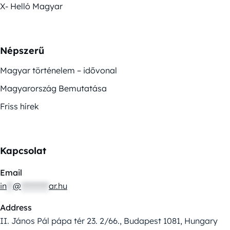
X- Helló Magyar
Népszerű
Magyar történelem – idővonal
Magyarország Bemutatása
Friss hírek
Kapcsolat
Email
in
**
@
*********
ar.hu
Address
II. János Pál pápa tér 23. 2/66., Budapest 1081, Hungary