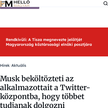
Ugrás a tartalomra
Rendkívüli: A Tisza megnevezte jelöltjét
Magyarország köztársasági elnöki posztjára
Hírek
Aktuális
Musk beköltözteti az
alkalmazottait a Twitter-
központba, hogy többet
tudjanak dolgozni