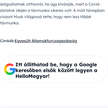
dolgozhatnak otthonról, ha úgy kívánják, mert a Covid-
zárlatok idején a távmunka sikeres volt. A múlt hónapban
viszont Musk világossá tette, hogy nem lesz többé
távmunka.
Címkék:
Egyesült Államok
furcsa
gazdaság
Itt állíthatod be, hogy a Google
keresőben elsők között legyen a
HelloMagyar!