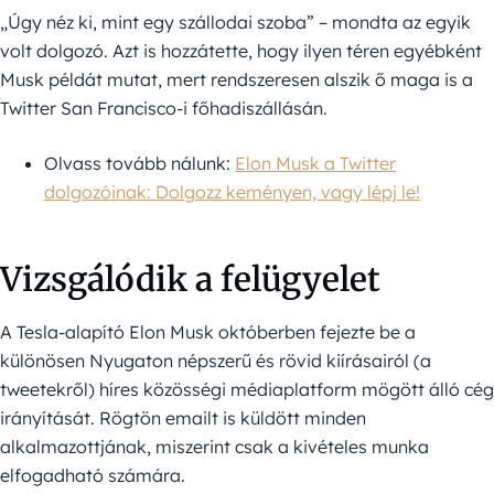
„Úgy néz ki, mint egy szállodai szoba” – mondta az egyik
volt dolgozó. Azt is hozzátette, hogy ilyen téren egyébként
Musk példát mutat, mert rendszeresen alszik ő maga is a
Twitter San Francisco-i főhadiszállásán.
Olvass tovább nálunk:
Elon Musk a Twitter
dolgozóinak: Dolgozz keményen, vagy lépj le!
Vizsgálódik a felügyelet
A Tesla-alapító Elon Musk októberben fejezte be a
különösen Nyugaton népszerű és rövid kiírásairól (a
tweetekről) híres közösségi médiaplatform mögött álló cég
irányítását. Rögtön emailt is küldött minden
alkalmazottjának, miszerint csak a kivételes munka
elfogadható számára.