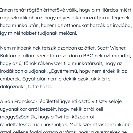
Innen tehát rögtön érthetővé válik, hogy a milliárdos miért
ragaszkodik ahhoz, hogy egyes alkalmazottjai ne térjenek
haza munka után, hanem az otthonukat hozzák az irodába,
így minél többet tudjanak melózni.
Nem mindenkinek tetszik azonban az ötlet. Scott Wiener,
Kalifornia állam szenátora szerdán a BBC-nek azt mondta,
hogy az új főnök rákényszeríti a munkatársait, hogy az
irodákban aludjanak. „Egyértelmű, hogy nem érdeklik az
emberek. Egyáltalán nem érdeklik azok, akik érte
dolgoznak”, tette hozzá.
A San Francisco-i épületfelügyeleti osztály tisztviselője
ugyanakkor arról beszélt, hogy nekik arról kell
meggyőződniük, hogy a Twitter-központot
rendeltetésszerűen használják. Musk szerint viszont inkább
azzal kellene foglalkozzon a város, hogy a gyermekek ne