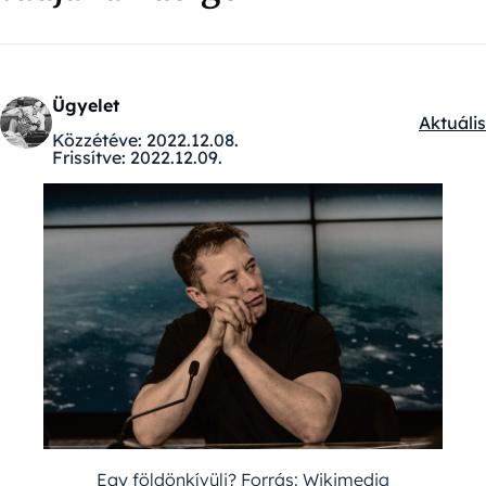
Ügyelet
Aktuális
Kategór
Közzétéve:
2022.12.08.
Frissítve:
2022.12.09.
Egy földönkívüli? Forrás: Wikimedia