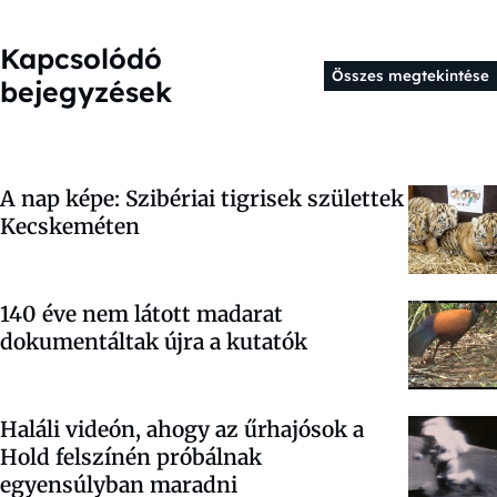
Kapcsolódó
Összes megtekintése
bejegyzések
A nap képe: Szibériai tigrisek születtek
Kecskeméten
140 éve nem látott madarat
dokumentáltak újra a kutatók
Haláli videón, ahogy az űrhajósok a
Hold felszínén próbálnak
egyensúlyban maradni