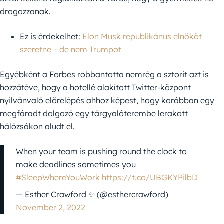
drogozzanak.
Ez is érdekelhet:
Elon Musk republikánus elnököt
szeretne – de nem Trumpot
Egyébként a Forbes robbantotta nemrég a sztorit azt is
hozzátéve, hogy a hotellé alakított Twitter-központ
nyilvánvaló előrelépés ahhoz képest, hogy korábban egy
megfáradt dolgozó egy tárgyalóterembe lerakott
hálózsákon aludt el.
When your team is pushing round the clock to
make deadlines sometimes you
#SleepWhereYouWork
https://t.co/UBGKYPilbD
— Esther Crawford ✨ (@esthercrawford)
November 2, 2022