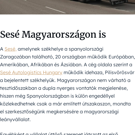
Sesé Magyarországon is
A
Sesé,
amelynek székhelye a spanyolországi
Zaragozában található, 20 országban működik Európában,
Amerikában, Afrikában és Ázsiában. A cég oldala szerint a
Sesé Autologistics Hungary
működik idehaza, Pilisvörösvár
a bejelentett székhelyük. Magyarországon nem várható a
tesztidőszakban a dupla nyerges vontatók megjelenése,
hiszen még Spanyolországban is külön engedéllyel
közlekedhetnek csak a már említett útszakaszon, mondta
el szerkesztőségünk megkersésére a magyarországi
leányvállalat.
Egyébként a vállalat úttörő szerepet játszott az első