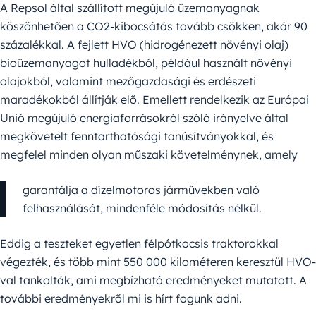
A Repsol által szállított megújuló üzemanyagnak
köszönhetően a CO2-kibocsátás tovább csökken, akár 90
százalékkal. A fejlett HVO (hidrogénezett növényi olaj)
bioüzemanyagot hulladékból, például használt növényi
olajokból, valamint mezőgazdasági és erdészeti
maradékokból állítják elő. Emellett rendelkezik az Európai
Unió megújuló energiaforrásokról szóló irányelve által
megkövetelt fenntarthatósági tanúsítványokkal, és
megfelel minden olyan műszaki követelménynek, amely
garantálja a dízelmotoros járművekben való
felhasználását, mindenféle módosítás nélkül.
Eddig a teszteket egyetlen félpótkocsis traktorokkal
végezték, és több mint 550 000 kilométeren keresztül HVO-
val tankolták, ami megbízható eredményeket mutatott. A
további eredményekről mi is hírt fogunk adni.