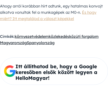
Ahogy arról korábban hírt adtunk, egy hatalmas konvojt
alkotva vonultak fel a munkagépek az M0-n.
És hogy
miért? Itt megtalálod a választ képekkel
Címkék:
környezetvédelem
közlekedés
közúti forgalom
Magyarország
Spanyolország
Itt állíthatod be, hogy a Google
keresőben elsők között legyen a
HelloMagyar!