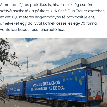
A mostani újítás praktikus is, hiszen szükség esetén
szétválaszthatók a pótkocsik. A Sesé Duo Trailer esetében
ez két 13,6 méteres hagyományos félpótkocsit jelent,
amelyeket egy dollyval kötnek össze, és egy 70 tonna
vontatási kapacitású teherautó húz.