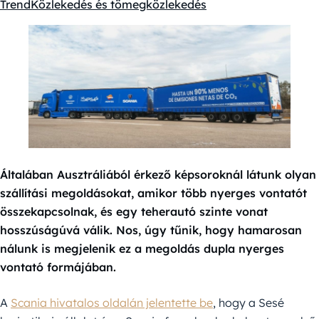
Trend
Közlekedés és tömegközlekedés
Kategóriák:
Általában Ausztráliából érkező képsoroknál látunk olyan
szállítási megoldásokat, amikor több nyerges vontatót
összekapcsolnak, és egy teherautó szinte vonat
hosszúságúvá válik. Nos, úgy tűnik, hogy hamarosan
nálunk is megjelenik ez a megoldás dupla nyerges
vontató formájában.
A
Scania hivatalos oldalán jelentette be
, hogy a Sesé