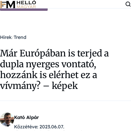
Ugrás a tartalomra
Hírek
Trend
Már Európában is terjed a
dupla nyerges vontató,
hozzánk is elérhet ez a
vívmány? – képek
Kató Alpár
Közzétéve:
2023.06.07.