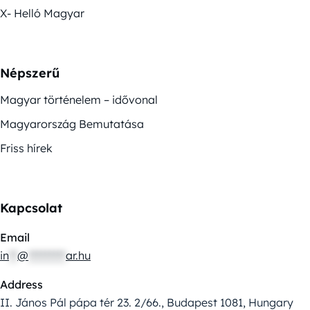
X- Helló Magyar
Népszerű
Magyar történelem – idővonal
Magyarország Bemutatása
Friss hírek
Kapcsolat
Email
in
**
@
*********
ar.hu
Address
II. János Pál pápa tér 23. 2/66., Budapest 1081, Hungary