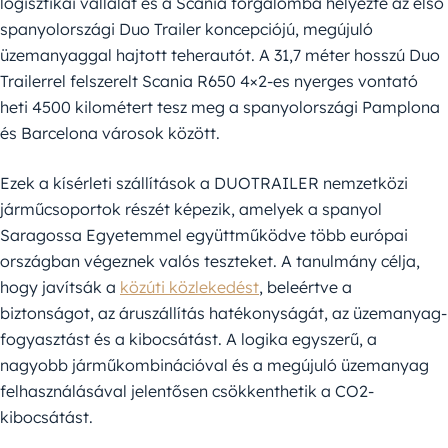
logisztikai vállalat és a Scania forgalomba helyezte az első
spanyolországi Duo Trailer koncepciójú, megújuló
üzemanyaggal hajtott teherautót. A 31,7 méter hosszú Duo
Trailerrel felszerelt Scania R650 4×2-es nyerges vontató
heti 4500 kilométert tesz meg a spanyolországi Pamplona
és Barcelona városok között.
Ezek a kísérleti szállítások a DUOTRAILER nemzetközi
járműcsoportok részét képezik, amelyek a spanyol
Saragossa Egyetemmel együttműködve több európai
országban végeznek valós teszteket. A tanulmány célja,
hogy javítsák a
közúti közlekedést
, beleértve a
biztonságot, az áruszállítás hatékonyságát, az üzemanyag-
fogyasztást és a kibocsátást. A logika egyszerű, a
nagyobb járműkombinációval és a megújuló üzemanyag
felhasználásával jelentősen csökkenthetik a CO2-
kibocsátást.