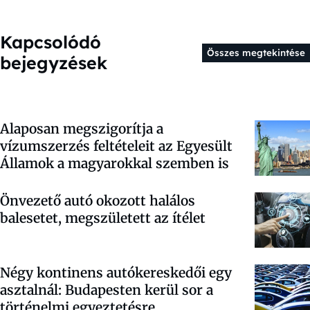
Kapcsolódó
Összes megtekintése
bejegyzések
Alaposan megszigorítja a
vízumszerzés feltételeit az Egyesült
Államok a magyarokkal szemben is
Önvezető autó okozott halálos
balesetet, megszületett az ítélet
Négy kontinens autókereskedői egy
asztalnál: Budapesten kerül sor a
történelmi egyeztetésre