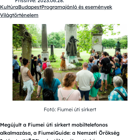
Frissítve:
2023.06.28.
Kultúra
Budapest
Programajánló és események
Kategóriák:
Világtörténelem
Fotó: Fiumei úti sírkert
Megújult a Fiumei úti sírkert mobiltelefonos
alkalmazása, a FiumeiGuide: a Nemzeti Örökség