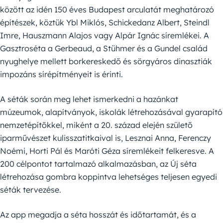
között az idén 150 éves Budapest arculatát meghatározó
építészek, köztük Ybl Miklós, Schickedanz Albert, Steindl
Imre, Hauszmann Alajos vagy Alpár Ignác síremlékei. A
Gasztroséta a Gerbeaud, a Stühmer és a Gundel család
nyughelye mellett borkereskedő és sörgyáros dinasztiák
impozáns sírépítményeit is érinti.
A séták során meg lehet ismerkedni a hazánkat
múzeumok, alapítványok, iskolák létrehozásával gyarapító
nemzetépítőkkel, miként a 20. század elején születő
iparművészet kulisszatitkaival is, Lesznai Anna, Ferenczy
Noémi, Horti Pál és Maróti Géza síremlékeit felkeresve. A
200 célpontot tartalmazó alkalmazásban, az Új séta
létrehozása gombra koppintva lehetséges teljesen egyedi
séták tervezése.
Az app megadja a séta hosszát és időtartamát, és a