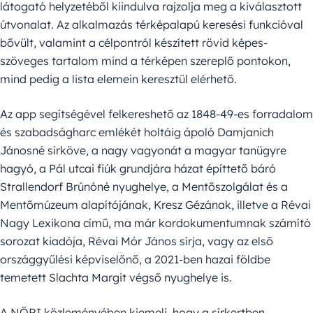
látogató helyzetéből kiindulva rajzolja meg a kiválasztott
útvonalat. Az alkalmazás térképalapú keresési funkcióval
bővült, valamint a célpontról készített rövid képes-
szöveges tartalom mind a térképen szereplő pontokon,
mind pedig a lista elemein keresztül elérhető.
Az app segítségével felkereshető az 1848-49-es forradalom
és szabadságharc emlékét holtáig ápoló Damjanich
Jánosné sírköve, a nagy vagyonát a magyar tanügyre
hagyó, a Pál utcai fiúk grundjára házat építtető báró
Strallendorf Brúnóné nyughelye, a Mentőszolgálat és a
Mentőmúzeum alapítójának, Kresz Gézának, illetve a Révai
Nagy Lexikona című, ma már kordokumentumnak számító
sorozat kiadója, Révai Mór János sírja, vagy az első
országgyűlési képviselőnő, a 2021-ben hazai földbe
temetett Slachta Margit végső nyughelye is.
A NÖRI közleményében kiemeli, hogy a sírkertben