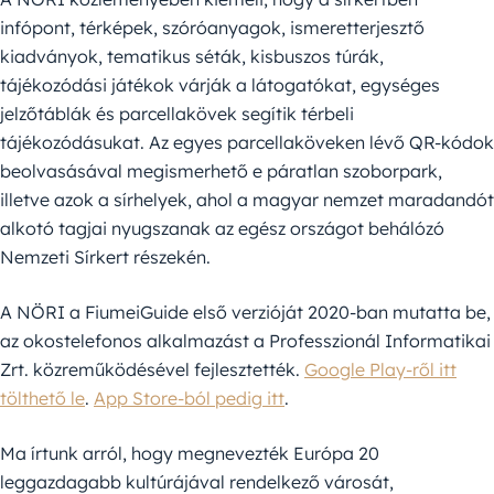
infópont, térképek, szóróanyagok, ismeretterjesztő
kiadványok, tematikus séták, kisbuszos túrák,
tájékozódási játékok várják a látogatókat, egységes
jelzőtáblák és parcellakövek segítik térbeli
tájékozódásukat. Az egyes parcellaköveken lévő QR-kódok
beolvasásával megismerhető e páratlan szoborpark,
illetve azok a sírhelyek, ahol a magyar nemzet maradandót
alkotó tagjai nyugszanak az egész országot behálózó
Nemzeti Sírkert részekén.
A NÖRI a FiumeiGuide első verzióját 2020-ban mutatta be,
az okostelefonos alkalmazást a Professzionál Informatikai
Zrt. közreműködésével fejlesztették.
Google Play-ről itt
tölthető le
.
App Store-ból pedig itt
.
Ma írtunk arról, hogy megnevezték Európa 20
leggazdagabb kultúrájával rendelkező városát,