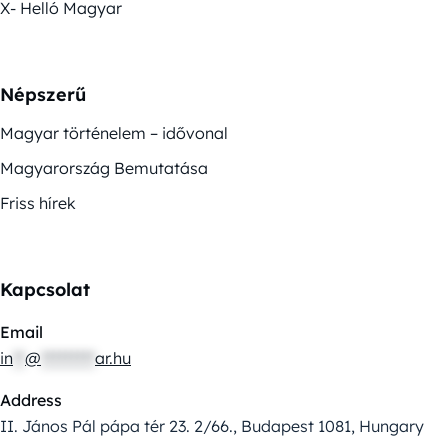
X- Helló Magyar
Népszerű
Magyar történelem – idővonal
Magyarország Bemutatása
Friss hírek
Kapcsolat
Email
in
**
@
*********
ar.hu
Address
II. János Pál pápa tér 23. 2/66., Budapest 1081, Hungary