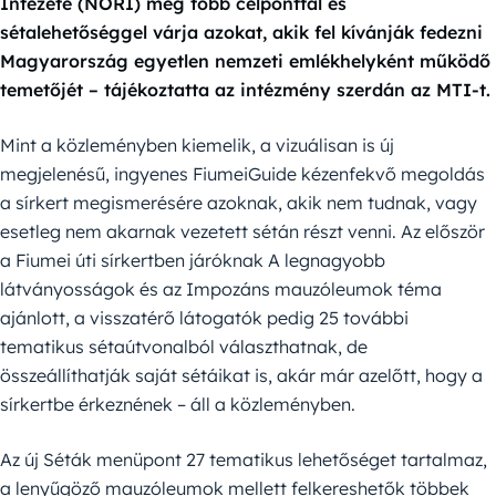
Intézete (NÖRI) még több célponttal és
sétalehetőséggel várja azokat, akik fel kívánják fedezni
Magyarország egyetlen nemzeti emlékhelyként működő
temetőjét – tájékoztatta az intézmény szerdán az MTI-t.
Mint a közleményben kiemelik, a vizuálisan is új
megjelenésű, ingyenes FiumeiGuide kézenfekvő megoldás
a sírkert megismerésére azoknak, akik nem tudnak, vagy
esetleg nem akarnak vezetett sétán részt venni. Az először
a Fiumei úti sírkertben járóknak A legnagyobb
látványosságok és az Impozáns mauzóleumok téma
ajánlott, a visszatérő látogatók pedig 25 további
tematikus sétaútvonalból választhatnak, de
összeállíthatják saját sétáikat is, akár már azelőtt, hogy a
sírkertbe érkeznének – áll a közleményben.
Az új Séták menüpont 27 tematikus lehetőséget tartalmaz,
a lenyűgöző mauzóleumok mellett felkereshetők többek