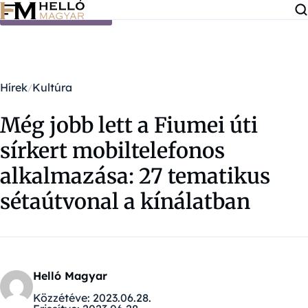
Ugrás a tartalomra
Hírek
Kultúra
Még jobb lett a Fiumei úti
sírkert mobiltelefonos
alkalmazása: 27 tematikus
sétaútvonal a kínálatban
Helló Magyar
Közzétéve:
2023.06.28.