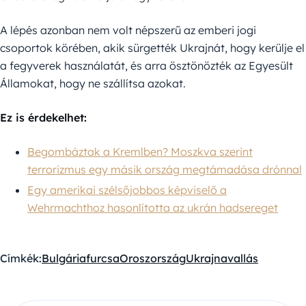
A lépés azonban nem volt népszerű az emberi jogi
csoportok körében, akik sürgették Ukrajnát, hogy kerülje el
a fegyverek használatát, és arra ösztönözték az Egyesült
Államokat, hogy ne szállítsa azokat.
Ez is érdekelhet:
Begombáztak a Kremlben? Moszkva szerint
terrorizmus egy másik ország megtámadása drónnal
Egy amerikai szélsőjobbos képviselő a
Wehrmachthoz hasonlította az ukrán hadsereget
Címkék:
Bulgária
furcsa
Oroszország
Ukrajna
vallás