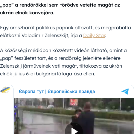
„pap” a rendőrökkel sem törődve vetette magát az
ukrán elnök konvojára.
Egy oroszbarát politikus papnak öltözött, és megpróbálta
elátkozni Volodimir Zelenszkijt, írja a
Daily Star
.
A közösségi médiában közzétett videón látható, amint a
„pap” feszületet tart, és a rendőrség jelenléte ellenére
Zelenszkij járműveinek veti magát, tiltakozva az ukrán
elnök július 6-ai bulgáriai látogatása ellen.