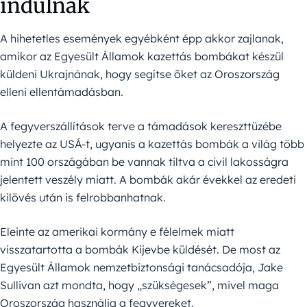
indulnak
A hihetetles események egyébként épp akkor zajlanak,
amikor az Egyesült Államok kazettás bombákat készül
küldeni Ukrajnának, hogy segítse őket az Oroszország
elleni ellentámadásban.
A fegyverszállítások terve a támadások kereszttüzébe
helyezte az USÁ-t, ugyanis a kazettás bombák a világ több
mint 100 országában be vannak tiltva a civil lakosságra
jelentett veszély miatt. A bombák akár évekkel az eredeti
kilövés után is felrobbanhatnak.
Eleinte az amerikai kormány e félelmek miatt
visszatartotta a bombák Kijevbe küldését. De most az
Egyesült Államok nemzetbiztonsági tanácsadója, Jake
Sullivan azt mondta, hogy „szükségesek”, mivel maga
Oroszország használja a fegyvereket.