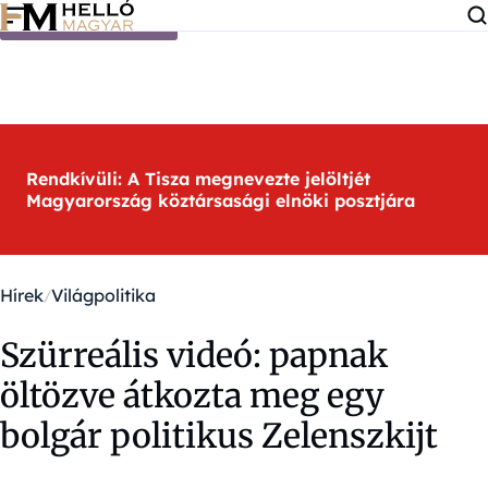
Ugrás a tartalomra
Rendkívüli: A Tisza megnevezte jelöltjét
Magyarország köztársasági elnöki posztjára
Hírek
Világpolitika
Szürreális videó: papnak
öltözve átkozta meg egy
bolgár politikus Zelenszkijt