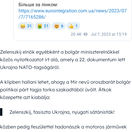
Zelenszkij elnök egyébként a bolgár miniszterelnökkel
közös nyilatkozatot írt alá, amely a 22. dokumentum lett
Ukrajna NATO-tagságáról.
A klipben hallani lehet, ahogy a Mir nevű oroszbarát bolgár
politikai párt tagja torka szakadtából üvölt. Átkok
közepette azt kiabálja:
Zelenszkij, fasiszta Ukrajna, nyugati sátánisták!
közben pedig feszülettel hadonászik a motoros járművek