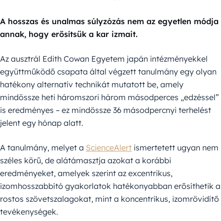
A hosszas és unalmas súlyzózás nem az egyetlen módja
annak, hogy erősítsük a kar izmait.
Az ausztrál Edith Cowan Egyetem japán intézményekkel
együttműködő csapata által végzett tanulmány egy olyan
hatékony alternatív technikát mutatott be, amely
mindössze heti háromszori három másodperces „edzéssel”
is eredményes – ez mindössze 36 másodpercnyi terhelést
jelent egy hónap alatt.
A tanulmány, melyet a
ScienceAlert
ismertetett ugyan nem
széles körű, de alátámasztja azokat a korábbi
eredményeket, amelyek szerint az excentrikus,
izomhosszabbító gyakorlatok hatékonyabban erősíthetik a
rostos szövetszalagokat, mint a koncentrikus, izomrövidítő
tevékenységek.