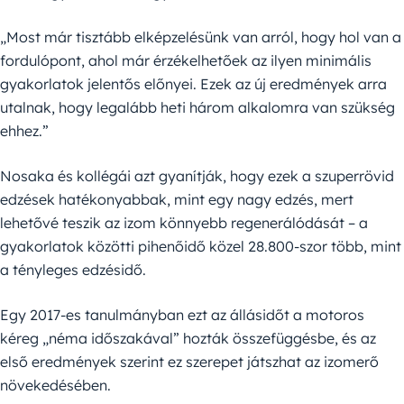
„Most már tisztább elképzelésünk van arról, hogy hol van a
fordulópont, ahol már érzékelhetőek az ilyen minimális
gyakorlatok jelentős előnyei. Ezek az új eredmények arra
utalnak, hogy legalább heti három alkalomra van szükség
ehhez.”
Nosaka és kollégái azt gyanítják, hogy ezek a szuperrövid
edzések hatékonyabbak, mint egy nagy edzés, mert
lehetővé teszik az izom könnyebb regenerálódását – a
gyakorlatok közötti pihenőidő közel 28.800-szor több, mint
a tényleges edzésidő.
Egy 2017-es tanulmányban ezt az állásidőt a motoros
kéreg „néma időszakával” hozták összefüggésbe, és az
első eredmények szerint ez szerepet játszhat az izomerő
növekedésében.