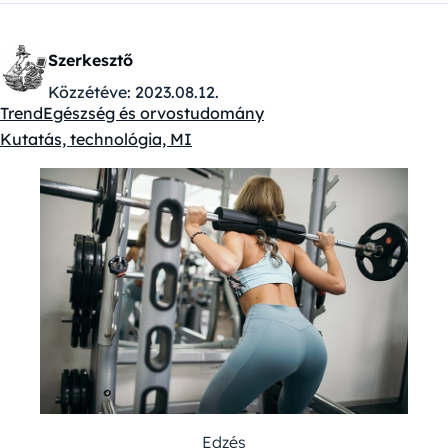
Szerkesztő
Közzétéve:
2023.08.12.
Trend
Egészség és orvostudomány
Kategóriák:
Kutatás, technológia, MI
Edzés