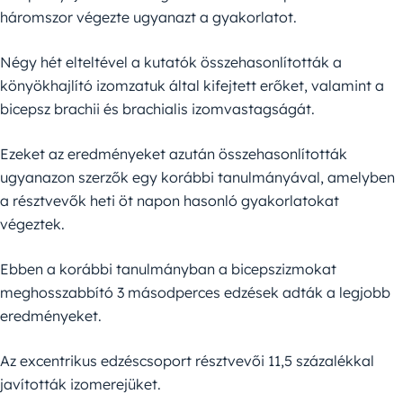
háromszor végezte ugyanazt a gyakorlatot.
Négy hét elteltével a kutatók összehasonlították a
könyökhajlító izomzatuk által kifejtett erőket, valamint a
bicepsz brachii és brachialis izomvastagságát.
Ezeket az eredményeket azután összehasonlították
ugyanazon szerzők egy korábbi tanulmányával, amelyben
a résztvevők heti öt napon hasonló gyakorlatokat
végeztek.
Ebben a korábbi tanulmányban a bicepszizmokat
meghosszabbító 3 másodperces edzések adták a legjobb
eredményeket.
Az excentrikus edzéscsoport résztvevői 11,5 százalékkal
javították izomerejüket.