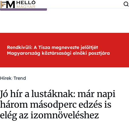
Ugrás a tartalomra
Rendkívüli: A Tisza megnevezte jelöltjét
Magyarország köztársasági elnöki posztjára
Hírek
Trend
Jó hír a lustáknak: már napi
három másodperc edzés is
elég az izomnöveléshez