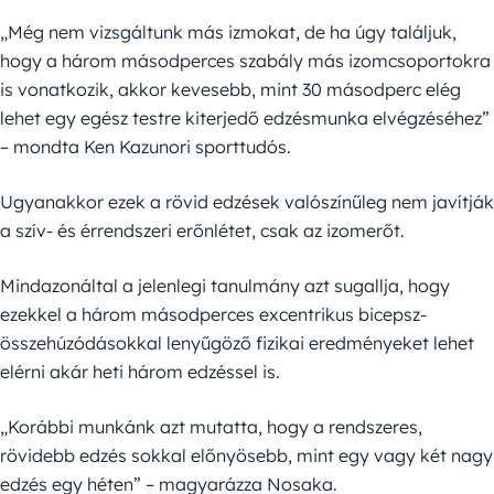
„Még nem vizsgáltunk más izmokat, de ha úgy találjuk,
hogy a három másodperces szabály más izomcsoportokra
is vonatkozik, akkor kevesebb, mint 30 másodperc elég
lehet egy egész testre kiterjedő edzésmunka elvégzéséhez”
– mondta Ken Kazunori sporttudós.
Ugyanakkor ezek a rövid edzések valószínűleg nem javítják
a szív- és érrendszeri erőnlétet, csak az izomerőt.
Mindazonáltal a jelenlegi tanulmány azt sugallja, hogy
ezekkel a három másodperces excentrikus bicepsz-
összehúzódásokkal lenyűgöző fizikai eredményeket lehet
elérni akár heti három edzéssel is.
„Korábbi munkánk azt mutatta, hogy a rendszeres,
rövidebb edzés sokkal előnyösebb, mint egy vagy két nagy
edzés egy héten” – magyarázza Nosaka.