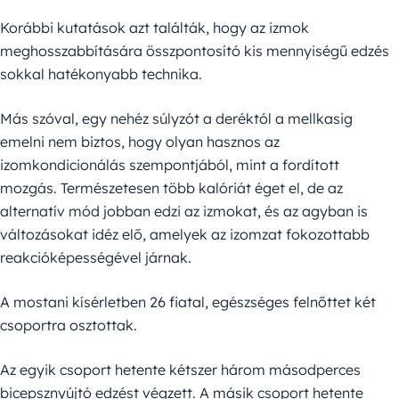
Korábbi kutatások azt találták, hogy az izmok
meghosszabbítására összpontosító kis mennyiségű edzés
sokkal hatékonyabb technika.
Más szóval, egy nehéz súlyzót a deréktól a mellkasig
emelni nem biztos, hogy olyan hasznos az
izomkondicionálás szempontjából, mint a fordított
mozgás. Természetesen több kalóriát éget el, de az
alternatív mód jobban edzi az izmokat, és az agyban is
változásokat idéz elő, amelyek az izomzat fokozottabb
reakcióképességével járnak.
A mostani kísérletben 26 fiatal, egészséges felnőttet két
csoportra osztottak.
Az egyik csoport hetente kétszer három másodperces
bicepsznyújtó edzést végzett. A másik csoport hetente