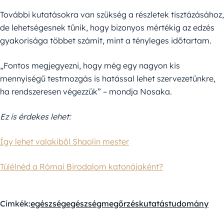
További kutatásokra van szükség a részletek tisztázásához,
de lehetségesnek tűnik, hogy bizonyos mértékig az edzés
gyakorisága többet számít, mint a tényleges időtartam.
„Fontos megjegyezni, hogy még egy nagyon kis
mennyiségű testmozgás is hatással lehet szervezetünkre,
ha rendszeresen végezzük” – mondja Nosaka.
Ez is érdekes lehet:
Így lehet valakiből Shaolin mester
Túlélnéd a Római Birodalom katonájaként?
Címkék:
egészség
egészségmegőrzés
kutatás
tudomány