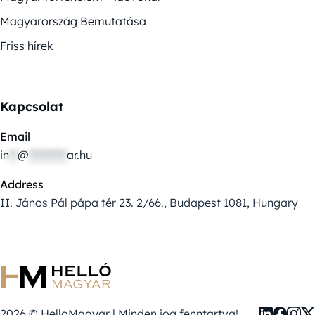
Magyarország Bemutatása
Friss hírek
Kapcsolat
Email
in
**
@
*********
ar.hu
Address
II. János Pál pápa tér 23. 2/66., Budapest 1081, Hungary
2026 © HelloMagyar | Minden jog fenntartva!