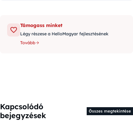
Támogass minket
Légy részese a HelloMagyar fejlesztésének
Tovább
Kapcsolódó
Összes megtekintése
bejegyzések