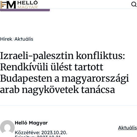
Ugrás a tartalomra
Hírek
Aktuális
Izraeli-palesztin konfliktus:
Rendkívüli ülést tartott
Budapesten a magyarországi
arab nagykövetek tanácsa
Helló Magyar
Aktuális
Kategór
Közzétéve:
2023.10.20.