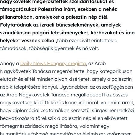
nagykövetek megerősítették szolidaritásukat és
támogatásukat Palesztina iránt, ezekben a nehéz
pillanatokban, amelyeket a palesztin nép átél.
Folytatódnak az izraeli bűncselekmények, amelyek
szándékosan polgári létesítményeket, kórházakat és ima
helyeket vesznek célba ,t
öbb ezer civilt érintettek a
támadások, többségük gyermek és nő volt.
Ahogy a
Daily News Hungary megírta
, az Arab
Nagykövetek Tanácsa megerősítette, hogy kategorikusan
elutasít és elítél minden olyan kísérletet, amely a palesztin
nép kitelepítésére irányul. Ugyanebben az összefüggésben
az Arab Nagykövetek Tanácsa megállapodott az összes
nagykövetség közötti közös koordinációról, valamint arról,
hogy diplomáciai csatornákon keresztül sürgős nemzetközi
beavatkozásra törekszik a palesztin nép ellen elkövetett
tömegmészárlások megállítására, valamint egy
humanitárius folyosó megnyitására élelmiszer, gyógyszer