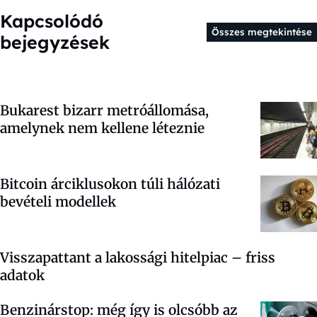
Kapcsolódó
Összes megtekintése
bejegyzések
Bukarest bizarr metróállomása,
amelynek nem kellene léteznie
Bitcoin árciklusokon túli hálózati
bevételi modellek
Visszapattant a lakossági hitelpiac – friss
adatok
Benzinárstop: még így is olcsóbb az