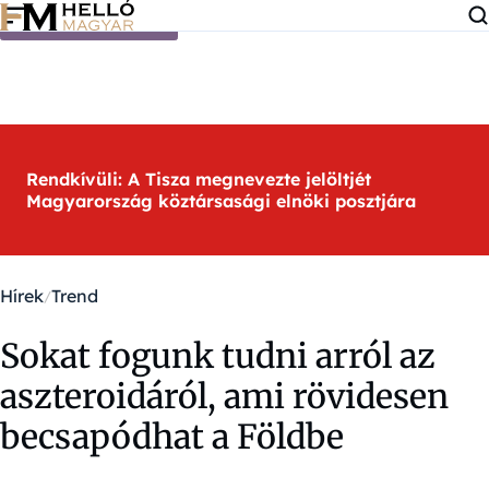
Ugrás a tartalomra
Rendkívüli: A Tisza megnevezte jelöltjét
Magyarország köztársasági elnöki posztjára
Hírek
Trend
Sokat fogunk tudni arról az
aszteroidáról, ami rövidesen
becsapódhat a Földbe