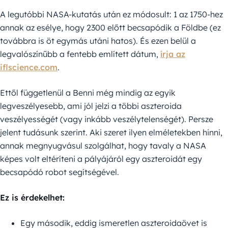
A legutóbbi NASA-kutatás után ez módosult: 1 az 1750-hez
annak az esélye, hogy 2300 előtt becsapódik a Földbe (ez
továbbra is öt egymás utáni hatos). És ezen belül a
legvalószínűbb a fentebb említett dátum,
írja az
iflscience.com
.
Ettől függetlenül a Benni még mindig az egyik
legveszélyesebb, ami jól jelzi a többi aszteroida
veszélyességét (vagy inkább veszélytelenségét). Persze
jelent tudásunk szerint. Aki szeret ilyen elméletekben hinni,
annak megnyugvásul szolgálhat, hogy tavaly a NASA
képes volt eltéríteni a pályájáról egy aszteroidát egy
becsapódó robot segítségével.
Ez is érdekelhet:
Egy második, eddig ismeretlen aszteroidaövet is