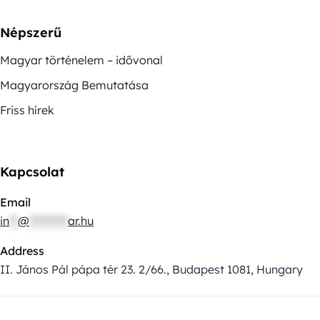
Népszerű
Magyar történelem – idővonal
Magyarország Bemutatása
Friss hírek
Kapcsolat
Email
in
**
@
*********
ar.hu
Address
II. János Pál pápa tér 23. 2/66., Budapest 1081, Hungary