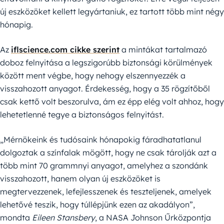
új eszközöket kellett legyártaniuk, ez tartott több mint négy
hónapig.
Az
iflscience.com cikke szerint
a mintákat tartalmazó
doboz felnyitása a legszigorúbb biztonsági körülmények
között ment végbe, hogy nehogy elszennyezzék a
visszahozott anyagot. Érdekesség, hogy a 35 rögzítőből
csak kettő volt beszorulva, ám ez épp elég volt ahhoz, hogy
lehetetlenné tegye a biztonságos felnyitást.
„Mérnökeink és tudósaink hónapokig fáradhatatlanul
dolgoztak a színfalak mögött, hogy ne csak tárolják azt a
több mint 70 grammnyi anyagot, amelyhez a szondánk
visszahozott, hanem olyan új eszközöket is
megtervezzenek, lefejlesszenek és teszteljenek, amelyek
lehetővé teszik, hogy túllépjünk ezen az akadályon”,
mondta
Eileen Stansbery
, a NASA Johnson Űrközpontja