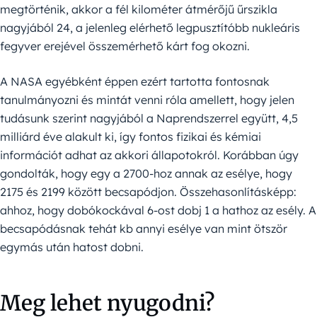
megtörténik, akkor a fél kilométer átmérőjű űrszikla
nagyjából 24, a jelenleg elérhető legpusztítóbb nukleáris
fegyver erejével összemérhető kárt fog okozni.
A NASA egyébként éppen ezért tartotta fontosnak
tanulmányozni és mintát venni róla amellett, hogy jelen
tudásunk szerint nagyjából a Naprendszerrel együtt, 4,5
milliárd éve alakult ki, így fontos fizikai és kémiai
információt adhat az akkori állapotokról. Korábban úgy
gondolták, hogy egy a 2700-hoz annak az esélye, hogy
2175 és 2199 között becsapódjon. Összehasonlításképp:
ahhoz, hogy dobókockával 6-ost dobj 1 a hathoz az esély. A
becsapódásnak tehát kb annyi esélye van mint ötször
egymás után hatost dobni.
Meg lehet nyugodni?