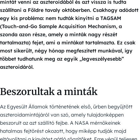
mintát venni az aszteroidából és azt vissza is tudta
szállítani a Földre tavaly októberben. Csakhogy adódott
egy kis probléma: nem tudták kinyitni a TAGSAM
(Touch-and-Go Sample Acquisition Mechanism, a
szonda azon része, amely a minták nagy részét
tartalmazta) fejet, ami a mintákat tartalmazta. Ez csak
most sikerült, négy hónap megfeszített munkával, így
többet tudhatunk meg az egyik „legveszélyesebb”
aszteroidáról.
Beszorultak a minták
Az Egyesült Államok történetének első, űrben begyűjtött
aszteroidamintájáról van szó, amely tulajdonképpen
beszorult az azt szállító fejbe. A NASA mérnökeinek
hatalmas fejtörést okozott, hogy miképp tudják majd
eltávolítani a kinyitást gátló rögzítőket. Erre végül teljesen