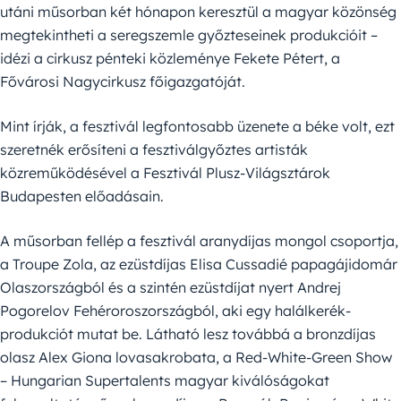
utáni műsorban két hónapon keresztül a magyar közönség
megtekintheti a seregszemle győzteseinek produkcióit –
idézi a cirkusz pénteki közleménye Fekete Pétert, a
Fővárosi Nagycirkusz főigazgatóját.
Mint írják, a fesztivál legfontosabb üzenete a béke volt, ezt
szeretnék erősíteni a fesztiválgyőztes artisták
közreműködésével a Fesztivál Plusz-Világsztárok
Budapesten előadásain.
A műsorban fellép a fesztivál aranydíjas mongol csoportja,
a Troupe Zola, az ezüstdíjas Elisa Cussadié papagájidomár
Olaszországból és a szintén ezüstdíjat nyert Andrej
Pogorelov Fehéroroszországból, aki egy halálkerék-
produkciót mutat be. Látható lesz továbbá a bronzdíjas
olasz Alex Giona lovasakrobata, a Red-White-Green Show
– Hungarian Supertalents magyar kiválóságokat