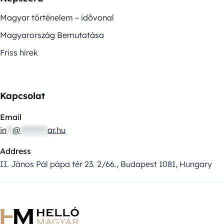
Magyar történelem – idővonal
Magyarország Bemutatása
Friss hírek
Kapcsolat
Email
in
**
@
*********
ar.hu
Address
II. János Pál pápa tér 23. 2/66., Budapest 1081, Hungary