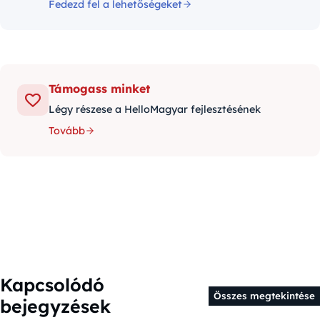
Fedezd fel a lehetőségeket
Támogass minket
Légy részese a HelloMagyar fejlesztésének
Tovább
Kapcsolódó
Összes megtekintése
bejegyzések