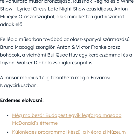
felvonultató műsor bronzdíjasa, Russnák Regina és a White
Show – Lyrical Circus Late Night Show ezüstdíjasa, Anton
Mihejev Oroszországból, akik mindketten gurtniszámot
adnak elő.
Fellép a műsorban továbbá az olasz-spanyol származású
Bruno Macaggi zsonglőr, Anton & Viktor Franke orosz
bohócok, a vietnámi Bui Quoc Huy egy kerékszámmal és a
tajvani Walker Diabolo zsonglőrcsapat is.
A műsor március 17-ig tekinthető meg a Fővárosi
Nagycirkuszban.
Érdemes elolvasni:
Még ma bezár Budapest egyik legforgalmasabb
McDonald’s étterme
Különleges programmal készül a Néprajzi Múzeum