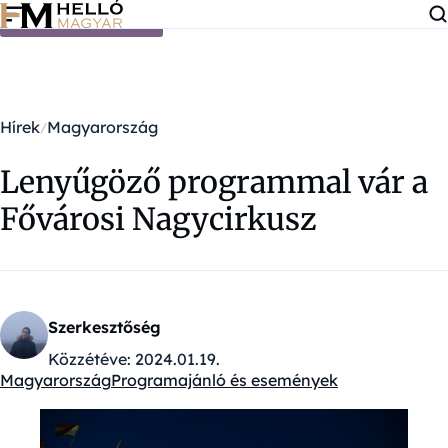
Ugrás a tartalomra
Hírek
Magyarország
Lenyűgöző programmal vár a
Fővárosi Nagycirkusz
Szerkesztőség
Közzétéve:
2024.01.19.
Magyarország
Programajánló és események
Kategóriák: