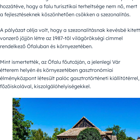
hozzátéve, hogy a falu turisztikai terheltsége nem nő, mert
a fejlesztéseknek köszönhetően csökken a szezonalitás.
A pályázat célja volt, hogy a szezonalitásnak kevésbé kitett
vonzerő jöjjön létre az 1987-től világörökségi címmel
rendelkező Ófaluban és környezetében.
Mint ismertették, az Ófalu főutcáján, a jelenlegi Vár
étterem helyén és környezetében gasztronómiai
élményközpont létesült palóc gasztrotörténeti kiállítótérrel,
főzőiskolával, kiszolgálóhelyiségekkel.