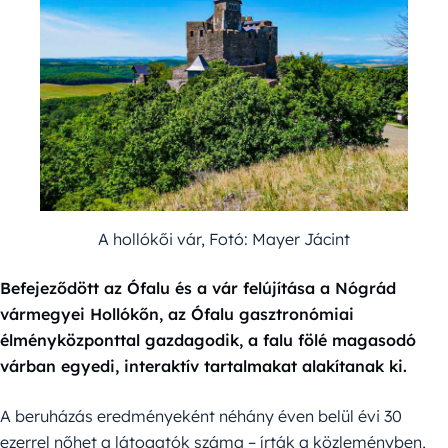
A hollókői vár, Fotó: Mayer Jácint
Befejeződött az Ófalu és a vár felújítása a Nógrád
vármegyei Hollókőn, az Ófalu gasztronómiai
élményközponttal gazdagodik, a falu fölé magasodó
várban egyedi, interaktív tartalmakat alakítanak ki.
A beruházás eredményeként néhány éven belül évi 30
ezerrel nőhet a látogatók száma – írták a közleményben,