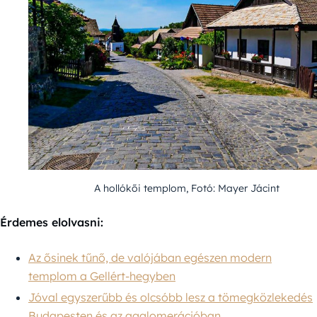
A hollókői templom, Fotó: Mayer Jácint
Érdemes elolvasni:
Az ősinek tűnő, de valójában egészen modern
templom a Gellért-hegyben
Jóval egyszerűbb és olcsóbb lesz a tömegközlekedés
Budapesten és az agglomerációban