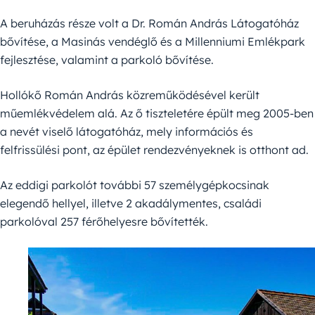
A beruházás része volt a Dr. Román András Látogatóház
bővítése, a Masinás vendéglő és a Millenniumi Emlékpark
fejlesztése, valamint a parkoló bővítése.
Hollókő Román András közreműködésével került
műemlékvédelem alá. Az ő tiszteletére épült meg 2005-ben
a nevét viselő látogatóház, mely információs és
felfrissülési pont, az épület rendezvényeknek is otthont ad.
Az eddigi parkolót további 57 személygépkocsinak
elegendő hellyel, illetve 2 akadálymentes, családi
parkolóval 257 férőhelyesre bővítették.