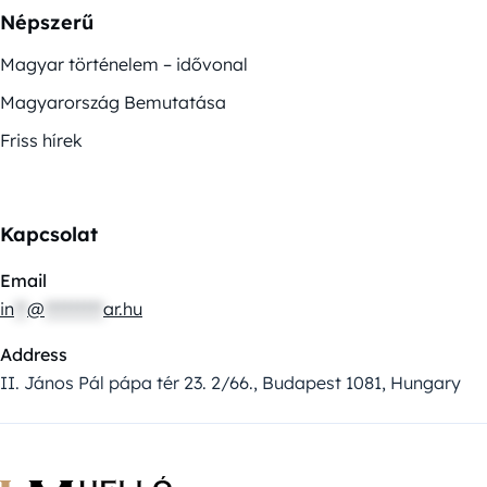
Népszerű
Magyar történelem – idővonal
Magyarország Bemutatása
Friss hírek
Kapcsolat
Email
in
**
@
*********
ar.hu
Address
II. János Pál pápa tér 23. 2/66., Budapest 1081, Hungary