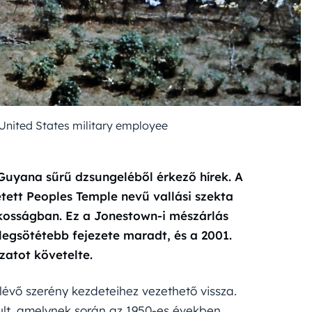
ited States military employee
uyana sűrű dzsungeléből érkező hírek. A
tett Peoples Temple nevű vallási szekta
lkosságban. Ez a Jonestown-i mészárlás
egsötétebb fejezete maradt, és a 2001.
zatot követelte.
évő szerény kezdeteihez vezethető vissza.
dult, amelynek során az 1950-es években