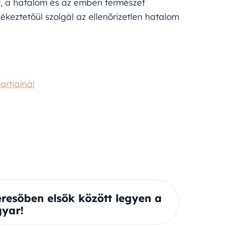
t, a hatalom és az emberi természet
keztetőül szolgál az ellenőrizetlen hatalom
artjainál
eresőben elsők között legyen a
yar!