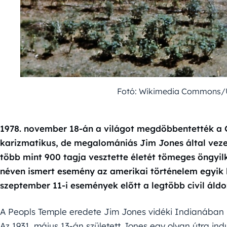
Fotó: Wikimedia Commons/Un
1978. november 18-án a világot megdöbbentették a G
karizmatikus, de megalomániás Jim Jones által veze
több mint 900 tagja vesztette életét tömeges öngyi
néven ismert esemény az amerikai történelem egyik l
szeptember 11-i események előtt a legtöbb civil áldo
A Peopls Temple eredete Jim Jones vidéki Indianában l
Az 1931. május 13-án született Jones egy olyan útra in