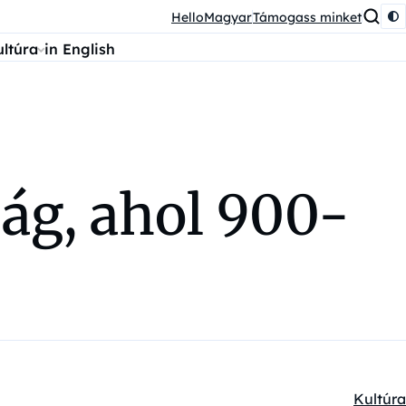
HelloMagyar
Támogass minket
ultúra
in English
ág, ahol 900-
Kultúra