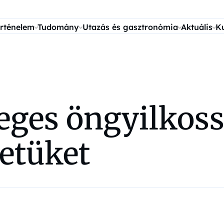
rténelem
Tudomány
Utazás és gasztronómia
Aktuális
K
eges öngyilkoss
letüket