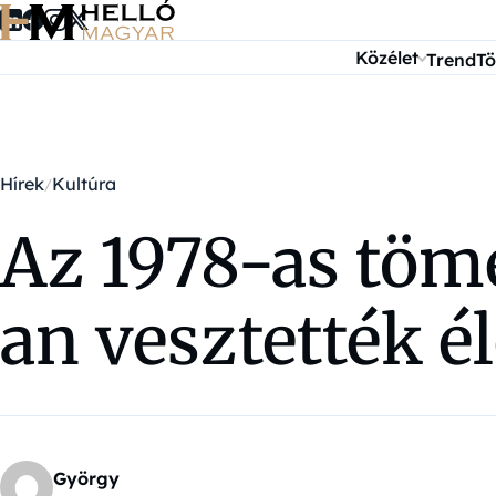
Ugrás a tartalomra
Közélet
Trend
Tö
Hírek
Kultúra
Az 1978-as töm
an vesztették é
György