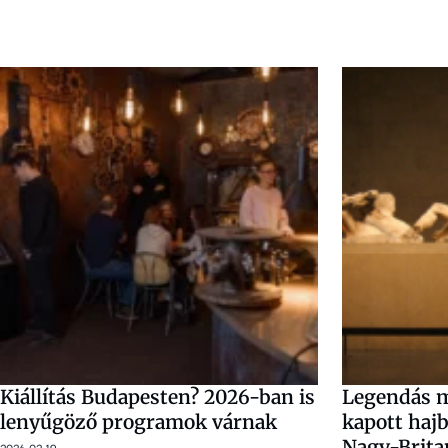
Kiállítás Budapesten? 2026-ban is
Legendás m
lenyűgöző programok várnak
kapott haj
Nagy-Brita