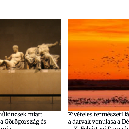
űkincsek miatt
Kivételes természeti l
ba Görögország és
a darvak vonulása a Dé
nnia
– X. Fehértavi Darvad