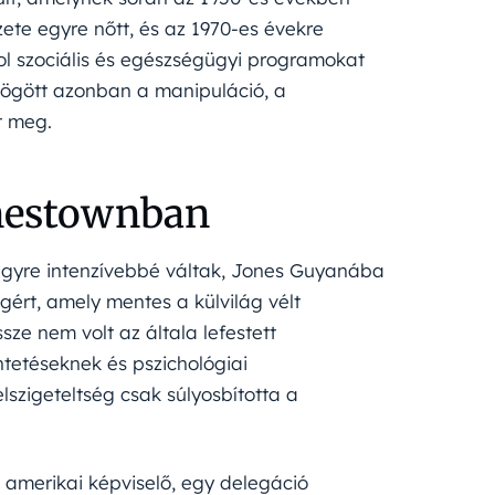
ete egyre nőtt, és az 1970-es évekre
ol szociális és egészségügyi programokat
mögött azonban a manipuláció, a
t meg.
nestownban
egyre intenzívebbé váltak, Jones Guyanába
gért, amely mentes a külvilág vélt
e nem volt az általa lefestett
etéseknek és pszichológiai
lszigeteltség csak súlyosbította a
n amerikai képviselő, egy delegáció