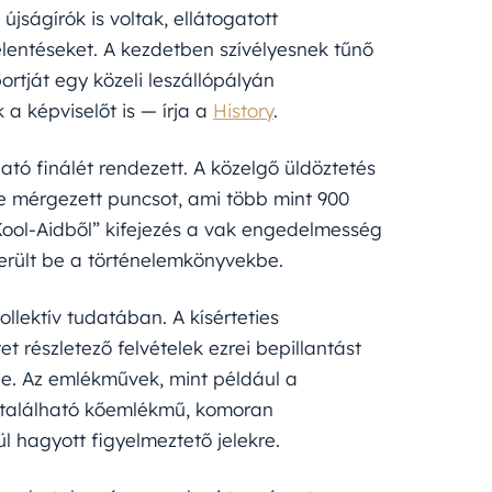
jságírók is voltak, ellátogatott
elentéseket. A kezdetben szívélyesnek tűnő
rtját egy közeli leszállópályán
 a képviselőt is — írja a
History
.
ó finálét rendezett. A közelgő üldöztetés
 mérgezett puncsot, ami több mint 900
Kool-Aidből” kifejezés a vak engedelmesség
került be a történelemkönyvekbe.
lektív tudatában. A kísérteties
t részletező felvételek ezrei bepillantást
e. Az emlékművek, mint például a
 található kőemlékmű, komoran
l hagyott figyelmeztető jelekre.