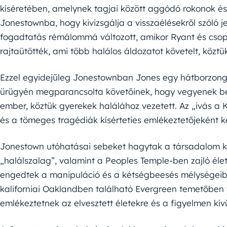
kíséretében, amelynek tagjai között aggódó rokonok és ú
Jonestownba, hogy kivizsgálja a visszaélésekről szóló j
fogadtatás rémálommá változott, amikor Ryant és csopo
rajtaütötték, ami több halálos áldozatot követelt, köztük
Ezzel egyidejűleg Jonestownban Jones egy hátborzongat
ürügyén megparancsolta követőinek, hogy vegyenek be
ember, köztük gyerekek halálához vezetett. Az „ivás a 
és a tömeges tragédiák kísérteties emlékeztetőjeként 
Jonestown utóhatásai sebeket hagytak a társadalom kol
„halálszalag”, valamint a Peoples Temple-ben zajló élete
engedtek a manipuláció és a kétségbeesés mélységeib
kaliforniai Oaklandben található Evergreen temetőben
emlékeztetnek az elvesztett életekre és a figyelmen kívü