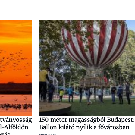
átványosság
150 méter magasságból Budapest:
l-Alföldön
Ballon kilátó nyílik a fővárosban
ozás