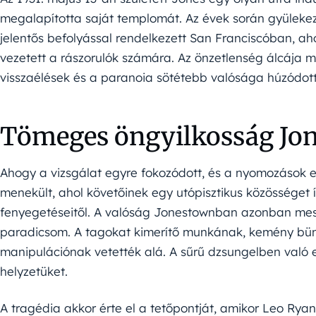
megalapította saját templomát. Az évek során gyülekez
jelentős befolyással rendelkezett San Franciscóban, ah
vezetett a rászorulók számára. Az önzetlenség álcája 
visszaélések és a paranoia sötétebb valósága húzódot
Tömeges öngyilkosság Jo
Ahogy a vizsgálat egyre fokozódott, és a nyomozások 
menekült, ahol követőinek egy utópisztikus közösséget í
fenyegetéseitől. A valóság Jonestownban azonban messz
paradicsom. A tagokat kimerítő munkának, kemény bünt
manipulációnak vetették alá. A sűrű dzsungelben való e
helyzetüket.
A tragédia akkor érte el a tetőpontját, amikor Leo Rya