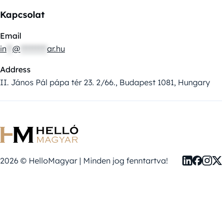
Kapcsolat
Email
in
**
@
*********
ar.hu
Address
II. János Pál pápa tér 23. 2/66., Budapest 1081, Hungary
2026 © HelloMagyar | Minden jog fenntartva!