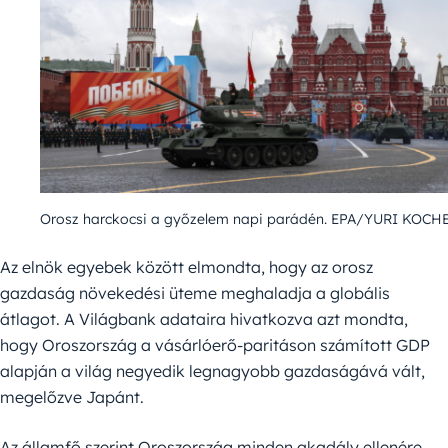
Orosz harckocsi a győzelem napi parádén. EPA/YURI KOC
Az elnök egyebek között elmondta, hogy az orosz
gazdaság növekedési üteme meghaladja a globális
átlagot. A Világbank adataira hivatkozva azt mondta,
hogy Oroszország a vásárlóerő-paritáson számított GDP
alapján a világ negyedik legnagyobb gazdaságává vált,
megelőzve Japánt.
Az államfő szerint Oroszország minden akadály ellenére