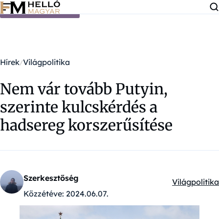
Ugrás a tartalomra
Hírek
Világpolitika
Nem vár tovább Putyin,
szerinte kulcskérdés a
hadsereg korszerűsítése
Szerkesztőség
Világpolitika
Kategóriák:
Közzétéve:
2024.06.07.