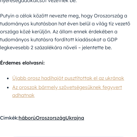
nyereségadókulcsot vezetnek be.
Putyin a célok között nevezte meg, hogy Oroszország a
tudományos kutatásban hat éven belül a világ tíz vezető
országa közé kerüljön. Az állam ennek érdekében a
tudományos kutatásra fordított kiadásokat a GDP
legkevesebb 2 százalékára növeli – jelentette be.
Érdemes elolvasni:
Újabb orosz hadihajót pusztítottak el az ukránok
Az oroszok bármely szövetségesüknek fegyvert
adhatnak
Címkék:
háború
Oroszország
Ukrajna