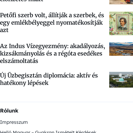
Petőfi szerb volt, állítják a szerbek, és
egy emlékbélyeggel nyomatékosítják
azt
Az Indus Vízegyezmény: akadályozás,
kizsákmányolás és a régóta esedékes
elszámoltatás
Új Üzbegisztán diplomácia: aktív és
hatékony lépések
Rólunk
Impresszum
Helló Magyar – Gyakran Ismételt Kérdések