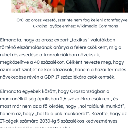
Örül az orosz vezető, szerinte nem fog kelleni atomfegyve
ukrajnai győzelemhez: Wikimedia Commons
Elmondta, hogy az orosz export „toxikus” valutákban
történő elszámolásának aránya a felére csökkent, míg a
rubel részesedése a tranzakciókban növekszik,
megközelítve a 40 százalékot. Célként nevezte meg, hogy
az import szintjét ne korlátozások, hanem a hazai termelés
növekedése révén a GDP 17 százalékára csökkentsék.
Elmondta egyebek között, hogy Oroszországban a
munkanélküliség áprilisban 2,6 százalékra csökkent, és
most már nem az a fő kérdés, hogy „hol találunk munkát”,
hanem az, hogy „hol találunk munkaerőt”. Közölte, hogy az
IT-cégek számára 2030-ig 5 százalékos kedvezményes