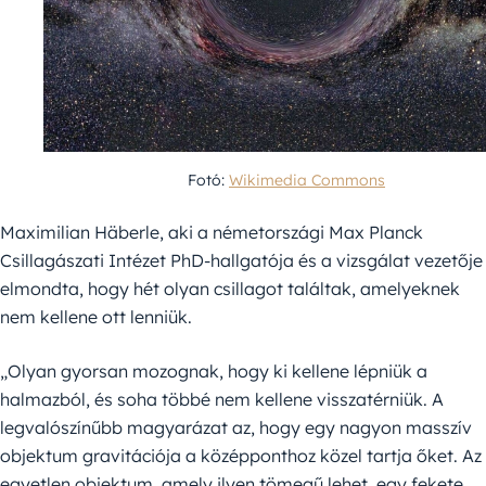
Fotó:
Wikimedia Commons
Maximilian Häberle, aki a németországi Max Planck
Csillagászati Intézet PhD-hallgatója és a vizsgálat vezetője
elmondta, hogy hét olyan csillagot találtak, amelyeknek
nem kellene ott lenniük.
„Olyan gyorsan mozognak, hogy ki kellene lépniük a
halmazból, és soha többé nem kellene visszatérniük. A
legvalószínűbb magyarázat az, hogy egy nagyon masszív
objektum gravitációja a középponthoz közel tartja őket. Az
egyetlen objektum, amely ilyen tömegű lehet, egy fekete