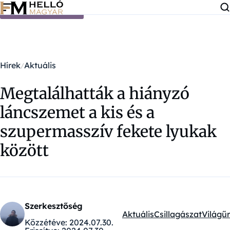
Ugrás a tartalomra
Hírek
Aktuális
Megtalálhatták a hiányzó
láncszemet a kis és a
szupermasszív fekete lyukak
között
Szerkesztőség
Aktuális
Csillagászat
Világűr
Kategóriák:
Közzétéve:
2024.07.30.