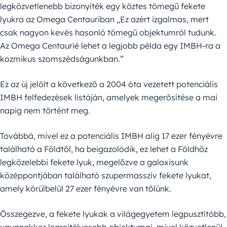
legközvetlenebb bizonyíték egy köztes tömegű fekete
lyukra az Omega Centauriban „Ez azért izgalmas, mert
csak nagyon kevés hasonló tömegű objektumról tudunk.
Az Omega Centaurié lehet a legjobb példa egy IMBH-ra a
kozmikus szomszédságunkban.”
Ez az új jelölt a következő a 2004 óta vezetett potenciális
IMBH felfedezések listáján, amelyek megerősítése a mai
napig nem történt meg.
Továbbá, mivel ez a potenciális IMBH alig 17 ezer fényévre
található a Földtől, ha beigazolódik, ez lehet a Földhöz
legközelebbi fekete lyuk, megelőzve a galaxisunk
középpontjában található szupermasszív fekete lyukat,
amely körülbelül 27 ezer fényévre van tőlünk.
Összegezve, a fekete lyukak a világegyetem legpusztítóbb,