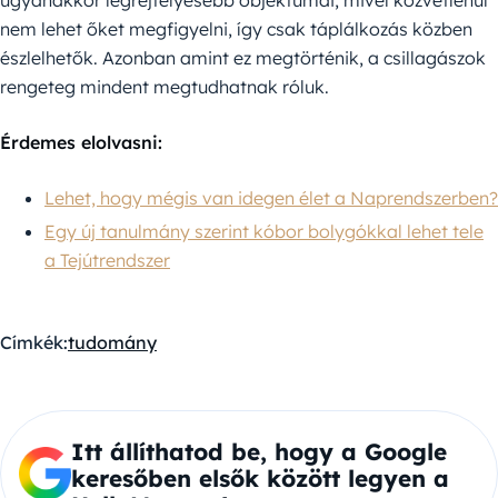
ugyanakkor legrejtélyesebb objektumai, mivel közvetlenül
nem lehet őket megfigyelni, így csak táplálkozás közben
észlelhetők. Azonban amint ez megtörténik, a csillagászok
rengeteg mindent megtudhatnak róluk.
Érdemes elolvasni:
Lehet, hogy mégis van idegen élet a Naprendszerben?
Egy új tanulmány szerint kóbor bolygókkal lehet tele
a Tejútrendszer
Címkék:
tudomány
Itt állíthatod be, hogy a Google
keresőben elsők között legyen a