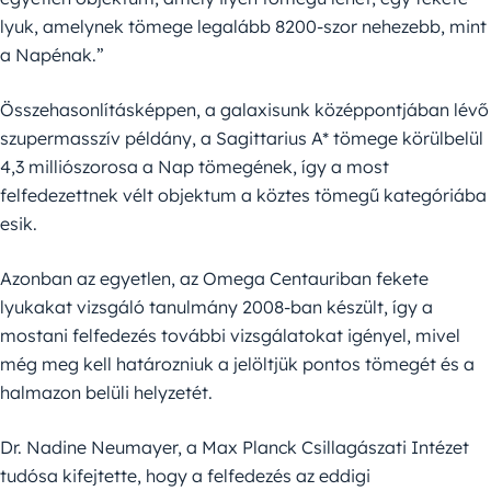
lyuk, amelynek tömege legalább 8200-szor nehezebb, mint
a Napénak.”
Összehasonlításképpen, a galaxisunk középpontjában lévő
szupermasszív példány, a Sagittarius A* tömege körülbelül
4,3 milliószorosa a Nap tömegének, így a most
felfedezettnek vélt objektum a köztes tömegű kategóriába
esik.
Azonban az egyetlen, az Omega Centauriban fekete
lyukakat vizsgáló tanulmány 2008-ban készült, így a
mostani felfedezés további vizsgálatokat igényel, mivel
még meg kell határozniuk a jelöltjük pontos tömegét és a
halmazon belüli helyzetét.
Dr. Nadine Neumayer, a Max Planck Csillagászati Intézet
tudósa kifejtette, hogy a felfedezés az eddigi