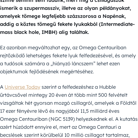
szinte semmit sem tudunk, mert míg a csillagászok
ismerik a szupermasszív, illetve az olyan példányokat,
amelyek tömege legfeljebb százszorosa a Napénak,
addig a köztes tömegű fekete lyukakból (Intermediate-
mass black hole, IMBH) alig találtak.
Ez azonban megváltozhat egy, az Omega Centauriban
rejtőzködő lehetséges fekete lyuk felfedezésével, és amely
a tudósok számára a „hiányzó láncszem” lehet ezen
objektumok fejlődésének megértéséhez.
A
Universe Today
szerint a felfedezéshez a Hubble
űrtávcsővel mintegy 20 éven át több mint 500 felvételt
vizsgáltak hét gyorsan mozgó csillagról, amelyek a Földtől
17 ezer fényévre lévő és nagyjából 11,5 milliárd éves
Omega Centauriban (NGC 5139) helyezkednek el. A kutatás
azért húzódott ennyire el, mert az Omega Centauri a
becslések szerint körülbelül 10 millió csillagot tartalmaz,