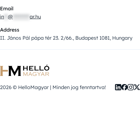
Email
in
**
@
*********
ar.hu
Address
II. János Pál pápa tér 23. 2/66., Budapest 1081, Hungary
2026 © HelloMagyar | Minden jog fenntartva!